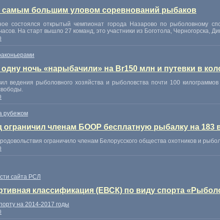
а самым большим уловом соревнований рыбаков
ное состоялся открытый чемпионат города Назарово по рыболовному спо
часов. На старт вышло 27 команд
,
это участники из Боготола
,
Черногорска
,
Ди
0
раконьерами
 одну ночь «нарыбачили» на Br150 млн и путевки в ко
вил ведения рыболовного хозяйства и рыболовства почти 100 килограммо
свободы.
0
а рубежом
 ограничил членам БООР бесплатную рыбалку на 183 
продовольствия ограничило членам Белорусского общества охотников и рыбо
0
сти сайта РСЛ
тивная классификация (ЕВСК) по виду спорта «Рыболов
орту на 2014-2017 годы
0