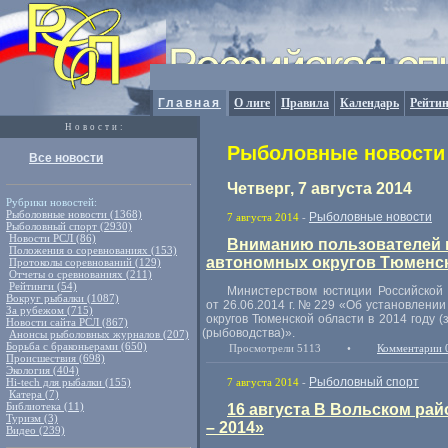
Главная
О лиге
Правила
Календарь
Рейтин
Новости:
Рыболовные новости 
Все новости
Четверг, 7 августа 2014
Рубрики новостей:
Рыболовные новости (1368)
Рыболовные новости
7 августа 2014
-
Рыболовный спорт (2930)
Новости РСЛ (86)
Вниманию пользователей 
Положения о соревнованиях (153)
автономных округов Тюменск
Протоколы соревнований (129)
Отчеты о сревнованиях (211)
Рейтинги (54)
Министерством юстиции Российско
Вокруг рыбалки (1087)
от 26.06.2014 г.
№ 229 «Об установлении 
За рубежом (715)
округов Тюменской области в 2014 году
(
Новости сайта РСЛ (867)
(
рыбоводства)».
Анонсы рыболовных журналов (207)
Борьба с браконьерами (650)
Просмотрели 5113
•
Комментарии 
Происшествия (698)
Экология (404)
Рыболовный спорт
Hi-tech для рыбалки (155)
7 августа 2014
-
Катера (7)
Библиотека (11)
16 августа В Вольском ра
Туризм (3)
– 2014»
Видео (239)