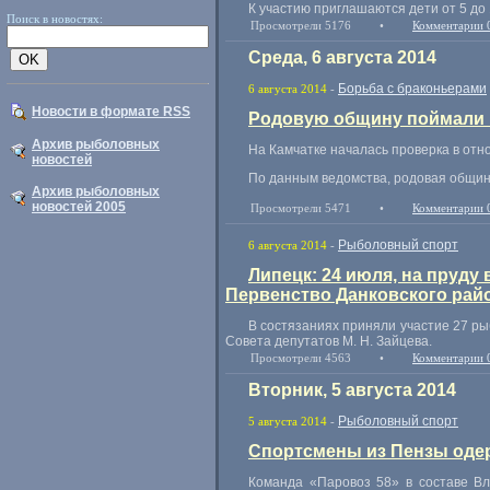
К участию приглашаются дети от 5 до 
Поиск в новостях:
Просмотрели 5176
•
Комментарии 
Среда, 6 августа 2014
Борьба с браконьерами
6 августа 2014
-
Новости в формате RSS
Родовую общину поймали н
Архив рыболовных
На Камчатке началась проверка в от
новостей
По данным ведомства
,
родовая общи
Архив рыболовных
новостей 2005
Просмотрели 5471
•
Комментарии 
Рыболовный спорт
6 августа 2014
-
Липецк: 24 июля, на пруду
Первенство Данковского рай
В состязаниях приняли участие 27 р
Совета депутатов
М. Н. Зайцева
.
Просмотрели 4563
•
Комментарии 
Вторник, 5 августа 2014
Рыболовный спорт
5 августа 2014
-
Спортсмены из Пензы одер
Команда
«
Паровоз 58» в составе В