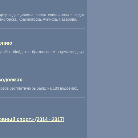
рту в дисциплине ловля спиннингом с лодок.
вногорска
,
Красноярска
,
Ачинска
,
Назарово.
лонию
в рыбы обойдется браконьерам в сумасшедшую
водоемах
ловов бесплатную рыбалку на 183 водоемах.
ный спорт» (2014 - 2017)