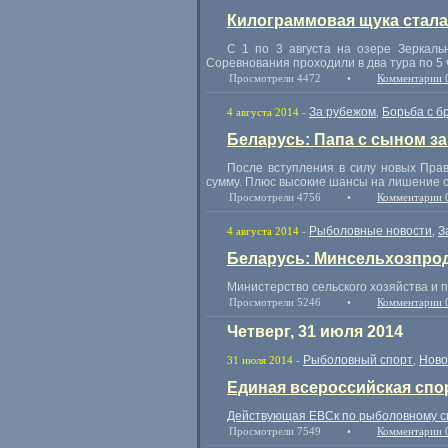
Килограммовая щука стал
С 1 по 3 августа на озере Зеркаль
Соревнования проходили в два тура по 5 
Просмотрели 4472
•
Комментарии 
За рубежом
Борьба с б
4 августа 2014
-
,
Беларусь: Папа с сыном за
После вступления в силу новых Пра
сумму. Плюс высокие шансы на лишение 
Просмотрели 4756
•
Комментарии 
Рыболовные новости
З
4 августа 2014
-
,
Беларусь: Минсельхозпрод
Министерство сельского хозяйства и 
Просмотрели 5246
•
Комментарии 
Четверг, 31 июля 2014
Рыболовный спорт
Ново
31 июля 2014
-
,
Единая всероссийская спор
Действующая ЕВСк по рыболовному сп
Просмотрели 7549
•
Комментарии 