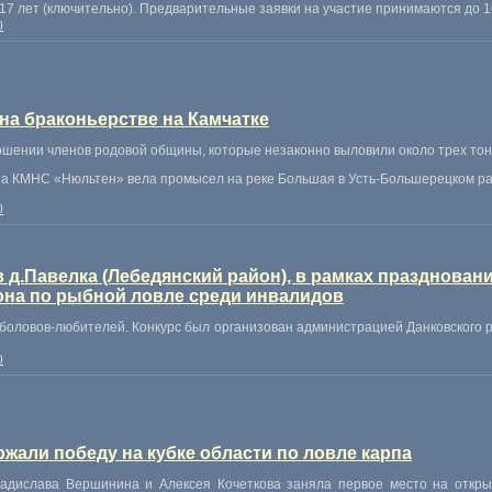
17 лет
(
ключительно). Предварительные заявки на участие принимаются до 16
0
а браконьерстве на Камчатке
ношении членов родовой общины
,
которые незаконно выловили около трех то
на КМНС
«
Нюльтен» вела промысел на реке Большая в Усть-Большерецком ра
0
 в д.Павелка (Лебедянский район), в рамках празднован
она по рыбной ловле среди инвалидов
ыболовов-любителей. Конкурс был организован администрацией Данковского 
0
жали победу на кубке области по ловле карпа
ладислава Вершинина и Алексея Кочеткова заняла первое место на откр