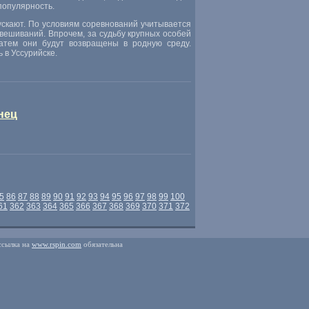
популярность.
ускают. По условиям соревнований учитывается
взвешиваний. Впрочем
,
за судьбу крупных особей
атем они будут возвращены в родную среду.
 в Уссурийске.
нец
5
86
87
88
89
90
91
92
93
94
95
96
97
98
99
100
61
362
363
364
365
366
367
368
369
370
371
372
ссылка на
www.rspin.com
обязательна