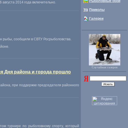
Рыболовные обои
 августа 2014 года включительно.
Приколы
Галереи
нн рыбы
,
сообщили в СВТУ Росрыболовства.
йоне.
Случайная галерея
ия Дня района и города прошло
района
,
при поддержке председателя районного
ытом турнире по рыболовному спорту
,
который