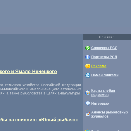
Cсылки:
Спонсоры РСЛ
Партнеры РСЛ
Реклама
ого и Ямало-Ненецкого
Обмен линками
а сельского хозяйства Российской Федерации
ы-Мансийского и Ямало-Ненецкого автономных
Карты глубин
лях
,
а также рыболовства в целях аквакультуры
водоемов
Интервью
Анонсы рыболовных
журналов
рыбы на спиннинг «Юный рыбачок