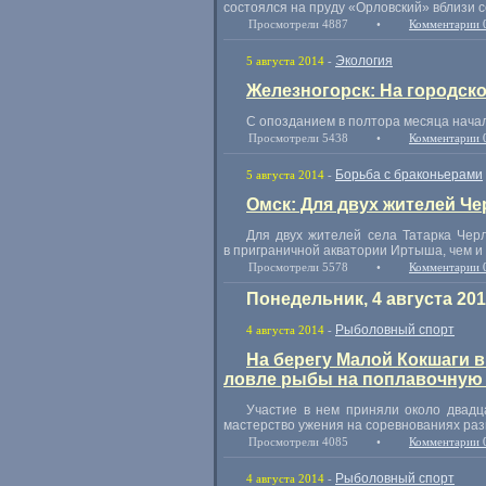
состоялся на пруду
«
Орловский» вблизи с
Просмотрели 4887
•
Комментарии 
Экология
5 августа 2014
-
Железногорск: На городско
С опозданием в полтора месяца начал
Просмотрели 5438
•
Комментарии 
Борьба с браконьерами
5 августа 2014
-
Омск: Для двух жителей Ч
Для двух жителей села Татарка Чер
в приграничной акватории Иртыша
,
чем и
Просмотрели 5578
•
Комментарии 
Понедельник, 4 августа 20
Рыболовный спорт
4 августа 2014
-
На берегу Малой Кокшаги 
ловле рыбы на поплавочную 
Участие в нем приняли около двад
мастерство ужения на соревнованиях раз
Просмотрели 4085
•
Комментарии 
Рыболовный спорт
4 августа 2014
-