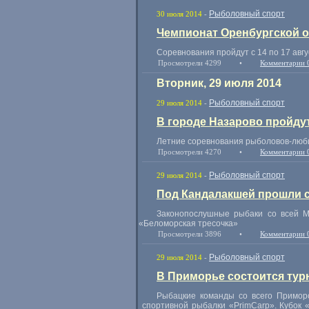
Рыболовный спорт
30 июля 2014
-
Чемпионат Оренбургской о
Соревнования пройдут с 14 по 17 авг
Просмотрели 4299
•
Комментарии 
Вторник, 29 июля 2014
Рыболовный спорт
29 июля 2014
-
В городе Назарово пройду
Летние соревнования рыболовов-любит
Просмотрели 4270
•
Комментарии 
Рыболовный спорт
29 июля 2014
-
Под Кандалакшей прошли 
Законопослушные рыбаки со всей М
«
Беломорская тресочка»
Просмотрели 3896
•
Комментарии 
Рыболовный спорт
29 июля 2014
-
В Приморье состоится тур
Рыбацкие команды со всего Приморс
спортивной рыбалки
«
PrimCarp». Кубок