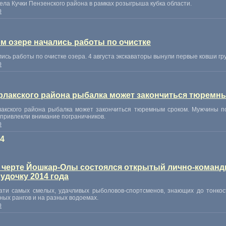
ела Кучки Пензенского района в рамках розыгрыша кубка области.
0
м озере начались работы по очистке
ись работы по очистке озера. 4 августа экскаваторы вынули первые ковши гр
0
ерлакского района рыбалка может закончиться тюремн
лакского района рыбалка может закончиться тюремным сроком. Мужчины п
 привлекли внимание пограничников.
0
14
в черте Йошкар-Олы состоялся открытый лично-коман
удочку 2014 года
цати самых смелых
,
удачливых рыболовов-спортсменов
,
знающих до тонкос
ных рангов и на разных водоемах.
0