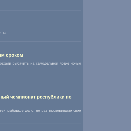
унта.
ым сроком
оехали рыбачить на самодельной лодке ночью
дный чемпионат республики по
тей рыбацкое дело
,
не раз проверившие свое