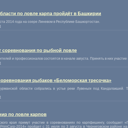
бласти по ловле карпа пройдёт в Башкирии
уста 2014 года на озере Линевом в Республике Башкортостан.
0
т соревнования по рыбной ловле
елей и профессионалов состоятся в начале августа. Принять в них участие
0
соревнования рыбаков «Беломорская тресочка»
урманской области собрались в устье реки Лувеньги под Кандалакшей. 
0
нир по ловле карпов
кого края примут участие в соревнованиях по карпфишингу
,
сообщает
«
«
PrimCarp-2014» пройдет с 31 июля по 3 августа в Черниговском районе н