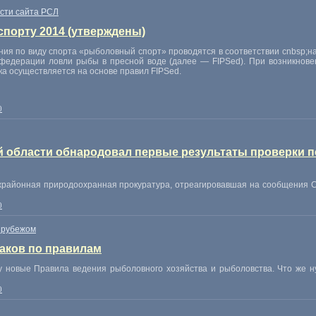
сти сайта РСЛ
порту 2014 (утверждены)
я по виду спорта «рыболовный спорт» проводятся в соответствии сnbsp;на
едерации ловли рыбы в пресной воде (далее — FIPSed). При возникнове
ка осуществляется на основе правил FIPSed.
0
 области обнародовал первые результаты проверки по
жрайонная природоохранная прокуратура
,
отреагировавшая на сообщения С
0
 рубежом
раков по правилам
у новые Правила ведения рыболовного хозяйства и рыболовства. Что же н
0