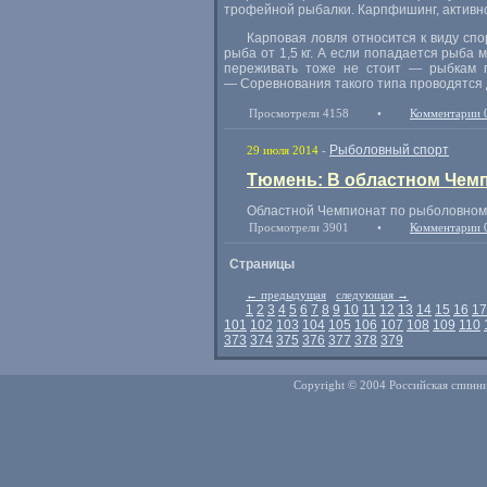
трофейной рыбалки. Карпфишинг
,
активн
Карповая ловля относится к виду сп
рыба от 1,5 кг. А если попадается рыба
переживать тоже не стоит — рыбкам п
— Соревнования такого типа проводятся
Просмотрели 4158
•
Комментарии 
Рыболовный спорт
29 июля 2014
-
Тюмень: В областном Чемп
Областной Чемпионат по рыболовному 
Просмотрели 3901
•
Комментарии 
Страницы
←
предыдущая
следующая
→
1
2
3
4
5
6
7
8
9
10
11
12
13
14
15
16
17
101
102
103
104
105
106
107
108
109
110
373
374
375
376
377
378
379
Copyright © 2004 Российская спинни