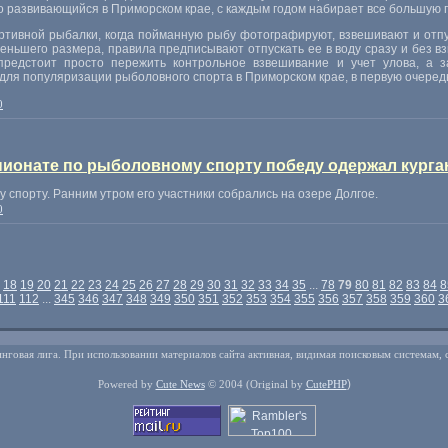
о развивающийся в Приморском крае
,
с каждым годом набирает все большую 
ортивной рыбалки
,
когда пойманную рыбу фотографируют
,
взвешивают и отп
 меньшего размера
,
правила предписывают отпускать ее в воду сразу и без 
редстоит просто пережить контрольное взвешивание и учет улова
,
а з
 для популяризации рыболовного спорта в Приморском крае
,
в первую очередь
0
ионате по рыболовному спорту победу одержал курга
спорту. Ранним утром его участники собрались на озере Долгое.
0
18
19
20
21
22
23
24
25
26
27
28
29
30
31
32
33
34
35
...
78
79
80
81
82
83
84
8
111
112
...
345
346
347
348
349
350
351
352
353
354
355
356
357
358
359
360
3
нговая лига. При использовании материалов сайта активная, видимая поисковым системам, 
)
Powered by
Cute News
© 2004
(Original by
CutePHP