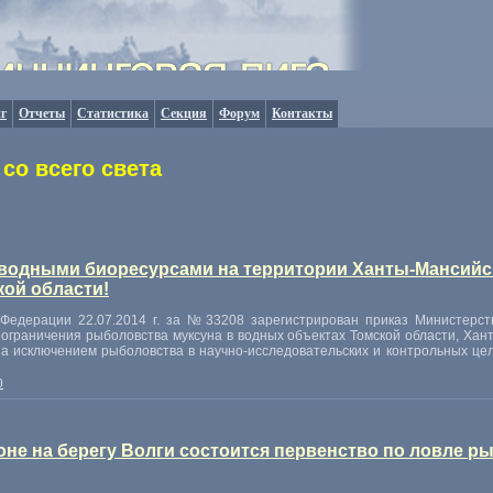
г
Отчеты
Статистика
Секция
Форум
Контакты
со всего света
водными биоресурсами на территории Ханты-Мансийск
ой области!
й Федерации
22.07.2014 г. за
№ 33208 зарегистрирован приказ Министерств
ограничения рыболовства муксуна в водных объектах Томской области
,
Хант
за исключением рыболовства в научно-исследовательских и контрольных це
0
йоне на берегу Волги состоится первенство по ловле 