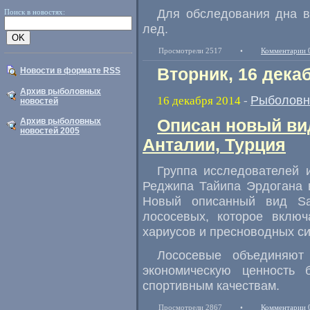
Для обследования дна 
Поиск в новостях:
лед.
Просмотрели 2517
•
Комментарии 
Вторник, 16 дека
Новости в формате RSS
Архив рыболовных
Рыболовн
16 декабря 2014
-
новостей
Архив рыболовных
Описан новый ви
новостей 2005
Анталии, Турция
Группа исследователей 
Реджипа Тайипа Эрдогана 
Новый описанный вид Sal
лососевых
,
которое включ
хариусов и пресноводных си
Лососевые объединяют
экономическую ценность 
спортивным качествам.
Просмотрели 2867
•
Комментарии 