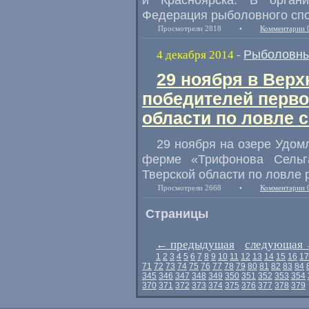
Федерация рыболовного спо
Просмотрели 2818
•
Комментарии 
Рыболовны
4 декабря 2014
-
29 ноября в Вер
победителей перво
области по ловле 
29 ноября на озере Удом
ферме
«
Трифонова Сельг
Тверской области по ловле 
Просмотрели 2668
•
Комментарии 
Страницы
←
предыдущая
следующая
1
2
3
4
5
6
7
8
9
10
11
12
13
14
15
16
17
71
72
73
74
75
76
77
78
79
80
81
82
83
84
345
346
347
348
349
350
351
352
353
354
370
371
372
373
374
375
376
377
378
379