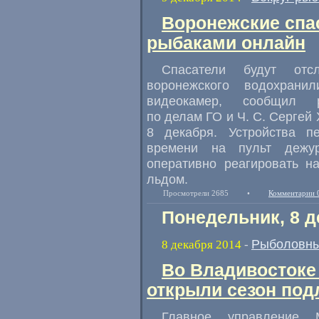
Воронежские спа
рыбаками онлайн
Спасатели будут от
воронежского водохран
видеокамер
,
сообщил р
по делам ГО
и Ч. С. Сергей
Х
8 декабря. Устройства п
времени на пульт дежу
оперативно реагировать н
льдом.
Просмотрели 2685
•
Комментарии 
Понедельник, 8 д
Рыболовны
8 декабря 2014
-
Во Владивостоке
открыли сезон по
Главное управление