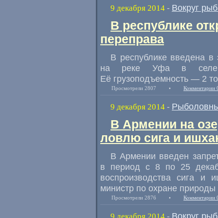
Вокруг рыб
9 декабря 2014
-
В республике от
переправа
В республике введена в
на реке Уфа в селе К
Её грузоподъемность — 2 т
Просмотрели 2807
•
Комментарии 
Рыболовны
9 декабря 2014
-
В Армении на озе
ловлю сига и ишха
В Армении введен запре
в период с 8 по 25 декаб
воспроизводства сига и 
министр по охране природы
Просмотрели 2876
•
Комментарии 
Вокруг рыб
9 декабря 2014
-