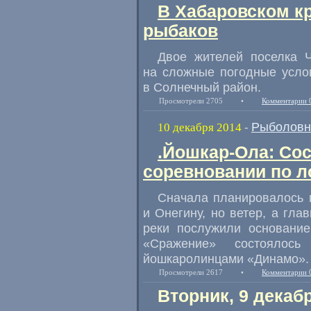
В Хабаровском к
рыбаков
Двое жителей поселка 
на сложные погодные усло
в Солнечный район.
Просмотрели 2705
•
Комментарии 
Рыболовн
10 декабря 2014
-
.Йошкар-Ола: Со
соревновании по 
Сначала планировалось 
и Онегину
,
но ветер
,
а глав
реки послужили основание
«Сражение» состоялос
йошкаролинцами
«
Динамо».
Просмотрели 2617
•
Комментарии 
Вторник, 9 декаб