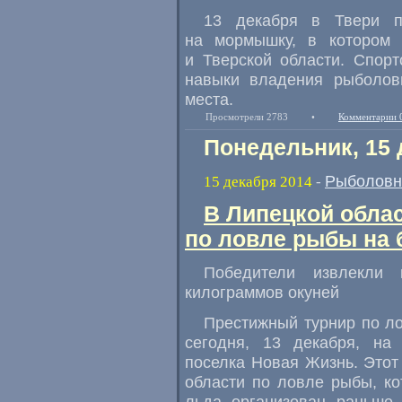
13 декабря в Твери п
на мормышку
,
в котором 
и Тверской области. Спор
навыки владения рыболов
места.
Просмотрели 2783
•
Комментарии 
Понедельник, 15 
Рыболовн
15 декабря 2014
-
В Липецкой обла
по ловле рыбы на 
Победители извлекли 
килограммов окуней
Престижный турнир по л
сегодня
,
13 декабря
,
на
поселка Новая Жизнь. Это
области по ловле рыбы
,
ко
льда организован раньше 