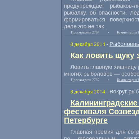
предупреждает рыбаков-л
рыбалку
,
об опасности. Лё
формироваться
,
поверхнос
деле это не так.
Просмотрели 2764
•
Комментарии 
Рыболовны
8 декабря 2014
-
Как ловить щуку
Ловить главную хищницу 
многих рыболовов — особое
Просмотрели 2737
•
Комментарии 
Вокруг рыб
8 декабря 2014
-
Калининградские
фестиваля Созвезд
Петербурге
Главная премия для сот
по федеральным округ