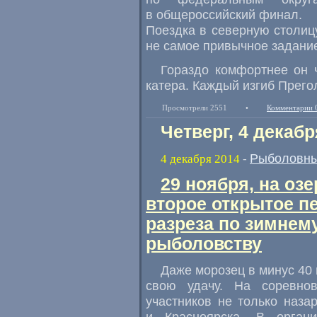
в общероссийский финал.
Поездка в северную столиц
не самое привычное задани
Гораздо комфортнее он 
катера. Каждый изгиб Прего
Просмотрели 2551
•
Комментарии 
Четверг, 4 декабр
Рыболовны
4 декабря 2014
-
29 ноября, на оз
второе открытое п
разреза по зимнем
рыболовству
Даже морозец в минус 40
свою удачу. На соревно
участников не только наза
и Красноярска. В орган