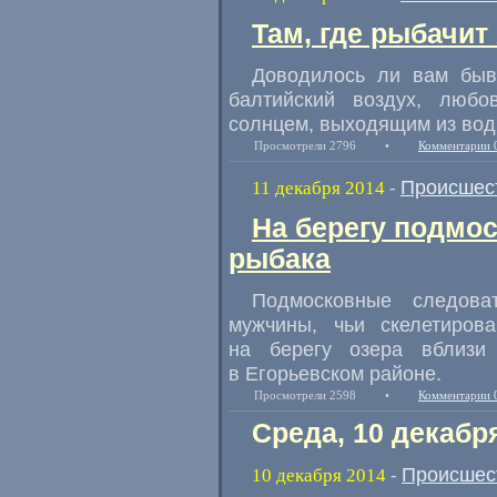
Там, где рыбачит
Доводилось ли вам быв
балтийский воздух
,
любо
солнцем
,
выходящим из вод
Просмотрели 2796
•
Комментарии 
Происшес
11 декабря 2014
-
На берегу подмос
рыбака
Подмосковные следова
мужчины
,
чьи скелетиров
на берегу озера вблизи 
в Егорьевском районе.
Просмотрели 2598
•
Комментарии 
Среда, 10 декабр
Происшес
10 декабря 2014
-