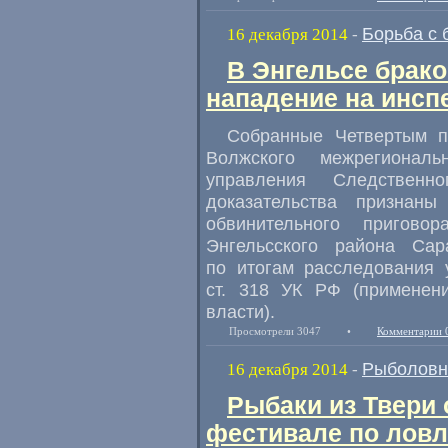
Борьба с 
16 декабря 2014
-
В Энгельсе брако
нападение на инсп
Собранные Четвертым п
Волжского межрегиональ
управления Следственн
доказательства признан
обвинительного пригов
Энгельсского района Сар
по итогам расследования 
ст. 318 УК РФ
(
применен
власти).
Просмотрели 3047
•
Комментарии 
Рыболовн
16 декабря 2014
-
Рыбаки из Твери
фестивале по лов