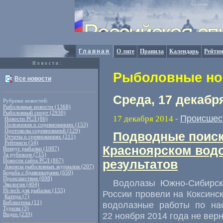
Главная
О лиге
Правила
Календарь
Рейтин
Новости:
Рыболовные нов
Все новости
Среда, 17 декабр
Рубрики новостей:
Рыболовные новости (1368)
Рыболовный спорт (2930)
Происшес
17 декабря 2014
-
Новости РСЛ (86)
Положения о соревнованиях (153)
Протоколы соревнований (129)
Подводные поиск
Отчеты о сревнованиях (211)
Рейтинги (54)
Красноярском вод
Вокруг рыбалки (1087)
За рубежом (715)
Новости сайта РСЛ (867)
результатов
Анонсы рыболовных журналов (207)
Борьба с браконьерами (650)
Происшествия (698)
Водолазы Южно-Сибирско
Экология (404)
Hi-tech для рыбалки (155)
России провели на Коксинс
Катера (7)
Библиотека (11)
водолазные работы по на
Туризм (3)
22 ноября 2014 года не вер
Видео (239)