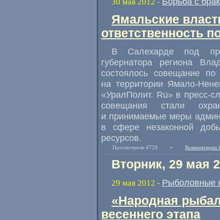
Борьба с бра
30 мая 2012
-
Ямальские власти
ответственность п
В Салехарде под пред
губернатора региона Вла
состоялось совещание по 
на территории Ямало-Нене
«УралПолит. Ru» в пресс-
совещания стали охра
и принимаемые меры админи
в сфере незаконной добы
ресурсов.
Просмотрели 4729
•
Комментарии 
Вторник, 29 мая 
Рыболовные 
29 мая 2012
-
«Народная рыбал
весеннего этапа