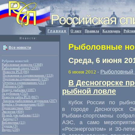
Главная
О лиге
Правила
Календарь
Рейтин
Новости:
Рыболовные нов
Все новости
Среда, 6 июня 20
Рубрики новостей:
Рыболовные новости (1368)
Рыболовный спорт (2930)
Рыболовный 
6 июня 2012
-
Новости РСЛ (86)
Положения о соревнованиях (153)
Протоколы соревнований (129)
В Десногорске пр
Отчеты о сревнованиях (211)
Рейтинги (54)
рыбной ловле
Вокруг рыбалки (1087)
За рубежом (715)
Новости сайта РСЛ (867)
Анонсы рыболовных журналов (207)
Кубок России по рыбн
Борьба с браконьерами (650)
в городе Десногорск С
Происшествия (698)
Экология (404)
Рыбаки-спортсмены
собрал
Hi-tech для рыбалки (155)
Катера (7)
АЭС, а само мероприят
Библиотека (11)
Туризм (3)
«Росэнергоатом» и
30-лет
Видео (239)