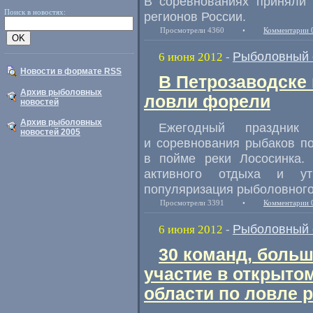
В соревнованиях приняли 
Поиск в новостях:
регионов России.
Просмотрели 4360
•
Комментарии 
Рыболовный 
6 июня 2012
-
Новости в формате RSS
В Петрозаводске
Архив рыболовных
ловли форели
новостей
Архив рыболовных
Ежегодный праздник
новостей 2005
и соревнования рыбаков п
в пойме реки Лососинка.
активного отдыха и ут
популяризация рыболовного
Просмотрели 3391
•
Комментарии 
Рыболовный 
6 июня 2012
-
30 команд, больш
участие в открыто
области по ловле 