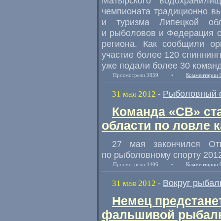
Матырского водохранили
чемпионата традиционно вы
и туризма Липецкой обл
и рыболовов и Федерация с
региона. Как сообщили ор
участие более 120 спиннинг
уже подали более 30 команд
Просмотрели 3859
•
Комментарии 
Рыболовный 
31 мая 2012
-
Команда «СВ» ст
области по ловле 
27 мая закончился От
по рыболовному спорту 2012
Просмотрели 4406
•
Комментарии 
Вокруг рыбал
31 мая 2012
-
Немец предстанет
фальшивой рыбал