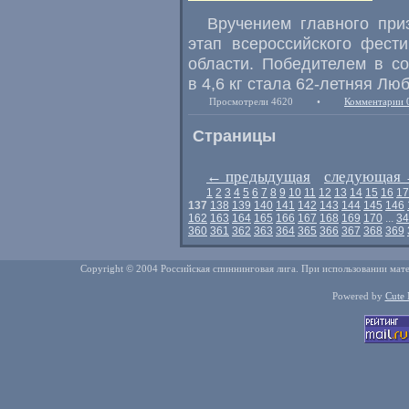
Вручением главного пр
этап всероссийского фест
области. Победителем в с
в 4,6 кг стала
62-летняя
Любо
Просмотрели 4620
•
Комментарии 
Страницы
←
предыдущая
следующая
1
2
3
4
5
6
7
8
9
10
11
12
13
14
15
16
17
137
138
139
140
141
142
143
144
145
146
162
163
164
165
166
167
168
169
170
...
34
360
361
362
363
364
365
366
367
368
369
Copyright © 2004 Российская спиннинговая лига. При использовании мате
Powered by
Cute