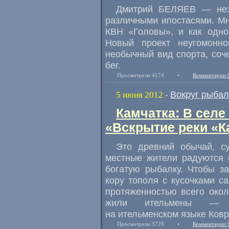
Дмитрий БЕЛЯЕВ — неза
различными ипостасями. Мн
КВН «Головы», и как одно
Новый проект неугомонн
необычный вид спорта, соч
бег.
Просмотрели 4174
•
Комментарии 
Вокруг рыбал
5 июня 2012
-
Камчатка: В селе
«Вскрытие реки «К
Это древний обычай, су
местные жители радуются 
богатую рыбалку. Чтобы за
кору тополя с кусочками с
протяженностью всего окол
жили ительмены — п
на ительменском языке Ковр
Просмотрели 3728
•
Комментарии 