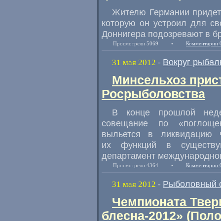
Жителю Германии придетс
которую он устроил для св
Доннигера подозревают в бр
Просмотрели 5069
•
Комментарии 
Вокруг рыбал
31 мая 2012
-
Минсельхоз прис
Росрыболовства
В конце прошлой неде
совещание по «поглощен
выльется в ликвидацию 
их функций в существу
департамент международног
Просмотрели 4364
•
Комментарии 
Рыболовный 
31 мая 2012
-
Чемпионата Твери
блесна-2012» (Пол