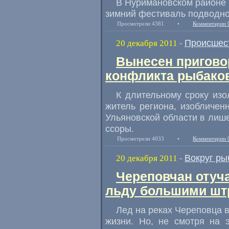
В Нуримановском районе
зимний фестиваль подводно
Просмотрели 4381
•
Комментарии 
Происшес
20 декабря 2011
-
Вынесен пригово
конфликта рыбако
К длительному сроку изо
житель региона, изобличен
Ульяновской области в лише
ссоры.
Просмотрели 4033
•
Комментарии 
Вокруг ры
20 декабря 2011
-
Череповчан отуча
льду большими ш
Лед на реках Череповца в
жизни. Но, не смотря на 