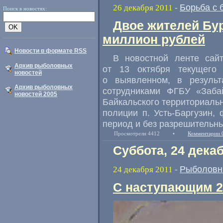
Борьба с 
26 декабря 2011
-
Поиск в новостях:
Двое жителей Бу
миллион рублей
Новости в формате RSS
В новостной ленте сайт
Архив рыболовных
от 13 октября текущего
новостей
о выявленном, в результ
Архив рыболовных
сотрудниками ФГБУ «Забай
новостей 2005
Байкальского территориаль
полиции п. Усть-Баргузин,
период и без разрешительны
Просмотрели 4412
•
Комментарии 
Суббота, 24 дека
Рыболовн
24 декабря 2011
-
С наступающим 2