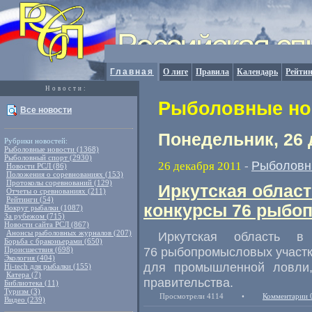
Главная
О лиге
Правила
Календарь
Рейтин
Новости:
Рыболовные нов
Все новости
Понедельник, 26 
Рубрики новостей:
Рыболовные новости (1368)
Рыболовный спорт (2930)
Рыболовн
26 декабря 2011
-
Новости РСЛ (86)
Положения о соревнованиях (153)
Протоколы соревнований (129)
Иркутская област
Отчеты о сревнованиях (211)
Рейтинги (54)
конкурсы 76 рыбо
Вокруг рыбалки (1087)
За рубежом (715)
Новости сайта РСЛ (867)
Анонсы рыболовных журналов (207)
Иркутская область 
Борьба с браконьерами (650)
76 рыбопромысловых участк
Происшествия (698)
Экология (404)
для промышленной ловли,
Hi-tech для рыбалки (155)
Катера (7)
правительства.
Библиотека (11)
Туризм (3)
Просмотрели 4114
•
Комментарии 
Видео (239)