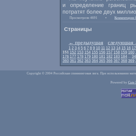
и определение границ р
потратят более двух милли
Просмотрели 4691
•
Комментарии 
Страницы
←
предыдущая
следующая
1
2
3
4
5
6
7
8
9
10
11
12
13
14
15
16
17
151
152
153
154
155
156
157
158
159
160
176
177
178
179
180
181
182
183
184
...
34
360
361
362
363
364
365
366
367
368
369
Copyright © 2004 Российская спиннинговая лига. При использовании мате
Powered by
Cute