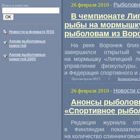
Рыболовн
26 февраля 2010
-
Поиск в новостях:
В чемпионате Ли
рыбы на мормышку
рыболовам из Вор
Новости в формате RSS
Архив рыболовных
На реке Воронеж близ
новостей
завершился открытый 
Архив рыболовных
на мормышку «Липецкий ле
новостей 2005
управление физкультуры
и Федерация спортивного и 
Просмотрели 6923
•
Комментарии 
Новости 
26 февраля 2010
-
Анонсы рыболовн
«Спортивное рыбол
Редакция журнала от
в Финляндии показател
на количество спиннинговых