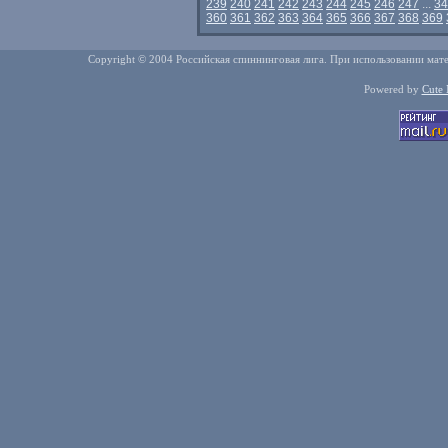
239
240
241
242
243
244
245
246
247
...
34
360
361
362
363
364
365
366
367
368
369
Copyright © 2004 Российская спиннинговая лига. При использовании мате
Powered by
Cute