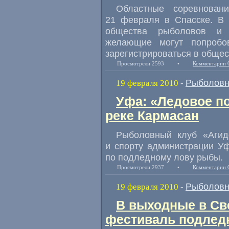
Областные соревнован
21 февраля в Спасске. В 
общества рыболовов и 
желающие могут попробо
зарегистрироваться в общес
Просмотрели 2593
•
Комментарии 
Рыболовн
19 февраля 2010
-
Уфа: «Ледовое по
реке Кармасан
Рыболовный клуб «Агиде
и спорту администрации У
по подледному лову рыбы.
Просмотрели 2937
•
Комментарии 
Рыболовн
19 февраля 2010
-
В выходные в Св
фестиваль подлед