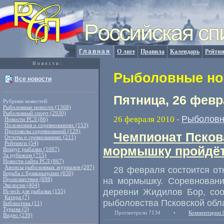
Главная
О лиге
Правила
Календарь
Рейтин
Новости:
Рыболовные нов
Все новости
Пятница, 26 февр
Рубрики новостей:
Рыболовные новости (1368)
Рыболовный спорт (2930)
Рыболовн
26 февраля 2010
-
Новости РСЛ (86)
Положения о соревнованиях (153)
Протоколы соревнований (129)
Чемпионат Псков
Отчеты о сревнованиях (211)
Рейтинги (54)
мормышку пройдёт
Вокруг рыбалки (1087)
За рубежом (715)
Новости сайта РСЛ (867)
Анонсы рыболовных журналов (207)
28 февраля состоится о
Борьба с браконьерами (650)
на мормышку. Соревновани
Происшествия (698)
Экология (404)
деревни Жидилов Бор, соо
Hi-tech для рыбалки (155)
Катера (7)
рыболовства Псковской обл
Библиотека (11)
Туризм (3)
Просмотрели 7134
•
Комментарии 
Видео (239)