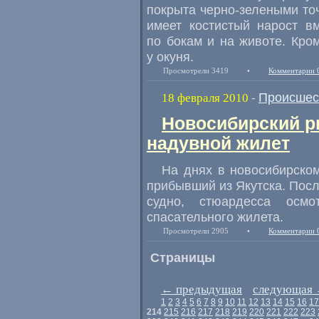
покрыта черно-зелеными то
имеет костистый нарост в
по бокам и на животе. Кро
у окуня.
Просмотрели 3419
•
Комментарии 
Происшес
18 февраля 2010
-
Новосибирский р
надувной жилет
На днях в новосибирско
прибывший из Якутска. Посл
судно, стюардесса осм
спасательного жилета.
Просмотрели 2905
•
Комментарии 
Страницы
←
предыдущая
следующая
1
2
3
4
5
6
7
8
9
10
11
12
13
14
15
16
17
214
215
216
217
218
219
220
221
222
223