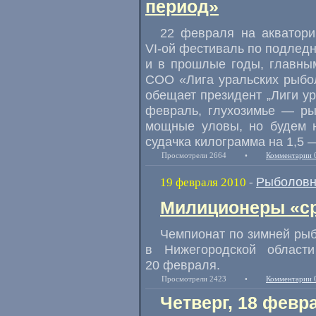
период»
22 февраля на акватори
VI-ой
фестиваль по подледн
и в прошлые годы, главны
СОО «Лига уральских рыбо
обещает президент „Лиги у
февраль, глухозимье — ры
мощные уловы, но будем на
судачка килограмма на 1,5 
Просмотрели 2664
•
Комментарии 
Рыболовн
19 февраля 2010
-
Милиционеры «ср
Чемпионат по зимней рыб
в Нижегородской област
20 февраля.
Просмотрели 2423
•
Комментарии 
Четверг, 18 февр