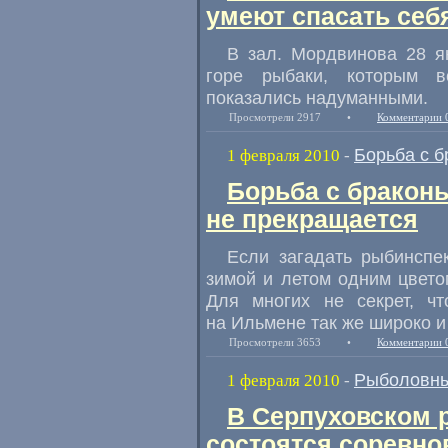
умеют спасать себ
В зал. Мордвинова 28 я
горе рыбаки, которым в
показались надуманными.
Просмотрели 2917
•
Комментарии 
Борьба с 
1 февраля 2010
-
Борьба с бракон
не прекращается
Если загадать рыбинспек
зимой и летом одним цветом
Для многих не секрет, ч
на Ильмене так же широко и 
Просмотрели 3653
•
Комментарии 
Рыболовны
1 февраля 2010
-
В Серпуховском 
состоятся соревно