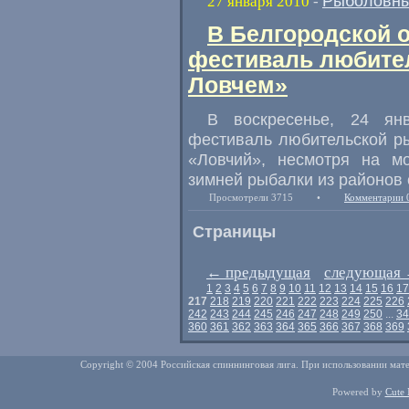
Рыболовны
27 января 2010
-
В Белгородской 
фестиваль любите
Ловчем»
В воскресенье, 24 ян
фестиваль любительской ры
«Ловчий», несмотря на м
зимней рыбалки из районов о
Просмотрели 3715
•
Комментарии 
Страницы
←
предыдущая
следующая
1
2
3
4
5
6
7
8
9
10
11
12
13
14
15
16
17
217
218
219
220
221
222
223
224
225
226
242
243
244
245
246
247
248
249
250
...
34
360
361
362
363
364
365
366
367
368
369
Copyright © 2004 Российская спиннинговая лига. При использовании мате
Powered by
Cute