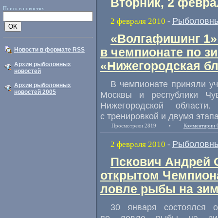
Вторник, 2 февра
Поиск в новостях:
Рыболовны
2 февраля 2010
-
«Волгафишинг 1»
в чемпионате по з
Новости в формате RSS
«Нижегородская
бл
Архив рыболовных
новостей
В чемпионате приняли уч
Архив рыболовных
новостей 2005
Москвы и республики Чув
Нижегородской области
с тренировкой и двумя этап
Просмотрели 2819
•
Комментарии 
Рыболовны
2 февраля 2010
-
Пскович Андрей 
открытом Чемпиона
ловле рыбы на зи
30 января состоялся о
по ловле рыбы на зим