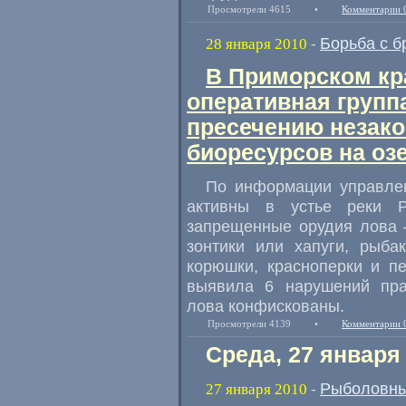
Просмотрели 4615
•
Комментарии 
Борьба с б
28 января 2010
-
В Приморском кр
оперативная групп
пресечению незак
биоресурсов на озе
По информации управлен
активны в устье реки Р
запрещенные орудия лова 
зонтики или хапуги, рыба
корюшки, красноперки и пе
выявила 6 нарушений пра
лова конфискованы.
Просмотрели 4139
•
Комментарии 
Среда, 27 января
Рыболовны
27 января 2010
-