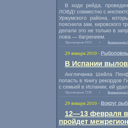
В ходе рейда, проведен
ЛОВДт совместно с инспект
Уржумского района, котор
пояснила зам. кировского т
делали это не только в зап
лова — багрением.
Просмотрели 4313
•
Комментарии 
Рыболовны
29 января 2010
-
В Испании вылов
Англичанка Шейла Пенф
попасть в Книгу рекордов Г
с семьей в Испании, ей удал
Просмотрели 7236
•
Комментарии 
Вокруг рыб
29 января 2010
-
12—13 февраля
в
пройдет межрегио