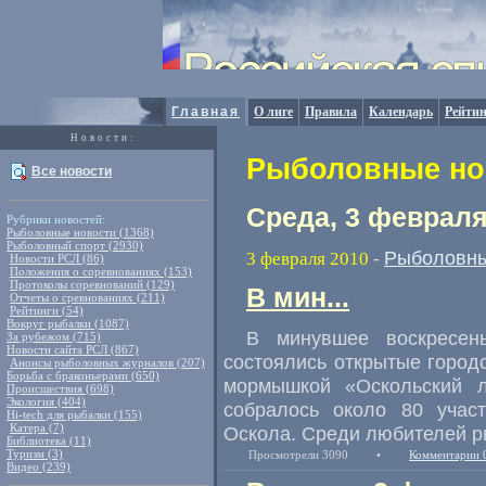
Главная
О лиге
Правила
Календарь
Рейтин
Новости:
Рыболовные нов
Все новости
Среда, 3 февраля
Рубрики новостей:
Рыболовные новости (1368)
Рыболовный спорт (2930)
Рыболовны
3 февраля 2010
-
Новости РСЛ (86)
Положения о соревнованиях (153)
Протоколы соревнований (129)
В мин...
Отчеты о сревнованиях (211)
Рейтинги (54)
Вокруг рыбалки (1087)
В минувшее воскресен
За рубежом (715)
Новости сайта РСЛ (867)
состоялись открытые город
Анонсы рыболовных журналов (207)
Борьба с браконьерами (650)
мормышкой «Оскольский л
Происшествия (698)
Экология (404)
собралось около 80 участ
Hi-tech для рыбалки (155)
Катера (7)
Оскола. Среди любителей р
Библиотека (11)
Туризм (3)
Просмотрели 3090
•
Комментарии 
Видео (239)