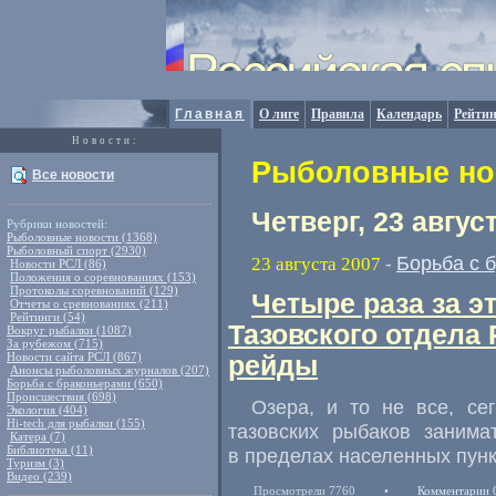
Главная
О лиге
Правила
Календарь
Рейтин
Новости:
Рыболовные нов
Все новости
Четверг, 23 авгус
Рубрики новостей:
Рыболовные новости (1368)
Рыболовный спорт (2930)
Борьба с 
23 августа 2007
-
Новости РСЛ (86)
Положения о соревнованиях (153)
Протоколы соревнований (129)
Четыре раза за э
Отчеты о сревнованиях (211)
Рейтинги (54)
Тазовского отдела
Вокруг рыбалки (1087)
За рубежом (715)
Новости сайта РСЛ (867)
рейды
Анонсы рыболовных журналов (207)
Борьба с браконьерами (650)
Происшествия (698)
Озера, и то не все, се
Экология (404)
Hi-tech для рыбалки (155)
тазовских рыбаков заним
Катера (7)
Библиотека (11)
в пределах населенных пун
Туризм (3)
Видео (239)
Просмотрели 7760
•
Комментарии 