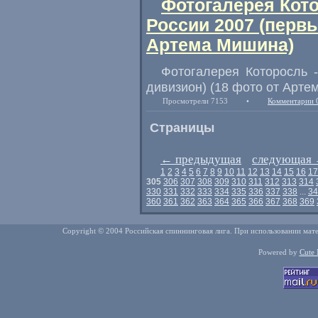
Фотогалерея Кото
России 2007 (первы
Артема Мишина)
Фотогалерея Которосль -
дивизион) (18 фото от Арте
Просмотрели 7153
•
Комментарии 
Страницы
←
предыдущая
следующая
1
2
3
4
5
6
7
8
9
10
11
12
13
14
15
16
17
305
306
307
308
309
310
311
312
313
314
330
331
332
333
334
335
336
337
338
...
34
360
361
362
363
364
365
366
367
368
369
Copyright © 2004 Российская спиннинговая лига. При использовании мате
Powered by
Cute