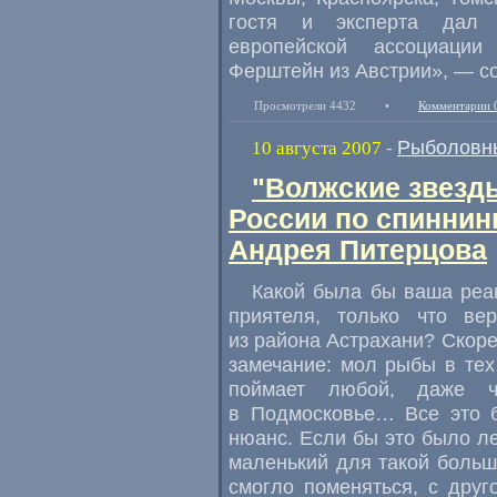
гостя и эксперта дал с
европейской ассоциации
Ферштейн из Австрии», — с
Просмотрели 4432
•
Комментарии 
Рыболовн
10 августа 2007
-
"Волжские звезды
России по спиннин
Андрея Питерцова
Какой была бы ваша реа
приятеля, только что ве
из района Астрахани? Скоре
замечание: мол рыбы в тех 
поймает любой, даже ч
в Подмосковье… Все это 
нюанс. Если бы это было ле
маленький для такой больш
смогло поменяться, с дру