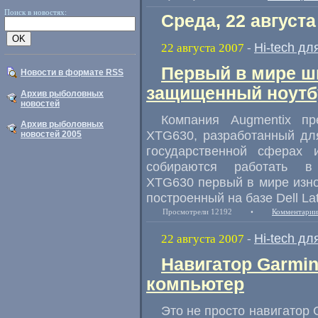
Поиск в новостях:
Среда, 22 августа
Hi-tech дл
22 августа 2007
-
Первый в мире 
Новости в формате RSS
защищенный ноутб
Архив рыболовных
новостей
Компания Augmentix п
Архив рыболовных
XTG630, разработанный дл
новостей 2005
государственной сферах 
собираются работать в 
XTG630 первый в мире изн
построенный на базе Dell Lat
Просмотрели 12192
•
Комментарии
Hi-tech дл
22 августа 2007
-
Навигатор Garmin
компьютер
Это не просто навигатор 