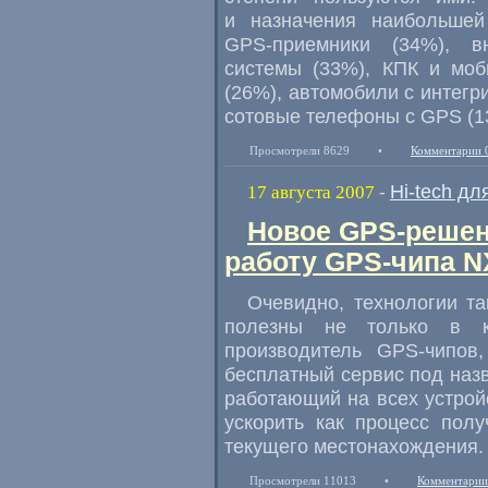
и назначения наибольшей
GPS-приемники (34%), в
системы (33%), КПК и мо
(26%), автомобили с интегр
сотовые телефоны с GPS (13
Просмотрели 8629
•
Комментарии 
Hi-tech дл
17 августа 2007
-
Новое GPS-решени
работу GPS-чипа N
Очевидно, технологии т
полезны не только в ко
производитель GPS-чипов
бесплатный сервис под назв
работающий на всех устрой
ускорить как процесс полу
текущего местонахождения.
Просмотрели 11013
•
Комментарии