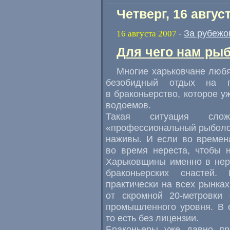
Четверг, 16 авгус
За рубежо
16 августа 2007
-
Для чего нам ры
Многие харьковчане любя
безобидный отдых на п
в браконьерство, которое 
водоемов.
Такая ситуация сло
«профессиональный рыболов
наживы. И если во времен
во время нереста, чтобы 
Харьковщины именно в нер
браконьерских снастей.
практически на всех рынка
от скромной
20-метровки
с
промышленного уровня. В 
то есть без лицензии.
Браконьеры уже давно пр