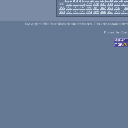
1
2
3
4
5
6
7
8
9
10
11
12
13
14
15
16
17
331
332
333
334
335
336
337
338
339
340
356
357
358
359
360
361
362
363
364
...
34
360
361
362
363
364
365
366
367
368
369
Copyright © 2004 Российская спиннинговая лига. При использовании мате
Powered by
Cute