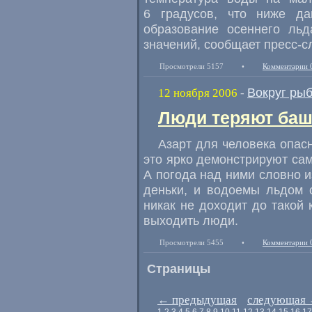
6 градусов, что ниже д
образование осеннего льд
значений, сообщает пресс-с
Просмотрели 5157
•
Комментарии 
Вокруг ры
12 ноября 2006
-
Люди теряют ба
Азарт для человека опас
это ярко демонстрируют са
А погода над ними словно и
деньки, и водоемы льдом 
никак не доходит до такой 
выходить люди.
Просмотрели 5455
•
Комментарии 
Страницы
←
предыдущая
следующая