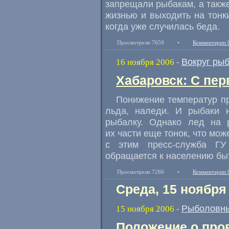
запрещали рыбакам, а такж
жизнью и выходить на тонк
когда уже случилась беда.
Просмотрели 7659
•
Комментарии 
Вокруг ры
16 ноября 2006
-
Хабаровск: С пер
Понижение температур пр
льда, наледи. И рыбаки 
рыбалку. Однако лед на 
их части еще тонок, что мож
с этим пресс-служба Г
обращается к населению быт
Просмотрели 7266
•
Комментарии 
Среда, 15 ноября
Рыболовны
15 ноября 2006
-
Положение о про