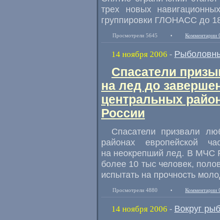
трех новых навигационны
группировки ГЛОНАСС до 18
Просмотрели 5645
•
Комментарии 
Рыболовны
14 ноября 2006
-
Спасатели призы
на лед до заверше
центральных район
России
Спасатели призвали лю
районах европейской ча
на неокрепший лед. В МЧС Р
более 10 тыс человек, поло
испытать на прочность моло
Просмотрели 4880
•
Комментарии 
Вокруг ры
14 ноября 2006
-