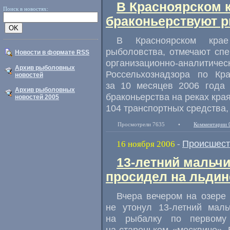
В Красноярском к
Поиск в новостях:
браконьерствуют 
В Красноярском кра
рыболовства, отмечают сп
Новости в формате RSS
организационно-ана
Архив рыболовных
Россельхознадзора по Кр
новостей
за 10 месяцев 2006 года 
Архив рыболовных
браконьерства на реках кра
новостей 2005
104 транспортных средства,
Просмотрели 7635
•
Комментарии 
Происшест
16 ноября 2006
-
13-летний мальчи
просидел на льдин
Вчера вечером на озере 
не утонул 13-летний маль
на рыбалку по первому
на стареньком «москвиче». 