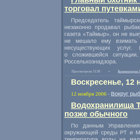
торговал путевкам
Председатель таймырс
незаконно продавал рыбак
газета «Таймыр», он не вы
не мешало ему взимать 
несуществующих услуг.
о сложившейся ситуации,
Россельхознадзора.
Просмотрели 5136
•
Комментарии 
Воскресенье, 12 
Вокруг ры
12 ноября 2006
-
Водохранилища Т
позже обычного
По данным Управления
окружающей среды РТ и МЧ
температура воды на мал