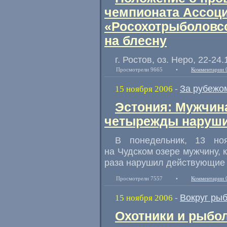
чемпионата Ассоц
«Росохотрыболовс
на блесну
г. Ростов, оз. Неро, 22-24.
Просмотрели 9665
•
Комментарии 
За рубежо
15 ноября 2006
-
Эстония: Мужчин
четырежды наруши
В понедельник, 13 но
на Чудском озере мужчину, 
раза нарушил действующие 
Просмотрели 7557
•
Комментарии 
Вокруг ры
15 ноября 2006
-
Охотники и рыбо