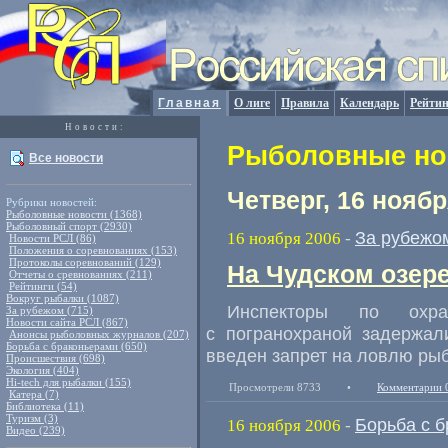
Главная
О лиге
Правила
Календарь
Рейтин
Новости:
Рыболовные нов
Все новости
Четверг, 16 ноябр
Рубрики новостей:
Рыболовные новости (1368)
Рыболовный спорт (2930)
За рубежо
16 ноября 2006
-
Новости РСЛ (86)
Положения о соревнованиях (153)
Протоколы соревнований (129)
На Чудском озер
Отчеты о сревнованиях (211)
Рейтинги (54)
Вокруг рыбалки (1087)
Инспекторы по охр
За рубежом (715)
Новости сайта РСЛ (867)
с погранохраной задержал
Анонсы рыболовных журналов (207)
Борьба с браконьерами (650)
введен запрет на ловлю рыб
Происшествия (698)
Экология (404)
Hi-tech для рыбалки (155)
Просмотрели 8733
•
Комментарии 
Катера (7)
Библиотека (11)
Туризм (3)
Борьба с 
16 ноября 2006
-
Видео (239)