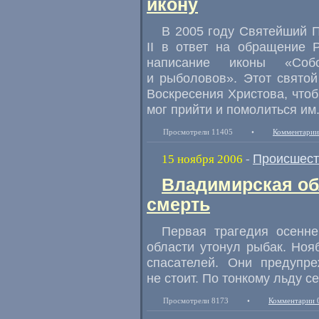
икону
В 2005 году Святейший П
II в ответ на обращение 
написание иконы «Соб
и рыболовов». Этот святой
Воскресения Христова, чт
мог прийти и помолиться им
Просмотрели 11405
•
Комментарии
Происшест
15 ноября 2006
-
Владимирская об
смерть
Первая трагедия осенне
области утонул рыбак. Но
спасателей. Они предупре
не стоит. По тонкому льду 
Просмотрели 8173
•
Комментарии 