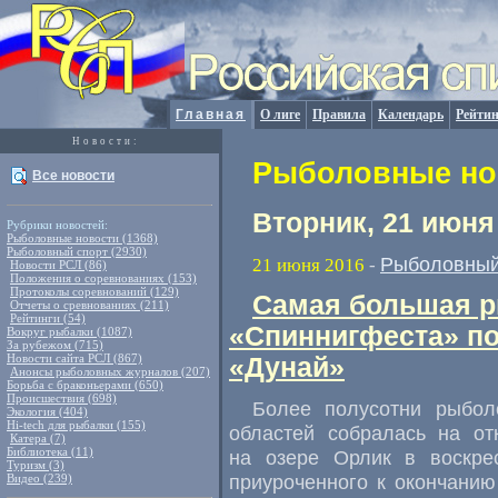
Главная
О лиге
Правила
Календарь
Рейтин
Новости:
Рыболовные нов
Все новости
Вторник, 21 июня
Рубрики новостей:
Рыболовные новости (1368)
Рыболовный спорт (2930)
Рыболовный
21 июня 2016
-
Новости РСЛ (86)
Положения о соревнованиях (153)
Протоколы соревнований (129)
Самая большая р
Отчеты о сревнованиях (211)
Рейтинги (54)
«Спиннигфеста» п
Вокруг рыбалки (1087)
За рубежом (715)
Новости сайта РСЛ (867)
«Дунай»
Анонсы рыболовных журналов (207)
Борьба с браконьерами (650)
Происшествия (698)
Более полусотни рыбол
Экология (404)
Hi-tech для рыбалки (155)
областей собралась на о
Катера (7)
Библиотека (11)
на озере Орлик в воскре
Туризм (3)
приуроченного к окончанию
Видео (239)