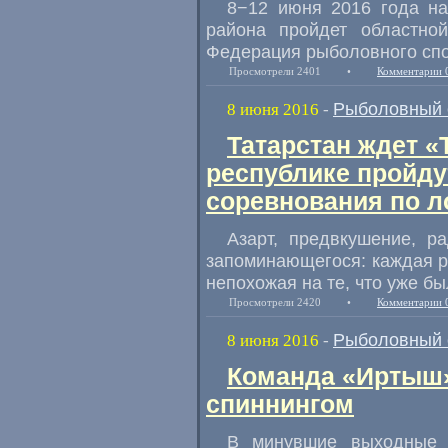
8−12 июня 2016 года на
района пройдет областно
Федерация рыболовного спо
Просмотрели 2401
•
Комментарии 
Рыболовный 
8 июня 2016
-
Татарстан ждет «
республике пройду
соревнования по 
Азарт
,
предвкушение
,
ра
запоминающегося: каждая р
непохожая на те
,
что уже бы
Просмотрели 2420
•
Комментарии 
Рыболовный 
8 июня 2016
-
Команда «Иртыш»
спиннингом
В минувшие выходные 