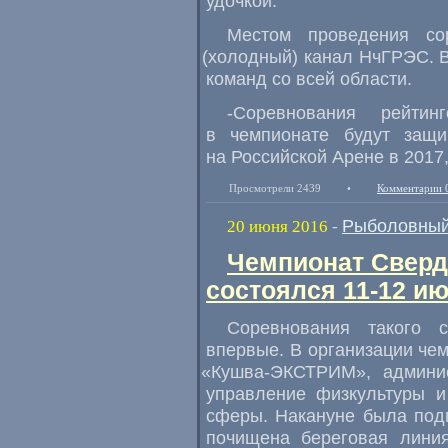
удочкой.
Местом проведения со
(
холодный) канал НчГРЭС. В
команд со всей области.
-Соревнования рейтинг
в чемпионате будут защи
на Российской Арене в 2017
Просмотрели 2439
•
Комментарии 
Рыболовный
20 июня 2016
-
Чемпионат Сверд
состоялся 11-12 и
Соревнования такого 
впервые. В организации че
«
Кушва-ЭКСТРИМ», админис
управление физкультуры и
сферы. Накануне была подг
почищена береговая лини