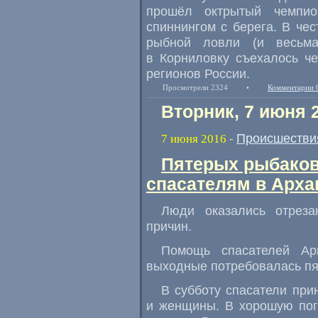
прошёл октрытый чемпи
спиннингом с берега. В чес
рыбной ловли
(
и весьм
в Корниловку съехалось че
регионов России.
Просмотрели 2324
•
Комментарии 
Вторник, 7 июня 
Происшестви
7 июня 2016
-
Пятерых рыбаков
спасателям в Арха
Люди оказались отрез
причин.
Помощь спасателей Арк
выходные потребовалась пя
В субботу спасатели при
и женщины. В хорошую пог