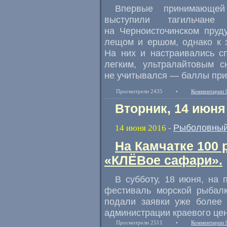
Впервые принимающей
выступили тагильчан
на Черноисточинском пруд
лещом и ершом
,
однако к 
На них и настраивались с
легким
,
ультралайтовым с
не учитывался — баллы прис
Просмотрели 2435
•
Комментарии 
Вторник, 14 июня
Рыболовный
14 июня 2016
-
На Камчатке 100
«КЛЁВое сафари».
В субботу
,
18 июня
,
на 
фестиваль морской рыбал
подали заявки уже более
администрации краевого цен
Просмотрели 2511
•
Комментарии 