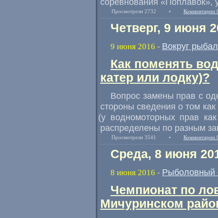
соревнования
«
Поплавок», у
Просмотрели 2732
•
Комментарии 
Четверг, 9 июня 2
Вокруг рыбал
9 июня 2016
-
Как поменять во
катер или лодку)?
Вопрос замены прав с од
стороны сведения о том как
(
у водномоторных прав как
распределены по разным за
Просмотрели 3541
•
Комментарии 
Среда, 8 июня 20
Рыболовный 
8 июня 2016
-
Чемпионат по лов
Мичуринском райо