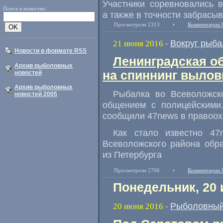
Участники соревновались 
Поиск в новостях:
а также в точности забрасыв
Просмотрели 2313
•
Комментарии 
Вокруг рыба
21 июня 2016
-
Новости в формате RSS
Ленинградская об
Архив рыболовных
на спиннинг вылов
новостей
Архив рыболовных
Рыбалка во Всеволожск
новостей 2005
общением с полицейскими
сообщили 47news в правоох
Как стало известно 47
Всеволожского района обр
из Петербурга
Просмотрели 2706
•
Комментарии 
Понедельник, 20 
Рыболовный
20 июня 2016
-