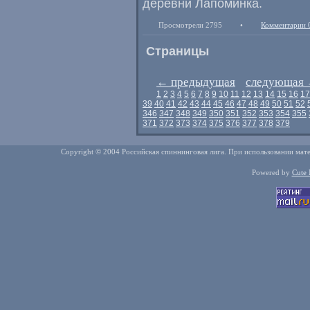
деревни Лапоминка.
Просмотрели 2795
•
Комментарии 
Страницы
←
предыдущая
следующая
1
2
3
4
5
6
7
8
9
10
11
12
13
14
15
16
17
39
40
41
42
43
44
45
46
47
48
49
50
51
52
346
347
348
349
350
351
352
353
354
355
371
372
373
374
375
376
377
378
379
Copyright © 2004 Российская спиннинговая лига. При использовании мате
Powered by
Cute