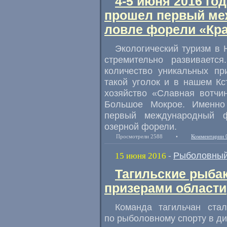
4-5 июня 2016 го
прошел первый ме
ловле форели «Кра
Экологический туризм в 
стремительно развиваетс
количество уникальных пр
такой уголок и в нашем Кс
хозяйство
«
Славная вотчин
Большое Мокрое. Именно
первый международный ф
озерной форели.
Просмотрели 2588
•
Комментарии 
Рыболовный
15 июня 2016
-
Тагильские рыба
призерами области
Команда тагильчан ста
по рыболовному спорту в д