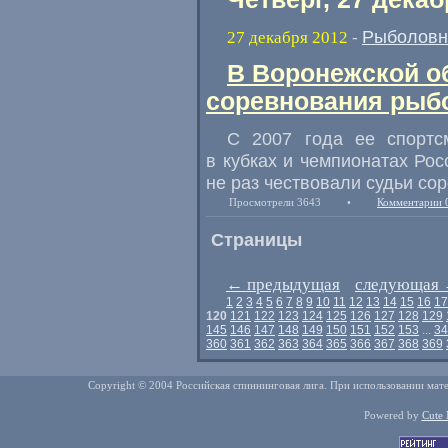
Рыболовн
27 декабря 2012
-
В Воронежской о
соревнования рыб
С 2007 года ее спортс
в кубках и чемпионатах Ро
не раз чествовали судьи со
Просмотрели 3643
•
Комментарии 
Страницы
←
предыдущая
следующая
1
2
3
4
5
6
7
8
9
10
11
12
13
14
15
16
17
120
121
122
123
124
125
126
127
128
129
145
146
147
148
149
150
151
152
153
...
34
360
361
362
363
364
365
366
367
368
369
Copyright © 2004 Российская спиннинговая лига. При использовании мате
Powered by
Cute