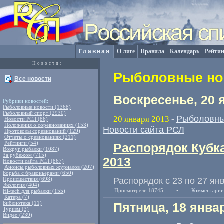
Главная
О лиге
Правила
Календарь
Рейтин
Новости:
Рыболовные нов
Все новости
Воскресенье, 20 
Рубрики новостей:
Рыболовные новости (1368)
Рыболовный спорт (2930)
Рыболовны
20 января 2013
-
Новости РСЛ (86)
Положения о соревнованиях (153)
Новости сайта РСЛ
Протоколы соревнований (129)
Отчеты о сревнованиях (211)
Рейтинги (54)
Распорядок Кубка
Вокруг рыбалки (1087)
За рубежом (715)
2013
Новости сайта РСЛ (867)
Анонсы рыболовных журналов (207)
Борьба с браконьерами (650)
Распорядок с 23 по 27 ян
Происшествия (698)
Экология (404)
Просмотрели 18745
•
Комментарии
Hi-tech для рыбалки (155)
Катера (7)
Библиотека (11)
Пятница, 18 янва
Туризм (3)
Видео (239)