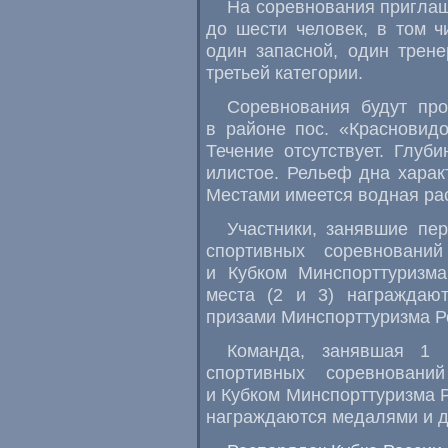
На соревнования приглаш
до шести человек, в том ч
один запасной, один трене
третьей категории.
Соревнования будут пр
в районе пос. «Красновид
Течение отсутствует. Глуб
илистое. Рельеф дна харак
Местами имеется водная рас
Участники, занявшие пе
спортивных соревновани
и Кубком Минспорттуризма
места (2 и 3) награждаю
призами Минспорттуризма Р
Команда, занявшая 1 
спортивных соревновани
и Кубком Минспорттуризма 
награждаются медалями и д