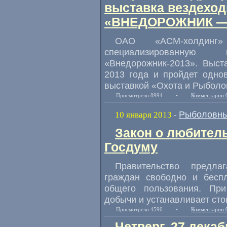
выставка вездехо
«ВНЕДОРОЖНИК —
ОАО «АСМ-холдин
специализированную
«Внедорожник-2013». Выст
2013 года и пройдет одно
выставкой «Охота и Рыболов
Просмотрели 8994
•
Комментарии 
Рыболовны
10 января 2013
-
Закон о любител
Госдуму
Правительство предла
граждан свободно и бесп
общего пользования. Пр
добычи и устанавливает ст
Просмотрели 4590
•
Комментарии 
Четверг, 27 декаб