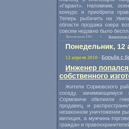
«Гарант». Напомним, осе
конкурс и приобрела прав
Теперь рыбачить на Увил
области продажа озера воз
совсем недавно было беспла
Просмотрели 3391
•
Комментарии 
Понедельник, 12 
Борьба с б
12 апреля 2010
-
Инженер попался
собственного изго
Жители Сормовского рай
соседу, занимающемуся 
Сормовичи обклеили гне
продавец, и распространи
незаконном уничтожении ры
милиция, а мужчина-торгове
граждан и правоохранителе