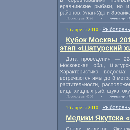
еравнинские рыбаки, но и
районов, Улан-Удэ и Забайка
Просмотрели 3396
•
Комментарии 
Рыболовны
16 апреля 2010
-
Кубок Москвы 201
этап «Шатурский х
Дата проведения — 22
Московская обл., Шатур
Характеристика водоема
встречаются ямы до 8 метр
растительности, располож
виды хищных рыб: щука, окун
Просмотрели 4530
•
Комментарии 
Рыболовны
16 апреля 2010
-
Медики Якутска 
Среди медиков Якутск