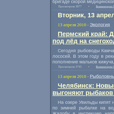
бригаде скорой медицинско
Просмотрели 3877
•
Комментарии 
Вторник, 13 апре
Экология
13 апреля 2010
-
Пермский край: 
под лёд на снегохо
Сегодня рыбоводы Камчат
лососей. В этом году в ре
пополнение мальков кижуча,
Просмотрели 3745
•
Комментарии 
Рыболовны
13 апреля 2010
-
Челябинск: Новы
выгоняют рыбаков 
На озере Увильды кипят 
по зимней рыбалке на во
Жалобу в инспекцию нап