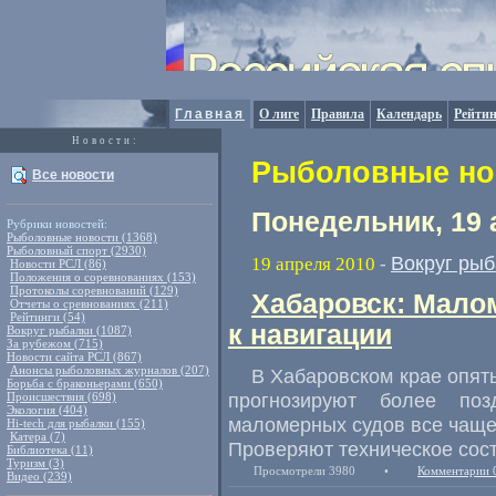
Главная
О лиге
Правила
Календарь
Рейтин
Новости:
Рыболовные нов
Все новости
Понедельник, 19 
Рубрики новостей:
Рыболовные новости (1368)
Рыболовный спорт (2930)
Вокруг рыб
19 апреля 2010
-
Новости РСЛ (86)
Положения о соревнованиях (153)
Протоколы соревнований (129)
Хабаровск: Мало
Отчеты о сревнованиях (211)
Рейтинги (54)
к навигации
Вокруг рыбалки (1087)
За рубежом (715)
Новости сайта РСЛ (867)
Анонсы рыболовных журналов (207)
В Хабаровском крае опять
Борьба с браконьерами (650)
прогнозируют более поз
Происшествия (698)
Экология (404)
маломерных судов все чаще
Hi-tech для рыбалки (155)
Катера (7)
Проверяют техническое сос
Библиотека (11)
Туризм (3)
Просмотрели 3980
•
Комментарии 
Видео (239)