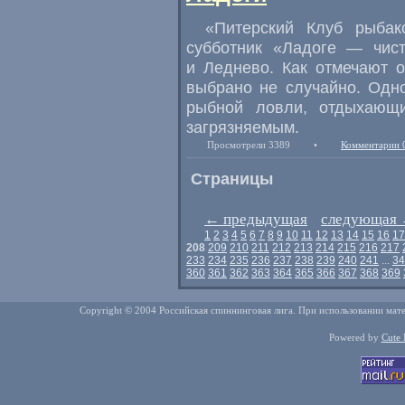
«Питерский Клуб рыбак
субботник «Ладоге — чист
и Леднево. Как отмечают о
выбрано не случайно. Одн
рыбной ловли, отдыхающ
загрязняемым.
Просмотрели 3389
•
Комментарии 
Страницы
←
предыдущая
следующая
1
2
3
4
5
6
7
8
9
10
11
12
13
14
15
16
17
208
209
210
211
212
213
214
215
216
217
233
234
235
236
237
238
239
240
241
...
34
360
361
362
363
364
365
366
367
368
369
Copyright © 2004 Российская спиннинговая лига. При использовании мате
Powered by
Cute