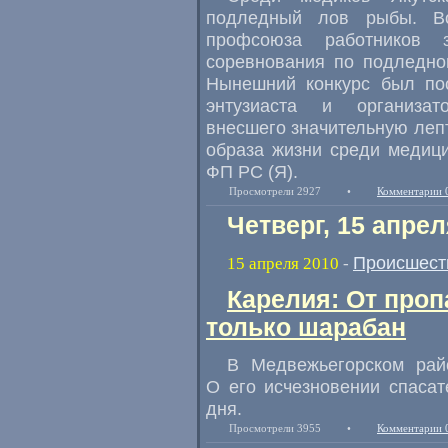
подледный лов рыбы. Во
профсоюза работников з
соревнования по подледно
Нынешний конкурс был по
энтузиаста и организат
внесшего значительную лепт
образа жизни среди медици
ФП РС (Я).
Просмотрели 2927
•
Комментарии 
Четверг, 15 апрел
Происшест
15 апреля 2010
-
Карелия: От про
только шарабан
В Медвежьегорском рай
О его исчезновении спасат
дня.
Просмотрели 3955
•
Комментарии 