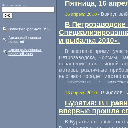
Пятница, 16 апре
Поиск в новостях:
Вокруг рыб
16 апреля 2010
-
В Петрозаводске 
Новости в формате RSS
Специализирован
Архив рыболовных
и рыбалка 2010».
новостей
Архив рыболовных
В выставке примут участ
новостей 2005
Петрозаводска, Ворсмы, Па
оснащение для рыбной лов
моторы, различные прибор
выставки пройдет Мастер-кл
Просмотрели 3143
•
Комментарии 
Рыболовны
16 апреля 2010
-
Бурятия: В Еравн
впервые прошла с
В Бурятии впервые состо
В соревнованиях приня