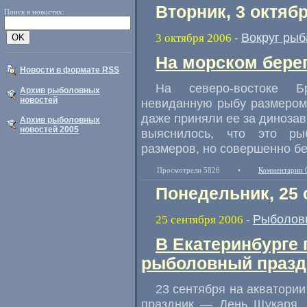
Вторник, 3 октяб
Поиск в новостях:
Вокруг рыб
3 октября 2006
-
На морском бере
Новости в формате RSS
На северо-востоке 
Архив рыболовных
новостей
невиданную рыбу размером
даже приняли ее за динозав
Архив рыболовных
новостей 2005
выяснилось, что это ры
размеров, но совершенно бе
Просмотрели 5826
•
Комментарии 
Понедельник, 25 
Рыболов
25 сентября 2006
-
В Екатеринбурге
рыболовный празд
23 сентября на акватори
праздник — День Щукаря. 