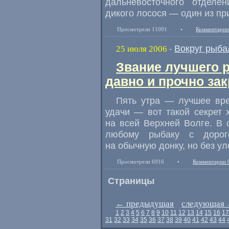
дальневосточного отделе
дикого лосося — один из пр
Просмотрели 11091
•
Комментарии
Вокруг рыба
25 июля 2006
-
Звание лучшего 
давно и прочно за
Пять утра — лучшее вре
удачи — вот такой секрет 
на всей Верхней Волге. В 
любому рыбаку с дорого
на обычную донку, но без ул
Просмотрели 6916
•
Комментарии 
Страницы
←
предыдущая
следующая
1
2
3
4
5
6
7
8
9
10
11
12
13
14
15
16
17
31
32
33
34
35
36
37
38
39
40
41
42
43
44