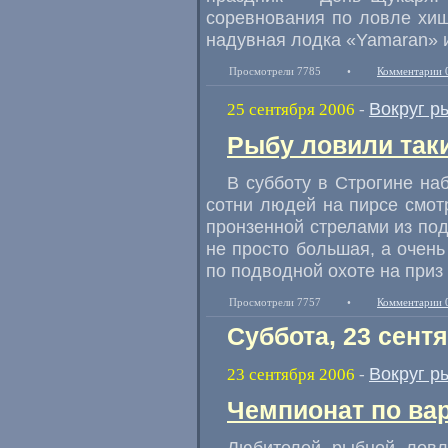
соревнования по ловле хи
надувная лодка «Yamaran» 
Просмотрели 7785
•
Комментарии 
Вокруг р
25 сентября 2006
-
Рыбу ловили так
В субботу в Строгине н
сотни людей на пирсе смот
пронзенной стрелами из по
не просто большая, а очен
по подводной охоте на приз
Просмотрели 7757
•
Комментарии 
Суббота, 23 сент
Вокруг р
23 сентября 2006
-
Чемпионат по вар
Любителей рыбной ловл