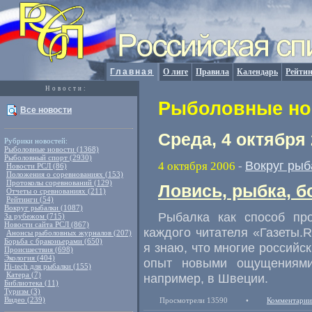
Главная
О лиге
Правила
Календарь
Рейтин
Новости:
Рыболовные нов
Все новости
Среда, 4 октября
Рубрики новостей:
Рыболовные новости (1368)
Рыболовный спорт (2930)
Вокруг рыб
4 октября 2006
-
Новости РСЛ (86)
Положения о соревнованиях (153)
Протоколы соревнований (129)
Ловись, рыбка, 
Отчеты о сревнованиях (211)
Рейтинги (54)
Вокруг рыбалки (1087)
Рыбалка как способ про
За рубежом (715)
Новости сайта РСЛ (867)
каждого читателя «Газеты.R
Анонсы рыболовных журналов (207)
Борьба с браконьерами (650)
я знаю, что многие российс
Происшествия (698)
Экология (404)
опыт новыми ощущениями
Hi-tech для рыбалки (155)
Катера (7)
например, в Швеции.
Библиотека (11)
Туризм (3)
Видео (239)
Просмотрели 13590
•
Комментарии