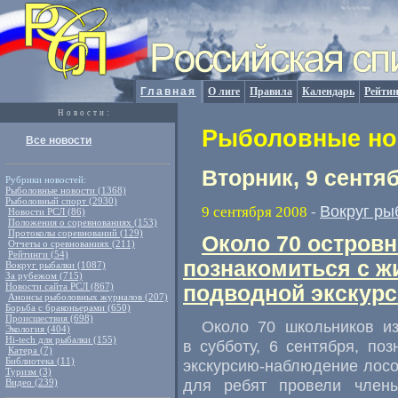
Главная
О лиге
Правила
Календарь
Рейтин
Новости:
Рыболовные нов
Все новости
Вторник, 9 сентя
Рубрики новостей:
Рыболовные новости (1368)
Рыболовный спорт (2930)
Вокруг ры
9 сентября 2008
-
Новости РСЛ (86)
Положения о соревнованиях (153)
Протоколы соревнований (129)
Около 70 остров
Отчеты о сревнованиях (211)
Рейтинги (54)
познакомиться с ж
Вокруг рыбалки (1087)
За рубежом (715)
Новости сайта РСЛ (867)
подводной экскур
Анонсы рыболовных журналов (207)
Борьба с браконьерами (650)
Происшествия (698)
Около 70 школьников и
Экология (404)
Hi-tech для рыбалки (155)
в субботу, 6 сентября, по
Катера (7)
Библиотека (11)
экскурсию-наблюдение лосо
Туризм (3)
для ребят провели члены
Видео (239)