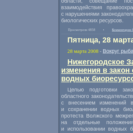
области, совещание пос
взаимодействия правоохр
с нарушениями законодател
биологических ресурсов.
Просмотрели 4858
•
Комментарии 
Пятница, 28 март
Вокруг рыб
28 марта 2008
-
Нижегородское З
изменения в закон
водных биоресурс
Целью подготовки зак
областного законодательст
с внесением изменений 
и сохранении водных биол
протеста Волжского межре
на отдельные положени
и использовании водных б