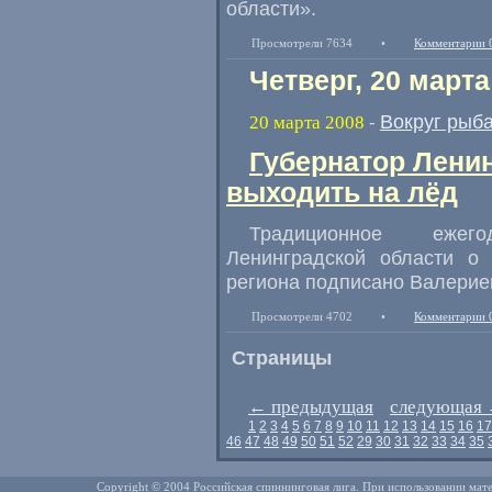
области».
Просмотрели 7634
•
Комментарии 
Четверг, 20 марта
Вокруг рыб
20 марта 2008
-
Губернатор Ленин
выходить на лёд
Традиционное ежего
Ленинградской области о
региона подписано Валерие
Просмотрели 4702
•
Комментарии 
Страницы
←
предыдущая
следующая
1
2
3
4
5
6
7
8
9
10
11
12
13
14
15
16
17
46
47
48
49
50
51
52
29
30
31
32
33
34
35
Copyright © 2004 Российская спиннинговая лига. При использовании мате