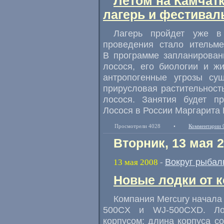
Летом на Камчат
лагерь и фестивал
Лагерь пройдет уже в
проведения стало ительме
В программе запланирован
лосося, его биологии и жи
антропогенные угрозы сущ
прирусловая растительност
лосося. Занятия будет пр
Лосося в России Маргарита 
Просмотрели 4028
•
Комментарии 
Вторник, 13 мая 
Вокруг рыбал
13 мая 2008
-
Новые лодки от 
Компания Mercury начала
500CX и WJ-500CXD. Ло
корпусом: длина корпуса со