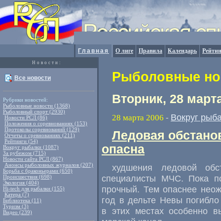
Главная
О лиге
Правила
Календарь
Рейтин
Новости:
Рыболовные нов
Все новости
Вторник, 28 март
Рубрики новостей:
Рыболовные новости (1368)
Рыболовный спорт (2930)
Вокруг рыб
28 марта 2006
-
Новости РСЛ (86)
Положения о соревнованиях (153)
Протоколы соревнований (129)
Ледовая обстано
Отчеты о сревнованиях (211)
Рейтинги (54)
опасна
Вокруг рыбалки (1087)
За рубежом (715)
Новости сайта РСЛ (867)
Анонсы рыболовных журналов (207)
худшения ледовой обс
Борьба с браконьерами (650)
специалисты МЧС. Пока п
Происшествия (698)
Экология (404)
прочный. Тем опаснее нео
Hi-tech для рыбалки (155)
Катера (7)
год в дельте Невы погибло
Библиотека (11)
Туризм (3)
в этих местах особенно 
Видео (239)