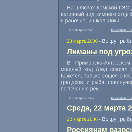
На шлюзах Камской ГЭС д
активный вид зимнего отдых
и рабочие, и школьники.
Просмотрели 6320
•
Комментарии 
Вокруг рыб
23 марта 2006
-
Лиманы под угро
В Приморско-Ахтарском
мощный ход (лед спасал с
Кажется, только сошел снег
градусов, и рыба, повинуяс
по течению рек…
Просмотрели 7337
•
Комментарии 
Среда, 22 марта 
Вокруг рыб
22 марта 2006
-
Россиянам разре