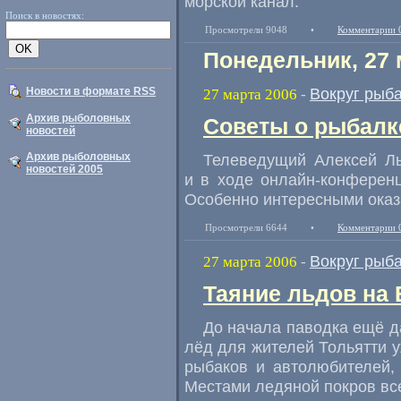
морской канал.
Поиск в новостях:
Просмотрели 9048
•
Комментарии 
Понедельник, 27 
Вокруг рыб
Новости в формате RSS
27 марта 2006
-
Архив рыболовных
Советы о рыбалк
новостей
Архив рыболовных
Телеведущий Алексей Лы
новостей 2005
и в ходе онлайн-конферен
Особенно интересными оказ
Просмотрели 6644
•
Комментарии 
Вокруг рыб
27 марта 2006
-
Таяние льдов на 
До начала паводка ещё д
лёд для жителей Тольятти 
рыбаков и автолюбителей, 
Местами ледяной покров все