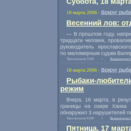
Суббота, 18 март
Вокруг рыб
18 марта 2006
-
Весенний лов: от
— В прошлом году, напри
тридцати человек, провал
руководитель ярославског
по маломерным судам Валер
Просмотрели 5546
•
Комментарии 
Вокруг рыб
18 марта 2006
-
Рыбаки-любител
режим
Вчера, 16 марта, в резу
границы на озере Ханка 
обнаружил 3 нарушителей п
Просмотрели 6268
•
Комментарии 
Пятница, 17 март