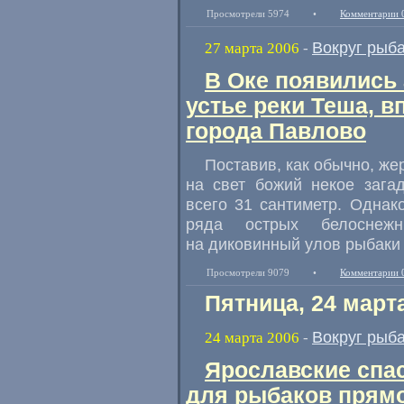
Просмотрели 5974
•
Комментарии 
Вокруг рыб
27 марта 2006
-
В Оке появились
устье реки Теша, в
города Павлово
Поставив, как обычно, же
на свет божий некое зага
всего 31 сантиметр. Однако
ряда острых белоснежн
на диковинный улов рыбаки 
Просмотрели 9079
•
Комментарии 
Пятница, 24 март
Вокруг рыб
24 марта 2006
-
Ярославские спа
для рыбаков прямо