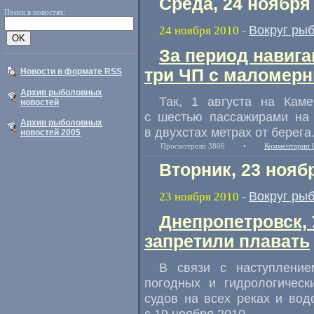
Среда, 24 ноября
Поиск в новостях:
Вокруг ры
24 ноября 2010
-
За период навиг
три ЧП с маломер
Новости в формате RSS
Архив рыболовных
Так, 1 августа на Каме
новостей
с шестью пассажирами на 
Архив рыболовных
в двухстах метрах от берега
новостей 2005
Просмотрели 3806
•
Комментарии 
Вторник, 23 нояб
Вокруг ры
23 ноября 2010
-
Днепропетровск, 
запретили плавать
В связи с наступление
погодных и гидрологическ
судов на всех реках и вод
с 19 ноября 2010.