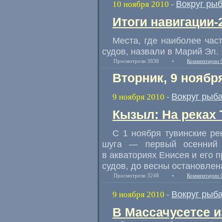
Вокруг ры
10 ноября 2010
-
Итоги навигации-
Места, где наиболее ча
судов, назвали в Марий Эл.
Просмотрели 3838
•
Комментарии 
Вторник, 9 ноябр
Вокруг рыб
9 ноября 2010
-
Кызыл: На реках
С 1 ноября тувинские ре
шуга — первый осенний 
в акваториях Енисея и его
судов, до весны остановлен
Просмотрели 3248
•
Комментарии 
Вокруг рыб
9 ноября 2010
-
В Массачусетсе и