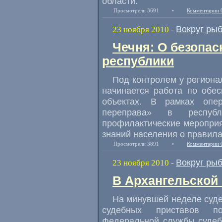
области.
Просмотрели 3691
•
Комментарии 
Вокруг ры
23 ноября 2010
-
Чечня: О безопас
республики
Под контролем у региона
начинается работа по обе
объектах. В рамках опе
переправа» в республ
профилактические меропри
знаний населения о правила
Просмотрели 3891
•
Комментарии 
Вокруг ры
23 ноября 2010
-
В Архангельской
На минувшей неделе суд
судебных приставов п
Федеральной службы судеб