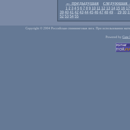
←
предыдущая
следующая
1
2
3
4
5
6
7
8
9
10
11
12
13
14
15
16
17
39
40
41
42
43
44
45
46
47
48
49
...
29
30
3
52
53
54
55
Copyright © 2004 Российская спиннинговая лига. При использовании мате
Powered by
Cute