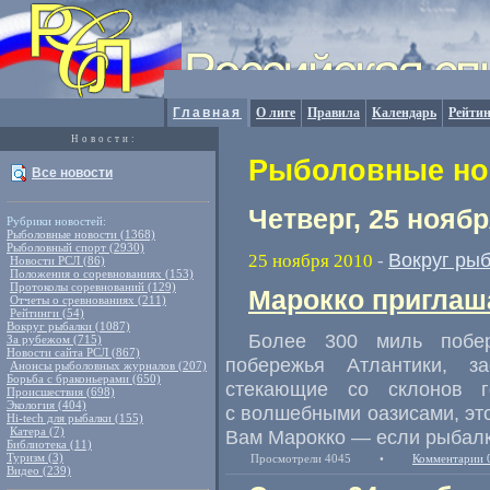
Главная
О лиге
Правила
Календарь
Рейтин
Новости:
Рыболовные нов
Все новости
Четверг, 25 ноябр
Рубрики новостей:
Рыболовные новости (1368)
Рыболовный спорт (2930)
Вокруг ры
25 ноября 2010
-
Новости РСЛ (86)
Положения о соревнованиях (153)
Протоколы соревнований (129)
Марокко приглаш
Отчеты о сревнованиях (211)
Рейтинги (54)
Вокруг рыбалки (1087)
Более 300 миль побе
За рубежом (715)
Новости сайта РСЛ (867)
побережья Атлантики, з
Анонсы рыболовных журналов (207)
Борьба с браконьерами (650)
стекающие со склонов г
Происшествия (698)
Экология (404)
с волшебными оазисами, это
Hi-tech для рыбалки (155)
Катера (7)
Вам Марокко — если рыбалк
Библиотека (11)
Туризм (3)
Просмотрели 4045
•
Комментарии 
Видео (239)