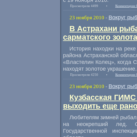
Просмотрели 4499
•
Комментарии 
Вокруг ры
23 ноября 2010
-
В Астрахани рыб
сарматского золот
История находки на реке
района Астраханской облас
«Властелин Колец», когда 
находят золотое украшение.
Просмотрели 4250
•
Комментарии 
Вокруг ры
23 ноября 2010
-
Кузбасская ГИМС
выходить еще рано
Любителям зимней рыбалк
на неокрепший лед. О
Государственной инспек