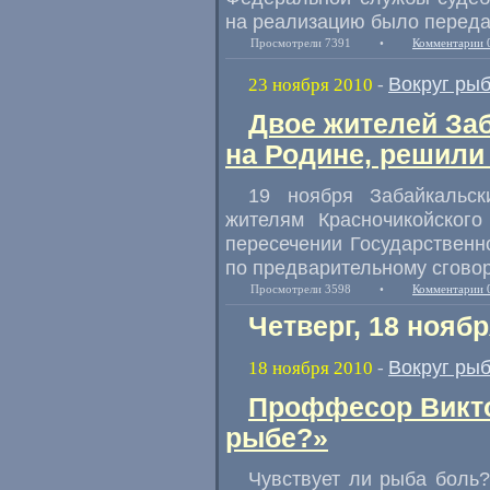
на реализацию было перед
Просмотрели 7391
•
Комментарии 
Вокруг ры
23 ноября 2010
-
Двое жителей За
на Родине, решили
19 ноября Забайкальс
жителям Красночикойского
пересечении Государственн
по предварительному сговор
Просмотрели 3598
•
Комментарии 
Четверг, 18 ноябр
Вокруг ры
18 ноября 2010
-
Проффесор Викто
рыбе?»
Чувствует ли рыба боль? В