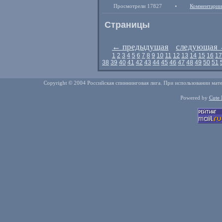
Просмотрели 17827
•
Комментарии
Страницы
←
предыдущая
следующая
1
2
3
4
5
6
7
8
9
10
11
12
13
14
15
16
17
38
39
40
41
42
43
44
45
46
47
48
49
50
51
Copyright © 2004 Российская спиннинговая лига. При использовании мате
Powered by
Cute