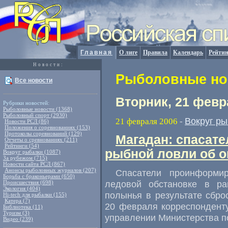
Главная
О лиге
Правила
Календарь
Рейтин
Новости:
Рыболовные нов
Все новости
Вторник, 21 февр
Рубрики новостей:
Рыболовные новости (1368)
Рыболовный спорт (2930)
Вокруг р
21 февраля 2006
-
Новости РСЛ (86)
Положения о соревнованиях (153)
Протоколы соревнований (129)
Магадан: спасат
Отчеты о сревнованиях (211)
Рейтинги (54)
рыбной ловли об о
Вокруг рыбалки (1087)
За рубежом (715)
Новости сайта РСЛ (867)
Анонсы рыболовных журналов (207)
Спасатели проинформи
Борьба с браконьерами (650)
ледовой обстановке в ра
Происшествия (698)
Экология (404)
полынья в результате сбро
Hi-tech для рыбалки (155)
Катера (7)
20 февраля корреспонден
Библиотека (11)
Туризм (3)
управлении Министерства п
Видео (239)