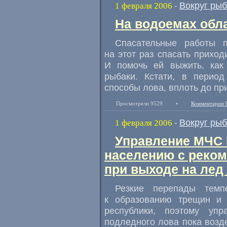
Вокруг ры
1 февраля 2006
-
На водоемах обл
Спасательные работы п
на этот раз спасать прихо
И помочь ей выжить, как 
рыбаки. Кстати, в перио
способы лова, вплоть до пр
Просмотрели 9529
•
Комментарии 
Вокруг ры
1 февраля 2006
-
Управление МЧС 
населению с реком
при выходе на лед
Резкие перепады темп
к образованию трещин и 
республики, поэтому уп
подледного лова пока возде