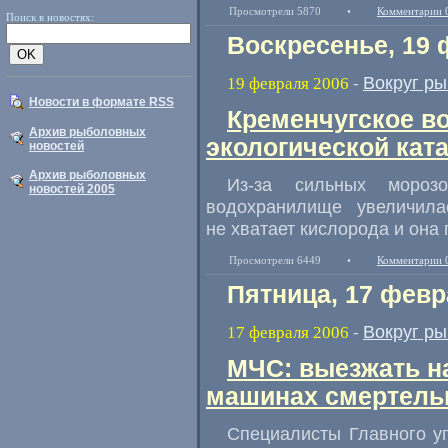
Просмотрели 5870
•
Комментарии 
Поиск в новостях:
Воскресенье, 19 
Вокруг р
19 февраля 2006
-
Новости в формате RSS
Кременчугское в
Архив рыболовных
экологической ка
новостей
Архив рыболовных
Из-за сильных мороз
новостей 2005
водохранилище увеличил
не хватает кислорода и она 
Просмотрели 6449
•
Комментарии 
Пятница, 17 февр
Вокруг р
17 февраля 2006
-
МЧС: выезжать на
машинах смертель
Специалисты Главного у