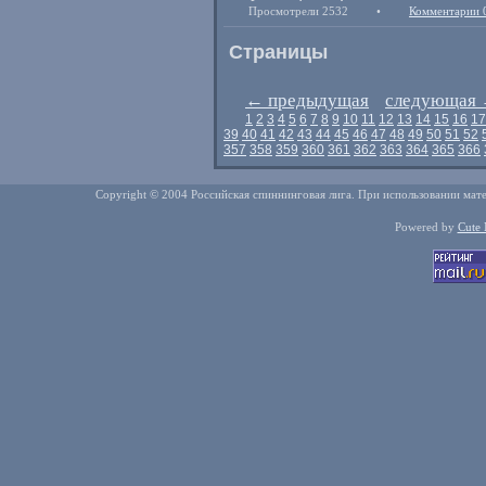
Просмотрели 2532
•
Комментарии 
Страницы
←
предыдущая
следующая
1
2
3
4
5
6
7
8
9
10
11
12
13
14
15
16
17
39
40
41
42
43
44
45
46
47
48
49
50
51
52
357
358
359
360
361
362
363
364
365
366
Copyright © 2004 Российская спиннинговая лига. При использовании мате
Powered by
Cute