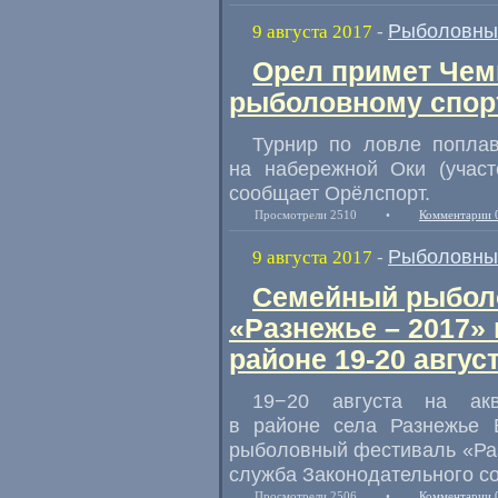
Рыболовны
9 августа 2017
-
Орел примет Чем
рыболовному спор
Турнир по ловле поплав
на набережной Оки
(
участ
сообщает Орёлспорт.
Просмотрели 2510
•
Комментарии 
Рыболовны
9 августа 2017
-
Семейный рыбол
«Разнежье – 2017»
районе 19-20 авгус
19−20 августа на акв
в районе села Разнежье 
рыболовный фестиваль
«
Ра
служба Законодательного с
Просмотрели 2506
•
Комментарии 