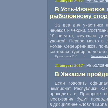
Рыболовн
21 августа 2017
-
В Усть-Ивановке
рыболовному спор
За два дня участники 
чебаков и чехони. Состязан
19 августа
,
амурчане дем
удочкой. Первое место в 
Роман Серебренников
,
пой
состоялся турнир по ловле 
Просмотрели 2519
•
Комментарии 
Рыболовн
21 августа 2017
-
В Хакасии пройде
Если говорить официа
чемпионат Республики Хак
проходить в Пригорске н
Состязания будут провод
в дисциплине
«
Ловля карпа