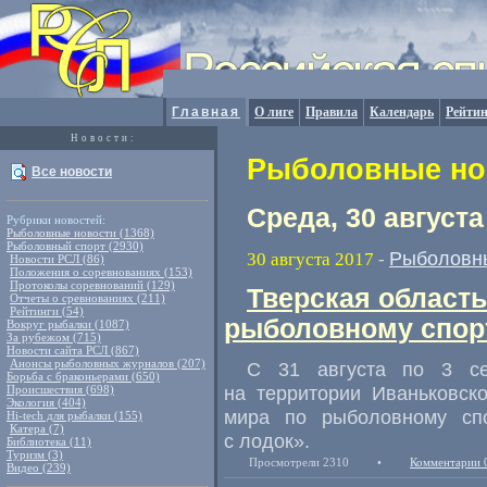
Главная
О лиге
Правила
Календарь
Рейтин
Новости:
Рыболовные нов
Все новости
Среда, 30 августа
Рубрики новостей:
Рыболовные новости (1368)
Рыболовный спорт (2930)
Рыболовн
30 августа 2017
-
Новости РСЛ (86)
Положения о соревнованиях (153)
Протоколы соревнований (129)
Тверская область
Отчеты о сревнованиях (211)
Рейтинги (54)
рыболовному спор
Вокруг рыбалки (1087)
За рубежом (715)
Новости сайта РСЛ (867)
Анонсы рыболовных журналов (207)
С 31 августа по 3 се
Борьба с браконьерами (650)
на территории Иваньковск
Происшествия (698)
Экология (404)
мира по рыболовному сп
Hi-tech для рыбалки (155)
Катера (7)
с лодок».
Библиотека (11)
Туризм (3)
Просмотрели 2310
•
Комментарии 
Видео (239)