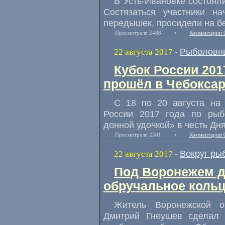
В Усть-Ивановке состоял
Состязаться участники н
передышек
,
просидели на бе
Просмотрели 2488
•
Комментарии 
Рыболовн
22 августа 2017
-
Кубок России 201
прошёл в Чебокса
С 18 по 20 августа на 
России 2017 года по рыб
донной удочкой» в честь Дн
Просмотрели 2381
•
Комментарии 
Вокруг ры
22 августа 2017
-
Под Воронежем 
обручальное кольц
Житель Воронежской о
Дмитрий Гнеушев сделал 