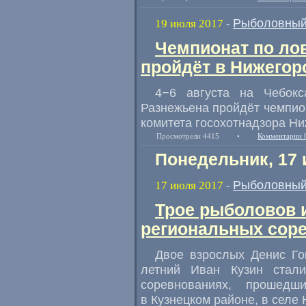
Рыболовный
19 июля 2017
-
Чемпионат по ло
пройдёт в Нижегор
4−6 августа на Чебок
Разнежьена пройдёт чемпион
комитета госохотнадзора Ни
Просмотрели 4415
•
Комментарии 
Понедельник, 17 
Рыболовный
17 июля 2017
-
Трое рыболовов 
региональных сор
Двое взрослых Денис Го
летний Иван Кузин стал
соревнованиях
,
прошедш
в Кузнецком районе
,
в селе