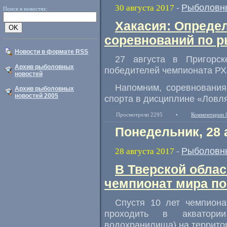
Рыболовн
30 августа 2017
-
Поиск в новостях:
Хакасия: Опреде
соревнований по 
Новости в формате RSS
27 августа в Пригорск
Архив рыболовных
победителей чемпионата РХ
новостей
Напомним
,
соревновани
Архив рыболовных
новостей 2005
спорта в дисциплине
«
Ловля
Просмотрели 2295
•
Комментарии 
Понедельник, 28 
Рыболовн
28 августа 2017
-
В Тверской обла
чемпионат мира п
Спустя 10 лет чемпиона
проходить в акватори
водохранилища) на территор