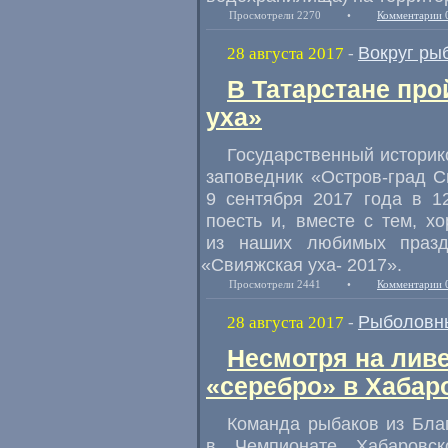
Просмотрели 2270
•
Комментарии 
Вокруг ры
28 августа 2017
-
В Татарстане пр
уха»
Государственный историк
заповедник
«
Остров-град С
9 сентября 2017 года в 1
поесть и
,
вместе с тем
,
хо
из наших любимых празд
«
Свияжская уха- 2017».
Просмотрели 2441
•
Комментарии 
Рыболовн
28 августа 2017
-
Несмотря на ливе
«серебро» в Хабар
Команда рыбаков из Бла
в Чемпионате Хабаровск