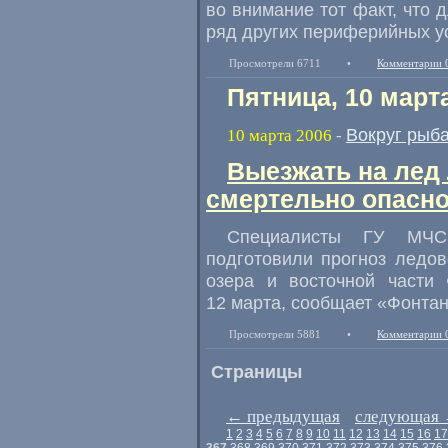
во внимание тот факт, что
ряд других периферийных ус
Просмотрели 6711
•
Комментарии 
Пятница, 10 март
Вокруг рыб
10 марта 2006
-
Выезжать на лед
смертельно опасн
Специалисты ГУ МЧС
подготовили прогноз ледов
озера и восточной части
12 марта, сообщает «Фонтан
Просмотрели 5881
•
Комментарии 
Страницы
←
предыдущая
следующая
1
2
3
4
5
6
7
8
9
10
11
12
13
14
15
16
17