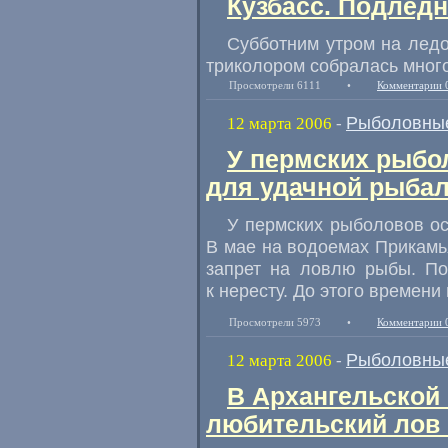
Кузбасс. Подлед
Субботним утром на ледо
триколором собралась мног
Просмотрели 6111
•
Комментарии 
Рыболовные
12 марта 2006
-
У пермских рыбо
для удачной рыба
У пермских рыболовов ос
В мае на водоемах Прикамь
запрет на ловлю рыбы. По
к нересту. До этого времени
Просмотрели 5973
•
Комментарии 
Рыболовные
12 марта 2006
-
В Архангельской
любительский лов 