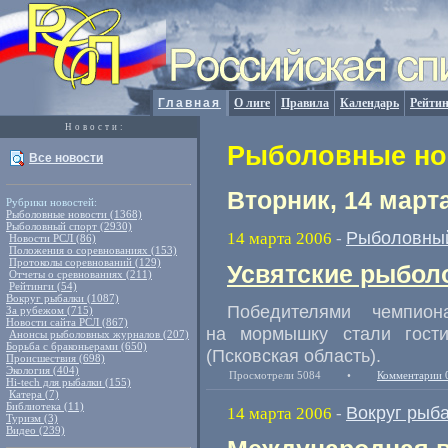
Главная
О лиге
Правила
Календарь
Рейтин
Новости:
Рыболовные нов
Все новости
Вторник, 14 март
Рубрики новостей:
Рыболовные новости (1368)
Рыболовный спорт (2930)
Рыболовный
14 марта 2006
-
Новости РСЛ (86)
Положения о соревнованиях (153)
Протоколы соревнований (129)
Усвятские рыбол
Отчеты о сревнованиях (211)
Рейтинги (54)
Вокруг рыбалки (1087)
Победителями чемпио
За рубежом (715)
Новости сайта РСЛ (867)
на мормышку стали гости
Анонсы рыболовных журналов (207)
Борьба с браконьерами (650)
(Псковская область).
Происшествия (698)
Экология (404)
Просмотрели 5084
•
Комментарии 
Hi-tech для рыбалки (155)
Катера (7)
Библиотека (11)
Вокруг рыб
14 марта 2006
-
Туризм (3)
Видео (239)