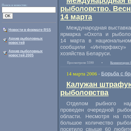
Международная в
Поиск в новостях:
рыболовство. Весн
14 марта
Международная выставка
Новости в формате RSS
ярмарка «Охота и рыболов
Архив рыболовных
14 марта в национально
новостей
сообщили «Интерфаксу» 
Архив рыболовных
хозяйства Беларуси.
новостей 2005
Просмотрели 5590
•
Комментарии 
Борьба с б
14 марта 2006
-
Калужан штрафую
рыболовства
Отделом рыбного над
проведен очередной рыбо
области. Несмотря на пл
большое количество рыбо
посетило свыше 60 любите