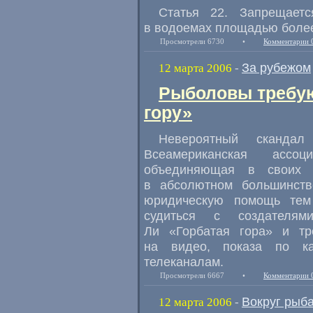
Статья 22. Запрещае
в водоемах площадью более 1
Просмотрели 6730
•
Комментарии 
За рубежом
12 марта 2006
-
Рыболовы требую
гору»
Невероятный сканд
Всеамериканская ассо
объединяющая в своих 
в абсолютном большинстве
юридическую помощь тем
судиться с создателям
Ли «Горбатая гора» и тр
на видео, показа по к
телеканалам.
Просмотрели 6667
•
Комментарии 
Вокруг рыб
12 марта 2006
-