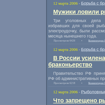
Борьба с б
12 марта 2006
-
Мужики ловили р
Три уголовных дела в
избравших для своей рыб
электроудочку, были рассм
месяца нынешнего года.
Просмотрели 6426
•
Комментарии 
Борьба с б
12 марта 2006
-
В России усилена
браконьерство
Правительство РФ приня
РФ об административных п
Просмотрели 6218
•
Комментарии 
Рыболовные
12 марта 2006
-
Что запрещено р