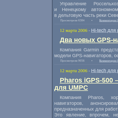
Управление Россельхо
и Ненецкому автономном
в дельтовую часть реки Сев
Просмотрели 6384
•
Комментарии 
Hi-tech для
12 марта 2006
-
Два новых GPS-на
Компания Garmin предст
модели GPS-навигаторов, о
Просмотрели 9056
•
Комментарии 
Hi-tech для
12 марта 2006
-
Pharos iGPS-500
для UMPC
Компания Pharos, хо
навигаторов, анонсиро
предназначенных для работы
Это явление, впрочем, н