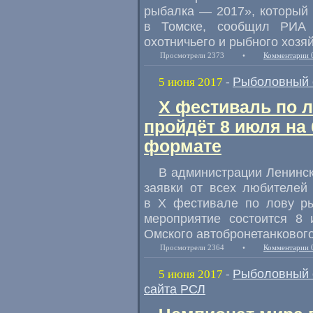
рыбалка — 2017», который 
в Томске
,
сообщил РИА 
охотничьего и рыбного хозя
Просмотрели 2373
•
Комментарии 
Рыболовный 
5 июня 2017
-
X фестиваль по 
пройдёт 8 июля на 
формате
В администрации Ленинск
заявки от всех любителей
в X фестивале по лову р
мероприятие состоится 8 
Омского автобронетанкового
Просмотрели 2364
•
Комментарии 
Рыболовный 
5 июня 2017
-
сайта РСЛ