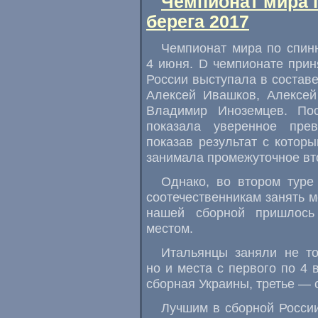
Чемпионат мира 
берега 2017
Чемпионат мира по спин
4 июня. D чемпионате прин
России выступала в состав
Алексей Ивашков
,
Алексе
Владимир Иноземцев. Пос
показала уверенное пре
показав результат с котор
занимала промежуточное вт
Однако
,
во втором туре
соотечественникам занять м
нашей сборной пришлось
местом.
Итальянцы заняли не то
но и места с первого по 4 
сборная Украины
,
третье — 
Лучшим в сборной Росси