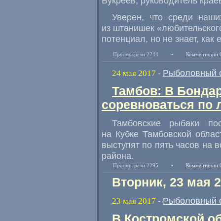
Букреев
,
руководитель крае
Уверен
,
что среди наши
из штанишек
«
любительског
потенциал
,
но не знает
,
как 
Просмотрели 2244
•
Комментарии 
Рыболовный 
24 мая 2017
-
Тамбов: В Бонда
соревноваться по 
Тамбовские рыбаки по
на Кубке Тамбовской облас
выступят по пять часов на
района.
Просмотрели 2295
•
Комментарии 
Вторник, 23 мая 
Рыболовный 
23 мая 2017
-
В Костромской о