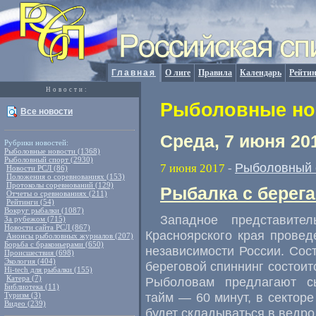
Главная
О лиге
Правила
Календарь
Рейтин
Новости:
Рыболовные нов
Все новости
Среда, 7 июня 20
Рубрики новостей:
Рыболовные новости (1368)
Рыболовный спорт (2930)
Рыболовный 
7 июня 2017
-
Новости РСЛ (86)
Положения о соревнованиях (153)
Протоколы соревнований (129)
Рыбалка с берега
Отчеты о сревнованиях (211)
Рейтинги (54)
Вокруг рыбалки (1087)
Западное представите
За рубежом (715)
Новости сайта РСЛ (867)
Красноярского края провед
Анонсы рыболовных журналов (207)
Борьба с браконьерами (650)
независимости России. Со
Происшествия (698)
Экология (404)
береговой спиннинг состоит
Hi-tech для рыбалки (155)
Катера (7)
Рыболовам предлагают с
Библиотека (11)
тайм — 60 минут
,
в секторе
Туризм (3)
Видео (239)
будет складываться в ведро