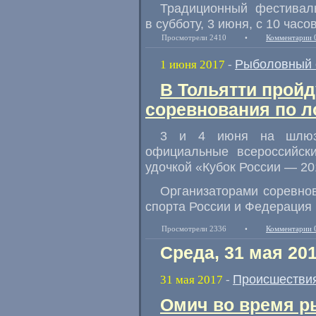
Традиционный фестивал
в субботу
,
3 июня
,
с 10 часо
Просмотрели 2410
•
Комментарии 
Рыболовный 
1 июня 2017
-
В Тольятти пройд
соревнования по л
3 и 4 июня на шлюзо
официальные всероссийск
удочкой
«
Кубок России — 20
Организаторами соревно
спорта России и Федерация
Просмотрели 2336
•
Комментарии 
Среда, 31 мая 20
Происшестви
31 мая 2017
-
Омич во время р