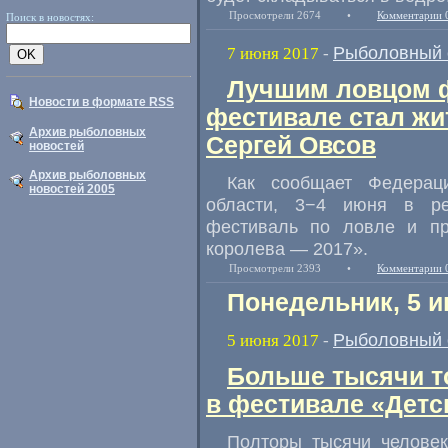
Просмотрели 2674
•
Комментарии 
Поиск в новостях:
Рыболовный 
7 июня 2017
-
Лучшим ловцом 
Новости в формате RSS
фестивале стал жи
Архив рыболовных
Сергей Овсов
новостей
Архив рыболовных
Как сообщает Федерац
новостей 2005
области
,
3−4 июня в ре
фестиваль по ловле и пр
королева — 2017».
Просмотрели 2393
•
Комментарии 
Понедельник, 5 и
Рыболовный 
5 июня 2017
-
Больше тысячи т
в фестивале «Детс
Полторы тысячи человек