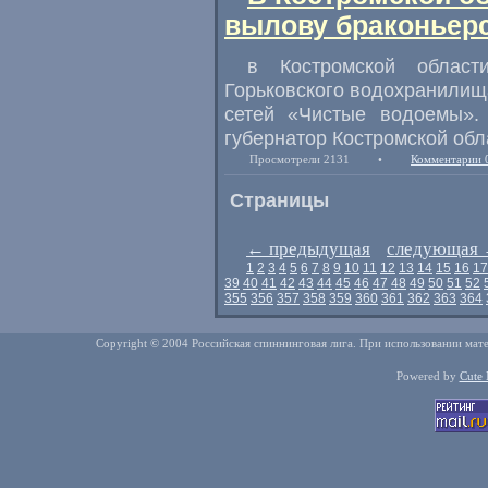
вылову браконьерс
в Костромской област
Горьковского водохранилищ
сетей
«
Чистые водоемы». 
губернатор Костромской обл
Просмотрели 2131
•
Комментарии 
Страницы
←
предыдущая
следующая
1
2
3
4
5
6
7
8
9
10
11
12
13
14
15
16
17
39
40
41
42
43
44
45
46
47
48
49
50
51
52
355
356
357
358
359
360
361
362
363
364
Copyright © 2004 Российская спиннинговая лига. При использовании мате
Powered by
Cute