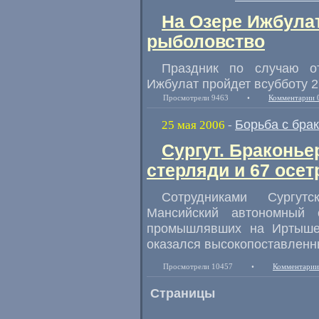
На Озере Ижбулат
рыболовство
Праздник по случаю о
Ижбулат пройдет всубботу 2
Просмотрели 9463
•
Комментарии 
Борьба с бра
25 мая 2006
-
Сургут. Браконье
стерляди и 67 осет
Сотрудниками Сургут
Мансийский автономный о
промышлявших на Иртыше
оказался высокопоставленн
Просмотрели 10457
•
Комментарии
Страницы