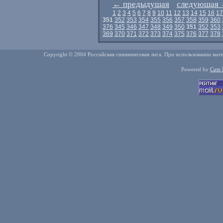
←
предыдущая
следующая
1
2
3
4
5
6
7
8
9
10
11
12
13
14
15
16
17
351
352
353
354
355
356
357
358
359
360
376
345
346
347
348
349
350
351
352
353
369
370
371
372
373
374
375
376
377
378
Copyright © 2004 Российская спиннинговая лига. При использовании мате
Powered by
Cute