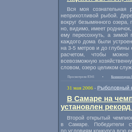
Вся моя сознательная 
неприхотливой рыбой. Дере
вокруг безымянного озера, 
но, видимо, имеет родничок
ему пересохнуть, а зимой 
каждого дома были устрое
на 3-5 метров и до глубины 
расчетом, чтобы можно
всевозможную хозяйственну
словом, озеро целиком слу
Просмотрели 8341
•
Комментарии 
Рыболовный 
31 мая 2006
-
В Самаре на чем
установлен рекорд 
Второй открытый чемпио
в Самаре. Победители с
по условиям конкурса всю е