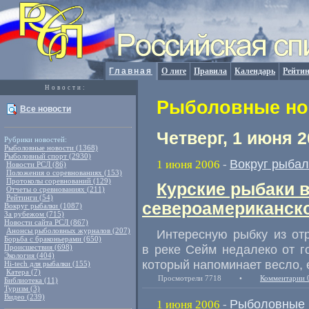
Главная
О лиге
Правила
Календарь
Рейтин
Новости:
Рыболовные нов
Все новости
Четверг, 1 июня 2
Рубрики новостей:
Рыболовные новости (1368)
Рыболовный спорт (2930)
Вокруг рыбал
1 июня 2006
-
Новости РСЛ (86)
Положения о соревнованиях (153)
Протоколы соревнований (129)
Курские рыбаки 
Отчеты о сревнованиях (211)
Рейтинги (54)
североамериканско
Вокруг рыбалки (1087)
За рубежом (715)
Новости сайта РСЛ (867)
Анонсы рыболовных журналов (207)
Интересную рыбку из от
Борьба с браконьерами (650)
в реке Сейм недалеко от го
Происшествия (698)
Экология (404)
который напоминает весло,
Hi-tech для рыбалки (155)
Катера (7)
Просмотрели 7718
•
Комментарии 
Библиотека (11)
Туризм (3)
Видео (239)
Рыболовные 
1 июня 2006
-