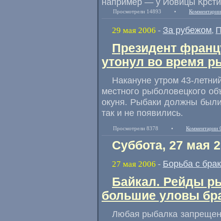
например — у Йовицы Крсти
Просмотрели 14893
•
Комментарии
За рубежом
П
29 мая 2006
-
,
Президент францу
утонул во время р
Накануне утром 43-летни
местного рыболовецкого об
окуня. Рыбаки должны были 
так и не появились.
Просмотрели 8378
•
Комментарии 
Суббота, 27 мая 
Борьба с бра
27 мая 2006
-
Байкал. Рейды р
большие уловы бра
Любая рыбалка запрещена