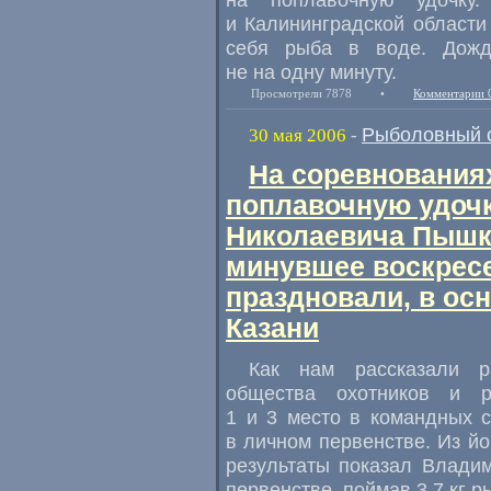
и Калининградской области 
себя рыба в воде. Дожд
не на одну минуту.
Просмотрели 7878
•
Комментарии 
Рыболовный 
30 мая 2006
-
На соревнования
поплавочную удоч
Николаевича Пышк
минувшее воскресе
праздновали, в ос
Казани
Как нам рассказали ра
общества охотников и р
1 и 3 место в командных с
в личном первенстве. Из й
результаты показал Влади
первенстве, поймав 3,7 кг р