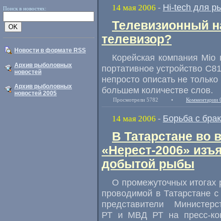
Hi-tech для р
14 мая 2006
-
Поиск в новостях:
Телевизионный н
телевизор?
Новости в формате RSS
Корейская компания Mio
Архив рыболовных
портативное устройство C81
новостей
непросто описать не только 
Архив рыболовных
большем количестве слов.
новостей 2005
Просмотрели 5782
•
Комментарии 
Борьба с бра
14 мая 2006
-
В Татарстане во 
«Нерест-2006» изъ
добытой рыбы
О промежуточных итогах 
проводимой в Татарстане с
представители Министер
РТ и МВД РТ на пресс-ко