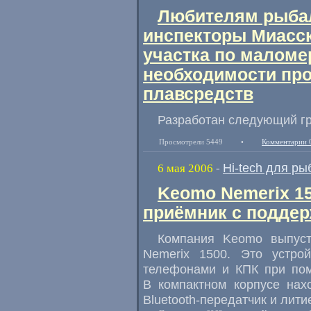
Любителям рыбал
инспекторы Миасск
участка по малом
необходимости про
плавсредств
Разработан следующий гр
Просмотрели 5449
•
Комментарии 
Hi-tech для ры
6 мая 2006
-
Keomo Nemerix 1
приёмник с поддер
Компания Keomo выпуст
Nemerix 1500. Это устро
телефонами и КПК при пом
В компактном корпусе нах
Bluetooth-передатчик и лит