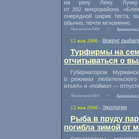
на реку Лену. Лунку
от 202 микрорайона. «Бли
очередной шарик теста, з
обычно, почти мгновенно.
Просмотрели 6400
•
Комментарии 
Вокруг рыбал
12 мая 2006
-
Турфирмы на сем
отчитываться о вы
Губернатором Мурманс
о режимах любительског
изъял» и «поймал — отпуст
Просмотрели 5633
•
Комментарии 
Экология
12 мая 2006
-
Рыба в пруду па
погибла зимой от м
Специалисты департа