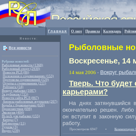
Главная
О лиге
Правила
Календарь
Рейтин
Новости:
Рыболовные нов
Все новости
Воскресенье, 14 
Рубрики новостей:
Рыболовные новости (1368)
Рыболовный спорт (2930)
Вокруг рыбал
14 мая 2006
-
Новости РСЛ (86)
Положения о соревнованиях (153)
Протоколы соревнований (129)
Тверь. Что будет
Отчеты о сревнованиях (211)
Рейтинги (54)
карьерами?
Вокруг рыбалки (1087)
За рубежом (715)
Новости сайта РСЛ (867)
Анонсы рыболовных журналов (207)
На днях затянувшийся 
Борьба с браконьерами (650)
окончательно решен. Либо
Происшествия (698)
Экология (404)
он вступит в законную сил
Hi-tech для рыбалки (155)
Катера (7)
работу.
Библиотека (11)
Туризм (3)
Просмотрели 6947
•
Комментарии 
Видео (239)