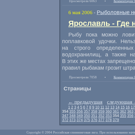
Просмотрели 6063
•
Комментарии 
Рыболовные н
6 мая 2006
-
Ярославль - Где 
Рыбу пока можно лови
поплавковой удочки. Нел
на строго определенных
водохранилищ, а также н
В этих же местах запрещено
правил рыбакам грозит штра
Просмотрели 7058
•
Комментарии 
Страницы
←
предыдущая
следующая
1
2
3
4
5
6
7
8
9
10
11
12
13
14
15
16
17
354
355
356
357
358
359
360
361
362
363
347
348
349
350
351
352
353
354
355
356
372
373
374
375
376
377
378
379
Copyright © 2004 Российская спиннинговая лига. При использовании мате