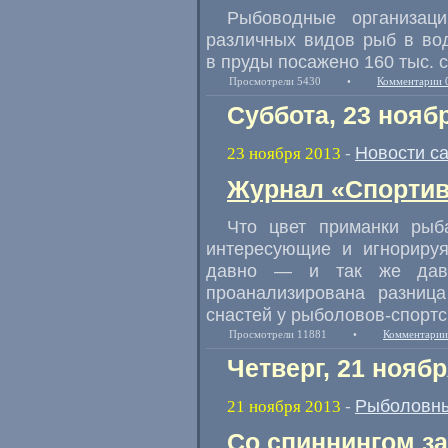
Рыбоводные организац
различных видов рыб в во
в пруды посажено 160 тыс. с
Просмотрели 5430
•
Комментарии 
Суббота, 23 нояб
Новости с
23 ноября 2013
-
Журнал «Спортив
Что цвет приманки рыб
интересующие и игнориру
давно — и так же давно
проанализирована разниц
снастей у
рыболовов-спорт
Просмотрели 11881
•
Комментарии
Четверг, 21 ноябр
Рыболовны
21 ноября 2013
-
Со спиннингом за