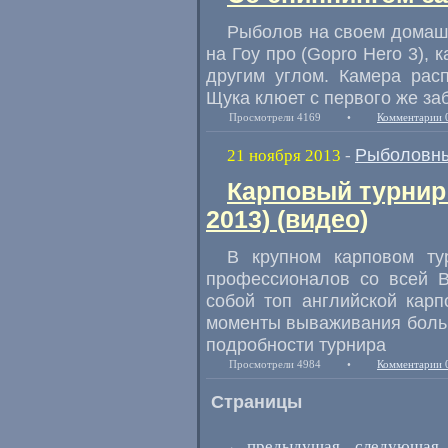
Рыболов на своем домашн
на Гоу про (Gopro Hero 3), 
другим углом. Камера рас
Щука клюет с первого же за
Просмотрели 4169
•
Комментарии 
Рыболовны
21 ноября 2013
-
Карповый турнир
2013) (видео)
В крупном карповом ту
профессионалов со всей В
собой топ английской кар
моменты вываживания больш
подробности турнира
Просмотрели 4984
•
Комментарии 
Страницы
←
предыдущая
следующая