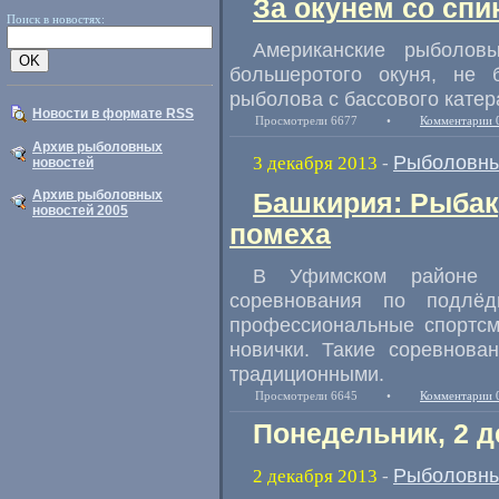
За окунем со спи
Поиск в новостях:
Американские рыболов
большеротого окуня, не 
рыболова с бассового катера
Новости в формате RSS
Просмотрели 6677
•
Комментарии 
Архив рыболовных
Рыболовны
3 декабря 2013
-
новостей
Архив рыболовных
Башкирия: Рыбаку
новостей 2005
помеха
В Уфимском районе н
соревнования по подлёд
профессиональные спортсм
новички. Такие соревнова
традиционными.
Просмотрели 6645
•
Комментарии 
Понедельник, 2 д
Рыболовны
2 декабря 2013
-