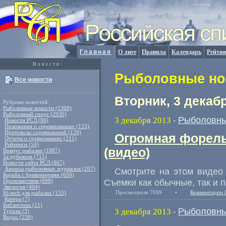
Главная
О лиге
Правила
Календарь
Рейтин
Новости:
Рыболовные нов
Все новости
Вторник, 3 декаб
Рубрики новостей:
Рыболовные новости (1368)
Рыболовный спорт (2930)
Рыболовны
3 декабря 2013
-
Новости РСЛ (86)
Положения о соревнованиях (153)
Протоколы соревнований (129)
Огромная форель
Отчеты о сревнованиях (211)
Рейтинги (54)
(видео)
Вокруг рыбалки (1087)
За рубежом (715)
Новости сайта РСЛ (867)
Анонсы рыболовных журналов (207)
Смотрите на этом видео
Борьба с браконьерами (650)
Съемки как обычные, так и 
Происшествия (698)
Экология (404)
Просмотрели 7099
•
Комментарии 
Hi-tech для рыбалки (155)
Катера (7)
Библиотека (11)
Рыболовны
3 декабря 2013
-
Туризм (3)
Видео (239)