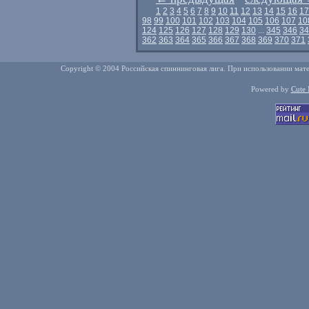
1
2
3
4
5
6
7
8
9
10
11
12
13
14
15
16
17
98
99
100
101
102
103
104
105
106
107
10
124
125
126
127
128
129
130
...
345
346
34
362
363
364
365
366
367
368
369
370
371
Copyright © 2004 Российская спиннинговая лига. При использовании мате
Powered by
Cute