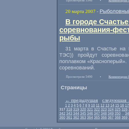
Просмотрели 5548
•
Комментарии 
Рыболовный
20 марта 2007
-
В городе Счастье
соревнования-фес
рыбы
31 марта в Счастье на 
ТЭС)) пройдут соревнов
поплавком «Красноперый». 
соревнований.
Просмотрели 5490
•
Комментарии 
Страницы
←
предыдущая
следующая
1
2
3
4
5
6
7
8
9
10
11
12
13
14
15
16
17
317
318
319
320
321
322
323
324
325
326
342
343
344
345
346
347
348
349
350
...
34
360
361
362
363
364
365
366
367
368
369