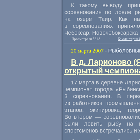
К такому выводу приш
соревнования по ловле р
на озере Таир. Как нам
в соревнованиях принял
Чебоксар, Новочебоксарска 
Просмотрели 5648
•
Комментарии 
Рыболовный
20 марта 2007
-
В д. Ларионово (
открытый чемпион
17 марта в деревне Лари
чемпионат города «Рыбинс
3 соревнования. В перв
из работников промышленно
этапов: экипировка, тео
Во втором — соревновалис
были ловить рыбу на м
спортсменов встречались и