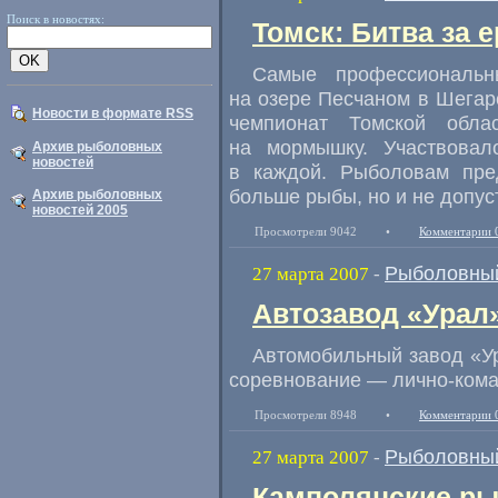
Поиск в новостях:
Томск: Битва за 
Самые профессиональ
на озере Песчаном в Шегар
Новости в формате RSS
чемпионат Томской обл
на мормышку. Участвова
Архив рыболовных
новостей
в каждой. Рыболовам пре
больше рыбы, но и не допус
Архив рыболовных
новостей 2005
Просмотрели 9042
•
Комментарии 
Рыболовный
27 марта 2007
-
Автозавод «Урал
Автомобильный завод «Ур
соревнование — лично-кома
Просмотрели 8948
•
Комментарии 
Рыболовный
27 марта 2007
-
Камполянские ры