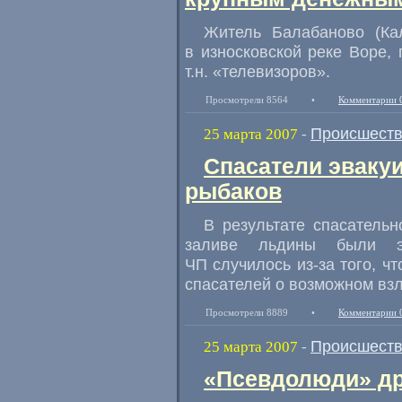
Житель Балабаново (Ка
в износковской реке Воре, 
т.н. «телевизоров».
Просмотрели 8564
•
Комментарии 
Происшест
25 марта 2007
-
Спасатели эваку
рыбаков
В результате спасатель
заливе льдины были эв
ЧП случилось из-за того, 
спасателей о возможном взл
Просмотрели 8889
•
Комментарии 
Происшест
25 марта 2007
-
«Псевдолюди» др