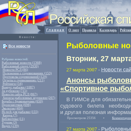
Главная
О лиге
Правила
Календарь
Рейтин
Новости:
Рыболовные нов
Все новости
Вторник, 27 март
Рубрики новостей:
Рыболовные новости (1368)
Рыболовный спорт (2930)
Новости са
27 марта 2007
-
Новости РСЛ (86)
Положения о соревнованиях (153)
Протоколы соревнований (129)
Анонсы рыболовн
Отчеты о сревнованиях (211)
Рейтинги (54)
«Спортивное рыбол
Вокруг рыбалки (1087)
За рубежом (715)
Новости сайта РСЛ (867)
Анонсы рыболовных журналов (207)
В ГИМСе для обязательно
Борьба с браконьерами (650)
судового билета необход
Происшествия (698)
Экология (404)
и другая полезная информац
Hi-tech для рыбалки (155)
Катера (7)
Просмотрели 25356
•
Комментарии
Библиотека (11)
Туризм (3)
Видео (239)
Рыболовный
27 марта 2007
-