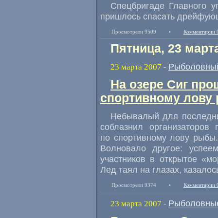
Спецбригаде Главного у
пришлось спасать дрейфующ
Просмотрели 9509
•
Комментарии 
Пятница, 23 март
Рыболовный
23 марта 2007
-
На озере Сиг про
спортивному лову
Небывалый для последни
соблазнил организаторов 
по спортивному лову рыбы. 
Волновало другое: успее
участников в открытое «м
Лед таял на глазах, казалос
Просмотрели 9374
•
Комментарии 
Рыболовные
23 марта 2007
-