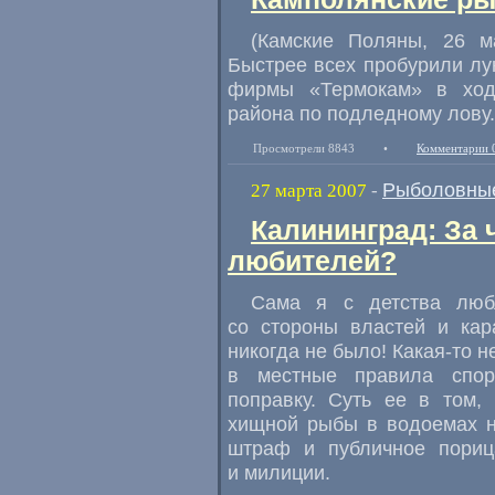
(Камские Поляны, 26 ма
Быстрее всех пробурили лу
фирмы «Термокам» в ходе
района по подледному лову.
Просмотрели 8843
•
Комментарии 
Рыболовные
27 марта 2007
-
Калининград: За 
любителей?
Сама я с детства люб
со стороны властей и кар
никогда не было! Какая-то 
в местные правила спор
поправку. Суть ее в том,
хищной рыбы в водоемах н
штраф и публичное порица
и милиции.