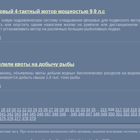
новый 4-тактный мотор мощностью 9,9 л.с
т новую гидравлическую систему откидывания (впервые для подвесного мотора
ть или опустить одним нажатием кнопки на румпеле или дистанционном
яет устанавливать мотор на различных больших рыболовных лодках.
0
елили квоты на добычу рыбы
аконец, объявлены квоты добычи водных биологических ресурсов на водоем
анируется добыть свыше 1,4 тыс. тонн рыбы
0
18
19
20
21
22
23
24
25
26
27
28
29
30
31
32
33
34
35
...
315
316
317
318
319
3
341
342
343
344
345
346
347
348
349
...
345
346
347
348
349
350
351
352
353
375
376
377
378
379
нговая лига. При использовании материалов сайта активная, видимая поисковым системам, 