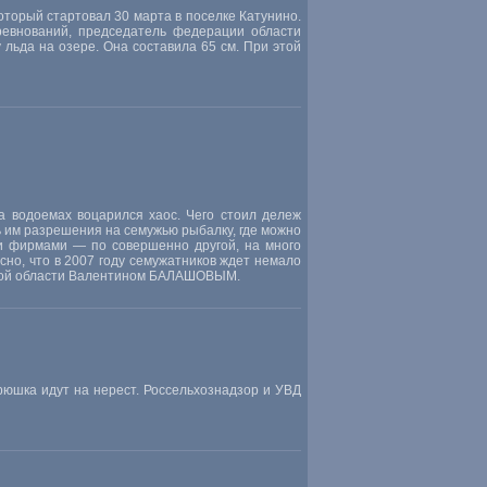
оторый стартовал 30 марта в поселке Катунино.
евнований, председатель федерации области
ьда на озере. Она составила 65 см. При этой
а водоемах воцарился хаос. Чего стоил дележ
 им разрешения на семужью рыбалку, где можно
ми фирмами — по совершенно другой, на много
но, что в 2007 году семужатников ждет немало
нской области Валентином БАЛАШОВЫМ.
рюшка идут на нерест. Россельхознадзор и УВД