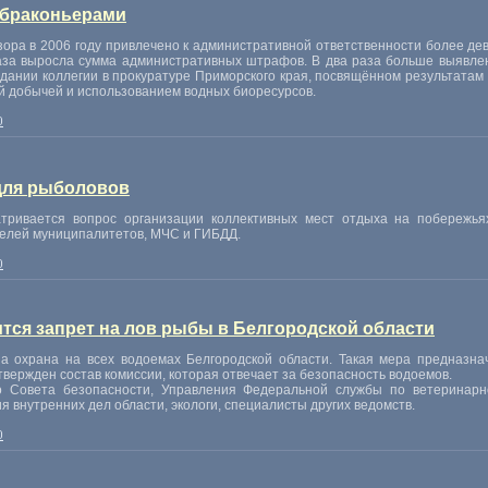
 браконьерами
ра в 2006 году привлечено к административной ответственности более де
раза выросла сумма административных штрафов. В два раза больше выявл
едании коллегии в прокуратуре Приморского края, посвящённом результата
й добычей и использованием водных биоресурсов.
0
для рыболовов
атривается вопрос организации коллективных мест отдыха на побережья
телей муниципалитетов, МЧС и ГИБДД.
0
ится запрет на лов рыбы в Белгородской области
а охрана на всех водоемах Белгородской области. Такая мера предназна
вержден состав комиссии, которая отвечает за безопасность водоемов.
о Совета безопасности, Управления Федеральной службы по ветеринарн
 внутренних дел области, экологи, специалисты других ведомств.
0