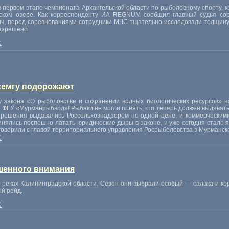
 первом этапе чемпионата Архангельской области по рыболовному спорту, к
ском озере. Как корреспонденту ИА REGNUM сообщил главный судья сор
ч, перед соревнованиями сотрудники МЧС тщательно исследовали толщину л
азрешено.
0
семгу подорожают
у закона «О рыболовстве и сохранении водных биологических ресурсов» н
ФГУ «Мурманрыбвод»! Рыбаки не могли понять, кто теперь должен выдавать
азрешения выдавались Россельхознадзором по одной цене, и коммерчески
ялись поспешно латать юридические дыры в законе, и уже сегодня стало яс
оговорили с главой территориального управления Росрыболовства в Мурма
0
шенного внимания
и реках Калининградской области. Cезон они выбрали особый — салака и ко
й рейд.
0