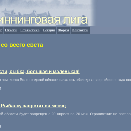
г
Отчеты
Статистика
Секция
Форум
Контакты
со всего света
сти, рыбка, большая и маленькая!
комплекса Волгоградской области началось обследование рыбного стада пос
0
 Рыбалку запретят на месяц
ой области будет запрещен с 20 апреля по 20 мая. Ограничение не расп
0