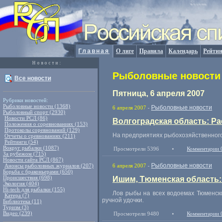
Главная
О лиге
Правила
Календарь
Рейтин
Новости:
Рыболовные новости 
Все новости
Пятница, 6 апреля 2007
Рубрики новостей:
Рыболовные новости (1368)
Рыболовные новости
6 апреля 2007
-
Рыболовный спорт (2930)
Новости РСЛ (86)
Волгоградская область: Ра
Положения о соревнованиях (153)
Протоколы соревнований (129)
На предприятиях рыбохозяйственного 
Отчеты о сревнованиях (211)
Рейтинги (54)
Вокруг рыбалки (1087)
Просмотрели 5396
•
Комментарии 
За рубежом (715)
Новости сайта РСЛ (867)
Рыболовные новости
Анонсы рыболовных журналов (207)
6 апреля 2007
-
Борьба с браконьерами (650)
Происшествия (698)
Ишим, Тюменская область:
Экология (404)
Hi-tech для рыбалки (155)
Лов рыбы на всех водоемах Тюменск
Катера (7)
ручной удочки.
Библиотека (11)
Туризм (3)
Видео (239)
Просмотрели 9480
•
Комментарии 