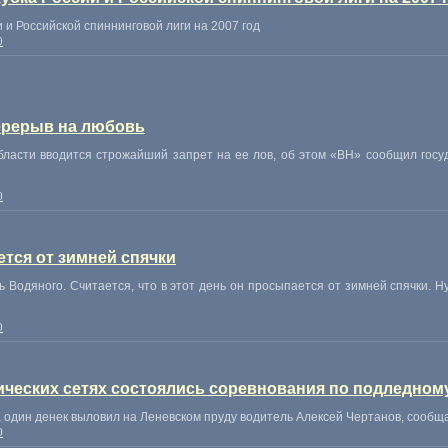
 и Российской спиннинговой лиги на 2007 год
0
ерерыв на любовь
бласти вводится строжайший запрет на ее лов, об этом «ВН» сообщил гос
0
тся от зимней спячки
 Водяного. Считается, что в этот день он просыпается от зимней спячки. Ну
0
ических сетях состоялись соревнования по подледном
а один денек выловил на Леневском пруду водитель Алексей Чертанов, сооб
0