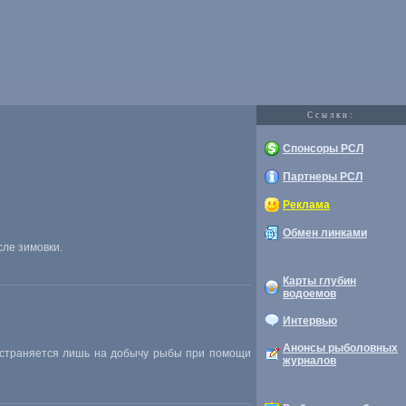
Cсылки:
Спонсоры РСЛ
Партнеры РСЛ
Реклама
Обмен линками
ле зимовки.
Карты глубин
водоемов
Интервью
Анонсы рыболовных
ространяется лишь на добычу рыбы при помощи
журналов