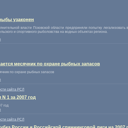
рыбы узаконен
лнительной власти Псковской области предприняли попытку легализовать 
льского и спортивного рыболовства на водных объектах региона.
0
нается месячник по охране рыбных запасов
ячник по охране рыбных запасов
0
сти сайта РСЛ
N 1 за 2007 год
7 год
0
сти сайта РСЛ
убка России и Российской спиннинговой лиги на 2007 