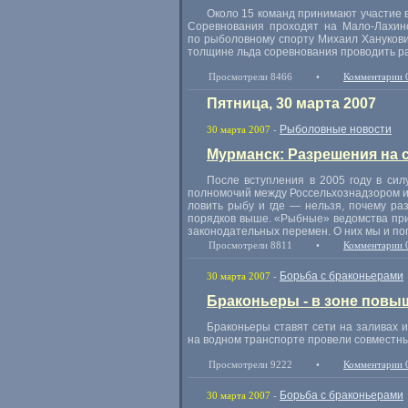
Около 15 команд принимают участие в
Соревнования проходят на Мало-Лахин
по рыболовному спорту Михаил Ханукови
толщине льда соревнования проводить р
Просмотрели 8466
•
Комментарии 
Пятница, 30 марта 2007
Рыболовные новости
30 марта 2007
-
Мурманск: Разрешения на 
После вступления в 2005 году в сил
полномочий между Россельхознадзором и 
ловить рыбу и где — нельзя, почему р
порядков выше. «Рыбные» ведомства прин
законодательных перемен. О них мы и п
Просмотрели 8811
•
Комментарии 
Борьба с браконьерами
30 марта 2007
-
Браконьеры - в зоне повы
Браконьеры ставят сети на заливах 
на водном транспорте провели совместны
Просмотрели 9222
•
Комментарии 
Борьба с браконьерами
30 марта 2007
-