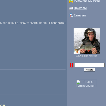
Рыболовные обои
Приколы
Галереи
вылов рыбы в любительских целях. Разработан
Случайная галерея
год