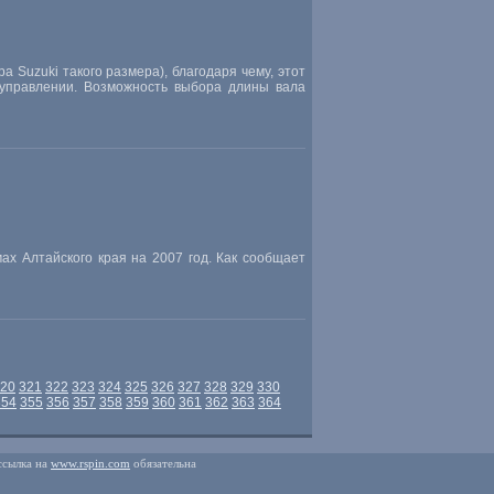
 Suzuki такого размера), благодаря чему, этот
 управлении. Возможность выбора длины вала
ах Алтайского края на 2007 год. Как сообщает
20
321
322
323
324
325
326
327
328
329
330
354
355
356
357
358
359
360
361
362
363
364
ссылка на
www.rspin.com
обязательна