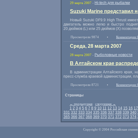
Hi-tech для рыбалки
29 марта 2007
-
Suzuki Marine представил 
Новый Suzuki DF9.9 High Thrust имее
двигатель можно легко и быстро подня
20 дюймов (L) или 25 дюймов (X) позвол
Просмотрели 9874
•
Комментарии 
Среда, 28 марта 2007
Рыболовные новости
28 марта 2007
-
В Алтайском крае распред
В администрации Алтайского края, н
пресс-служба краевой администрации, пл
Просмотрели 8721
•
Комментарии 
Страницы
←
предыдущая
следующая
→
1
2
3
4
5
6
7
8
9
10
11
12
13
14
15
16
17
331
332
333
334
335
336
337
338
339
340
365
366
367
368
369
370
371
372
373
374
Copyright © 2004 Российская спинни