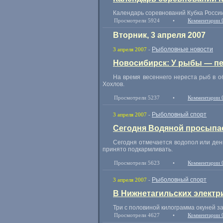
Календарь соревнований Кубка России
Просмотрели 5924
•
Комментарии 
Вторник, 3 апреля 2007
Рыболовные новости
3 апреля 2007
-
Новосибирск: У рыбы — п
На время весеннего нереста рыб в о
Хохлов.
Просмотрели 5237
•
Комментарии 
Рыболовный спорт
3 апреля 2007
-
Сегодня Водяной просыпае
Сегодня отмечается водопол или день
принято подкармливать.
Просмотрели 5623
•
Комментарии 
Рыболовный спорт
3 апреля 2007
-
В Нижнетагильских электр
Три с половиной килограмма окуней з
Просмотрели 4627
•
Комментарии 