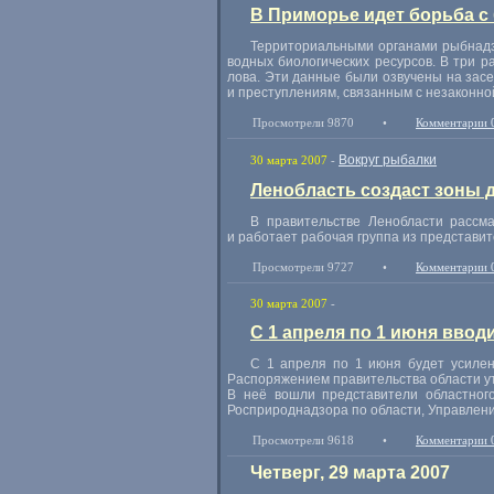
В Приморье идет борьба с
Территориальными органами рыбнадзо
водных биологических ресурсов. В три 
лова. Эти данные были озвучены на зас
и преступлениям, связанным с незаконно
Просмотрели 9870
•
Комментарии 
Вокруг рыбалки
30 марта 2007
-
Ленобласть создаст зоны 
В правительстве Ленобласти рассм
и работает рабочая группа из представи
Просмотрели 9727
•
Комментарии 
30 марта 2007
-
С 1 апреля по 1 июня ввод
С 1 апреля по 1 июня будет усилен
Распоряжением правительства области ут
В неё вошли представители областног
Росприроднадзора по области, Управления
Просмотрели 9618
•
Комментарии 
Четверг, 29 марта 2007