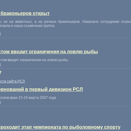
 браконьеров открыт
Но не на животных, а на речных браконьеров. Накануне сотрудники гос
искала и наша съемочная группа.
0
стом вводит ограничения на ловлю рыбы
стом вводит ограничения на ловлю рыбы.
0
7
сти сайта РСЛ
евнований в первый дивизион РСЛ
ском крае 23-25 марта 2007 года
0
проходит этап чемпионата по рыболовному спорту