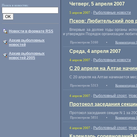
Четверг, 5 апреля 2007
Поиск в новостях:
Рыболовные новости
5 апреля 2007
-
Псков: Любительский лов 
Впервые за долгие годы органы испо
Новости в формате RSS
и утвержден Порядок организации любите
Архив рыболовных
Просмотрели 5160
•
Комментарии 
новостей
Среда, 4 апреля 2007
Архив рыболовных
новостей 2005
Рыболовные новости
4 апреля 2007
-
С 20 апреля на Алтае начи
С 20 апреля на Алтае начинается мес
Просмотрели 5313
•
Комментарии 
Рыболовный спорт
Ново
4 апреля 2007
-
,
Протокол заседания секции 
Протокол заседания секции N 1 за 200
Просмотрели 5851
•
Комментарии 
Рыболовный спорт
Ново
4 апреля 2007
-
,
Календарь соревнований К