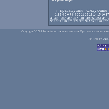
←
предыдущая
следующая
1
2
3
4
5
6
7
8
9
10
11
12
13
14
15
16
17
39
40
...
345
346
347
348
349
350
351
352
368
369
370
371
372
373
374
375
376
377
Copyright © 2004 Российская спиннинговая лига. При использовании мате
Powered by
Cute