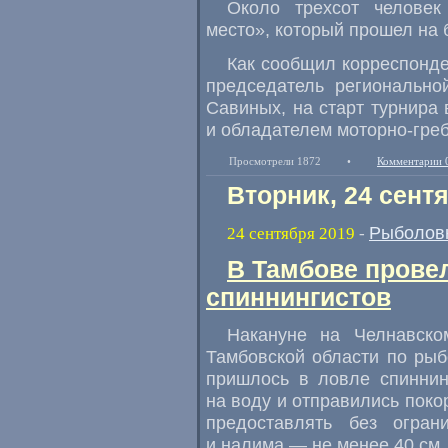
Около трехсот человек
место», который прошел на б
Как сообщил корреспонд
председатель регионально
Савиных
,
на старт турнира
и обладателем моторно-греб
Просмотрели 1872
•
Комментарии 
Вторник, 24 сент
Рыболов
24 сентября 2019
-
В Тамбове прове
спиннингистов
Накануне на Челнавско
Тамбовской области по рыб
пришлось в ловле спиннин
на воду и отправились поко
предоставлять без огран
и налима — не менее 40 см
,