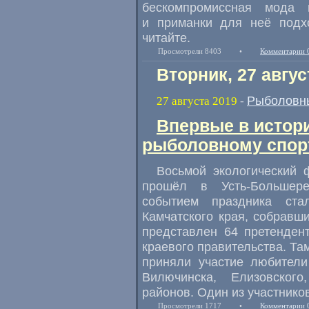
бескомпромиссная мода 
и приманки для неё подх
читайте.
Просмотрели 8403
•
Комментарии 
Вторник, 27 авгус
Рыболовн
27 августа 2019
-
Впервые в истори
рыболовному спор
Восьмой экологический 
прошёл в Усть-Большере
событием праздника ста
Камчатского края
,
собравши
представлен 64 претенден
краевого правительства. Та
приняли участие любители
Вилючинска
,
Елизовского
,
районов. Один из участнико
Просмотрели 1717
•
Комментарии 