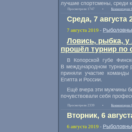
лучшие спортсмены
,
среди 
Просмотрели 1747
•
Комментарии 
Среда, 7 августа 
Рыболовны
7 августа 2019
-
Ловись, рыбка, у
прошёл турнир по 
В Копорской губе Финс
В международном турнире 
приняли участие команды 
Египта и России.
Ещё вчера эти мужчины 
почувствовали себя профес
Просмотрели 2339
•
Комментарии 
Вторник, 6 август
Рыболовны
6 августа 2019
-