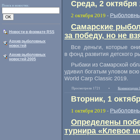
Среда, 2 октября
Поиск в новостях:
Рыболовны
2 октября 2019
-
Самарские рыбол
Новости в формате RSS
за победу, но не в
Архив рыболовных
новостей
Все деньги
,
которые они
в фонд развития детского р
Архив рыболовных
новостей 2005
Рыбаки из Самарской обл
удивил богатым уловом всю
World Carp Classic 2019.
Просмотрели 1721
•
Комментарии 
Вторник, 1 октяб
Рыболовны
1 октября 2019
-
Определены побе
турнира «Клевое м