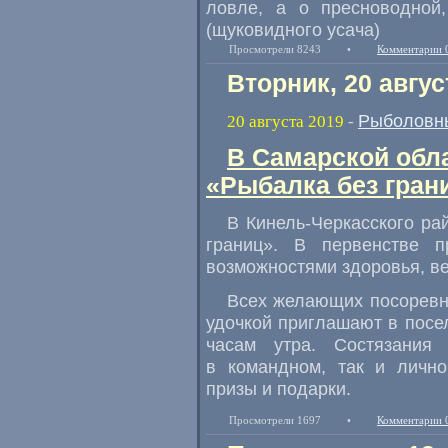
ловле, а о пресноводной,
(щуковидного усача)
Просмотрели 8243
•
Комментарии 
Вторник, 20 авгус
Рыболовн
20 августа 2019
-
В Самарской обл
«Рыбалка без гран
В Кинель-Черкасского ра
границ». В первенстве 
возможностями здоровья
,
в
Всех желающих посоревн
удочкой приглашают в посе
часам утра. Состязания
в командном
,
так и лично
призы и подарки.
Просмотрели 1697
•
Комментарии 