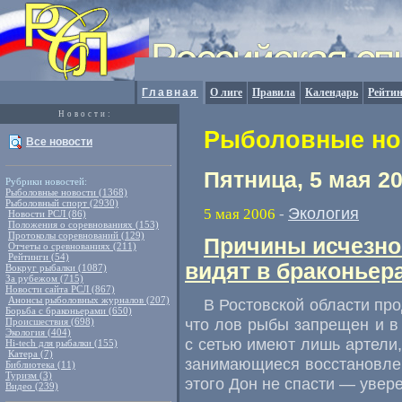
Главная
О лиге
Правила
Календарь
Рейтин
Новости:
Рыболовные нов
Все новости
Пятница, 5 мая 2
Рубрики новостей:
Рыболовные новости (1368)
Рыболовный спорт (2930)
Экология
5 мая 2006
-
Новости РСЛ (86)
Положения о соревнованиях (153)
Протоколы соревнований (129)
Причины исчезно
Отчеты о сревнованиях (211)
Рейтинги (54)
видят в браконьера
Вокруг рыбалки (1087)
За рубежом (715)
Новости сайта РСЛ (867)
Анонсы рыболовных журналов (207)
В Ростовской области про
Борьба с браконьерами (650)
что лов рыбы запрещен и в 
Происшествия (698)
Экология (404)
с сетью имеют лишь артели,
Hi-tech для рыбалки (155)
Катера (7)
занимающиеся восстановлен
Библиотека (11)
Туризм (3)
этого Дон не спасти — увер
Видео (239)