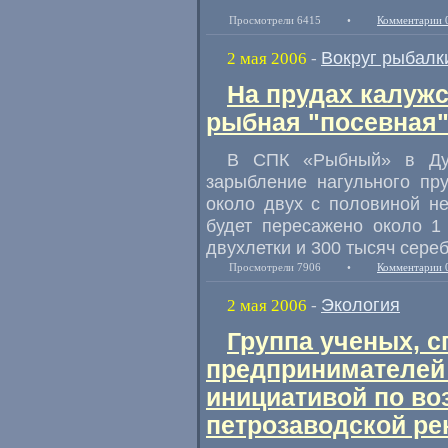
Просмотрели 6415
•
Комментарии 
Вокруг рыбалк
2 мая 2006
-
На прудах калуж
рыбная "посевная
В СПК «Рыбный» в Дум
зарыбление нагульного пр
около двух с половиной не
будет пересажено около 1
двухлетки и 300 тысяч сере
Просмотрели 7906
•
Комментарии 
Экология
2 мая 2006
-
Группа ученых, с
предпринимателей
инициативой по во
петрозаводской ре