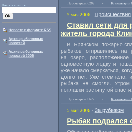
Просмотрели 6202
•
Комментарии 
Поиск в новостях:
Происшествия
5 мая 2006
-
Ставил сети для 
Новости в формате RSS
житель города Кл
Архив рыболовных
новостей
В Брянском пожарно-спа
рыбаков отправились на 
Архив рыболовных
новостей 2005
на озеро, расположенное
одноместную лодку и пошел
уже начало смеркаться, когд
долго нет. Уже стемнело, 
рыбака не смогли. Утром
поплавки растянутой снасти
Просмотрели 6622
•
Комментарии 
За рубежом
5 мая 2006
-
Рыбак подрался 
Обычная рыбалка на озе