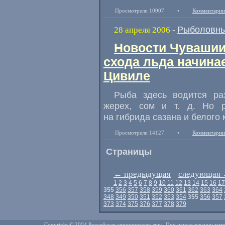
Просмотрели 10907
•
Комментарии
Рыболовны
28 апреля 2006
-
Новости Чувашии
схода льда начина
Цивиле
Рыба здесь водится раз
жерех, сом и т. д. Но 
на гибрида сазана и белого
Просмотрели 14127
•
Комментарии
Страницы
←
предыдущая
следующая
1
2
3
4
5
6
7
8
9
10
11
12
13
14
15
16
17
355
356
357
358
359
360
361
362
363
364
348
349
350
351
352
353
354
355
356
357
373
374
375
376
377
378
379
Copyright © 2004 Российская спиннинговая лига. При использовании мате