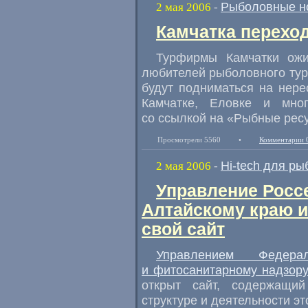
Рыболовные н
2 мая 2006
-
Камчатка перехо
Турфирмы Камчатки ож
любителей рыболовного тур
будут подниматься на нере
Камчатке, Еловке и мно
со ссылкой на «Рыбные рес
Просмотрели 5560
•
Комментарии 
Hi-tech для ры
2 мая 2006
-
Управление Росс
Алтайскому краю и
свой сайт
Управлением Федер
и фитосанитарному надзору
открыт сайт, содержащи
структуре и деятельности эт