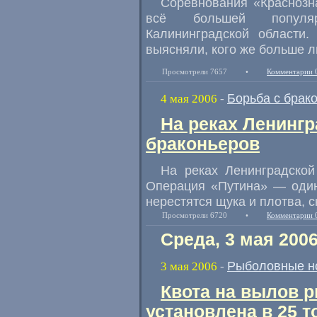
Соревнования «Краснозн
всё большей популяр
Калининградской области
выясняли, кого же больше л
Просмотрели 7657
•
Комментарии 
Борьба с брак
4 мая 2006
-
На реках Ленингр
браконьеров
На реках Ленинградской
Операция «Путина» — один
нерестятся щука и плотва, с
Просмотрели 6720
•
Комментарии 
Среда, 3 мая 200
Рыболовные н
3 мая 2006
-
Квота на вылов 
установлена в 25 т