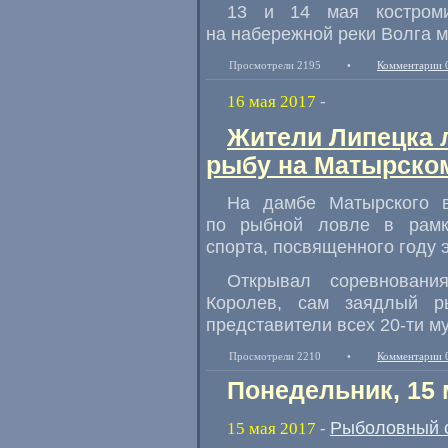
13 и 14 мая костроми
на набережной реки Волга м
Просмотрели 2195
•
Комментарии 
16 мая 2017
-
Жители Липецка л
рыбу на Матырско
На дамбе Матырского в
по рыбной ловле в рамк
спорта
,
посвященного году э
Открывал соревновани
Королев
,
сам заядлый р
представители всех 20-ти м
Просмотрели 2210
•
Комментарии 
Понедельник, 15 
Рыболовный 
15 мая 2017
-