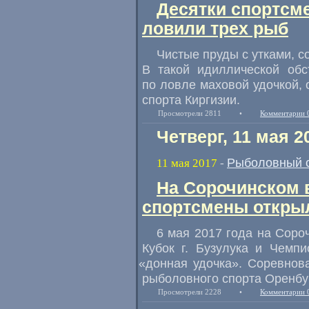
Десятки спортсме
ловили трех рыб
Чистые пруды с утками
,
с
В такой идиллической обс
по ловле маховой удочкой
,
спорта Киргизии.
Просмотрели 2811
•
Комментарии 
Четверг, 11 мая 2
Рыболовный 
11 мая 2017
-
На Сорочинском
спортсмены открыл
6 мая 2017 года на Сор
Кубок г. Бузулука и Чемп
«
донная удочка». Соревно
рыболовного спорта Оренбур
Просмотрели 2228
•
Комментарии 