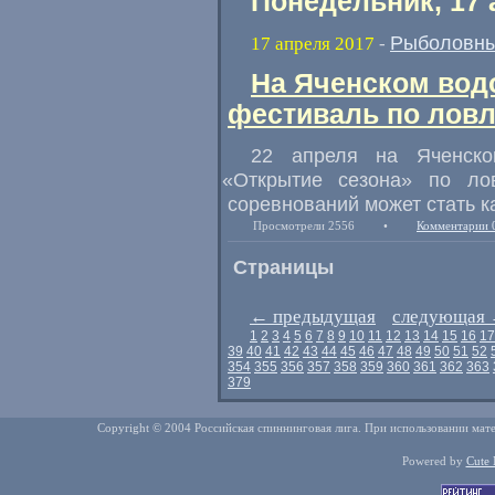
Понедельник, 17 
Рыболовны
17 апреля 2017
-
На Яченском вод
фестиваль по лов
22 апреля на Яченско
«
Открытие сезона» по ло
соревнований может стать 
Просмотрели 2556
•
Комментарии 
Страницы
←
предыдущая
следующая
1
2
3
4
5
6
7
8
9
10
11
12
13
14
15
16
17
39
40
41
42
43
44
45
46
47
48
49
50
51
52
354
355
356
357
358
359
360
361
362
363
379
Copyright © 2004 Российская спиннинговая лига. При использовании мате
Powered by
Cute