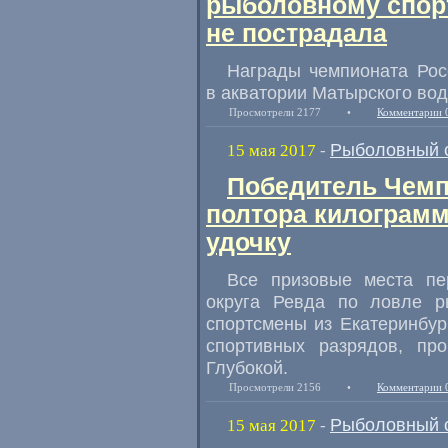
рыболовному спорт
не пострадала
Награды чемпионата Рос
в акватории Матырского во
Просмотрели 2177
•
Комментарии 
Рыболовный 
15 мая 2017
-
Победитель Чемп
полтора килограм
удочку
Все призовые места пер
округа Ревда по ловле р
спортсмены из Екатеринбур
спортивных разрядов
,
пр
Глубокой.
Просмотрели 2156
•
Комментарии 
Рыболовный 
15 мая 2017
-