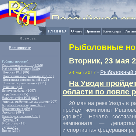
Главная
О лиге
Правила
Календарь
Рейтин
Новости:
Рыболовные нов
Все новости
Вторник, 23 мая 
Рубрики новостей:
Рыболовные новости (1368)
Рыболовный спорт (2930)
Рыболовный 
23 мая 2017
-
Новости РСЛ (86)
Положения о соревнованиях (153)
Протоколы соревнований (129)
На Уводи пройде
Отчеты о сревнованиях (211)
Рейтинги (54)
области по ловле 
Вокруг рыбалки (1087)
За рубежом (715)
Новости сайта РСЛ (867)
Анонсы рыболовных журналов (207)
20 мая на реке Уводь в 
Борьба с браконьерами (650)
пройдет чемпионат Иванов
Происшествия (698)
Экология (404)
удочкой. Начало состяза
Hi-tech для рыбалки (155)
Катера (7)
чемпионата — департам
Библиотека (11)
Туризм (3)
и спортивная федерация ры
Видео (239)