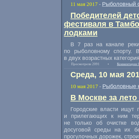
Рыболовный 
11 мая 2017
-
Победителей дет
фестиваля в Тамб
лодками
В 7 раз на канале рек
по рыболовному спорту. 
в двух возрастных категориях
Просмотрели 2091
•
Комментарии 
Среда, 10 мая 20
Рыболовные 
10 мая 2017
-
В Москве за лето
Городские власти ищут 
и прилегающих к ним тер
не только об очистке во
досуговой среды на их б
прогулочных дорожек
,
строи