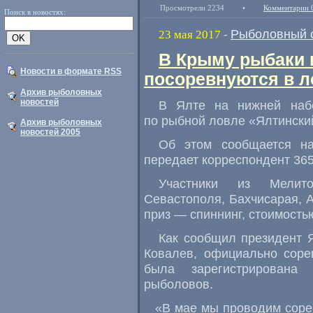
Просмотрели 2234
•
Комментарии 
Поиск в новостях:
Рыболовный 
23 мая 2017
-
В Крыму рыбаки 
Новости в формате RSS
посоревнуются в л
Архив рыболовных
новостей
В Ялте на нижней наб
по рыбной ловле
«
Ялтински
Архив рыболовных
новостей 2005
Об этом сообщается на
передает корреспондент 365
Участники из Мелито
Севастополя
,
Бахчисарая
,
приз — спиннинг
,
стоимостью
Как сообщил президент 
Ковалев
,
официально соре
была зарегистрирована 
рыболовов.
«
В мае мы проводим соре