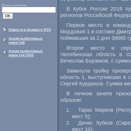
Поиск в новостях:
В Кубок России 2019 пр
регионов Российской Федер
Первое место в команд
Новости в формате RSS
Мордовия 1 в составе Дмит
поймавшая за 2 дня 38665 г
Архив рыболовных
новостей
Второе место и сер
Архив рыболовных
Челябинская область в с
новостей 2005
Вячеслав Борзиков
,
с суммо
Замкнула тройку призер
область 1
,
выступившая в с
Сергей Курдюков. Сумма мес
В личном зачете приз
образом:
Тарас Марков
(
Респ
мест 5);
Денис Зубков
(
Сара
мест 10);