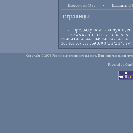
Просмотрели 1695
•
Комментарии 
Страницы
←
предыдущая
следующая
1
2
3
4
5
6
7
8
9
10
11
12
13
14
15
16
17
39
40
41
42
43
44
...
345
346
347
348
349
3
365
366
367
368
369
370
371
372
373
374
Copyright © 2004 Российская спиннинговая лига. При использовании мате
Powered by
Cute