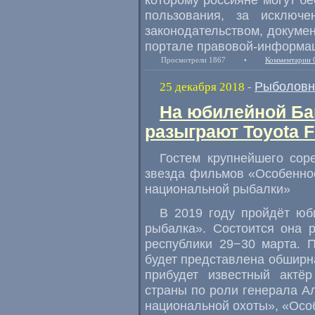
пользования
,
за исключе
законодательством
,
докумен
портале правовой-информа
Просмотрели 1867
•
Комментарии 
Рыболовн
25 декабря 2018
-
На юбилейной Ба
разыграют Toyota F
Гостем крупнейшего сор
звезда фильмов
«
Особенно
национальной рыбалки»
В 2019 году пройдёт юб
рыбалка». Состоится она 
республики 29−30 марта. 
будет представлена обширн
прибудет известный актё
страны по роли генерала А
национальной охоты», «Осо