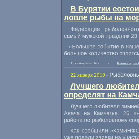
В Бурятии состои
ловле рыбы на мо
Федерация рыболовного
самый мужской праздник 23
«
Большое событие в наше
большое количество спортс
Просмотрели 1672
•
Комментарии 
Рыболовны
22 января 2019
-
Лучшего любител
определят на Камч
Лучшего любителя зимней
Авача на Камчатке. 26 я
района по рыболовному спор
Как сообщили
«
КамИНФО
уже подали заявки на участи