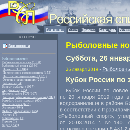
Главная
О лиге
Правила
Календарь
Рейтин
Новости:
Рыболовные нов
Все новости
Суббота, 26 янва
Рубрики новостей:
Рыболовные новости (1368)
Рыболовный спорт (2930)
Рыболовны
26 января 2019
-
Новости РСЛ (86)
Положения о соревнованиях (153)
Протоколы соревнований (129)
Кубок России по 
Отчеты о сревнованиях (211)
Рейтинги (54)
Вокруг рыбалки (1087)
Кубок России по ловле
За рубежом (715)
Новости сайта РСЛ (867)
по 20 января 2019 года в
Анонсы рыболовных журналов (207)
Борьба с браконьерами (650)
водохранилище в районе Б
Происшествия (698)
Экология (404)
в соответствии с Правилами
Hi-tech для рыбалки (155)
Катера (7)
«
Рыболовный спорт», утве
Библиотека (11)
от 20.03.2014 г.
№ 140. Ак
Туризм (3)
Видео (239)
ее размер составил 8,4×1,2 