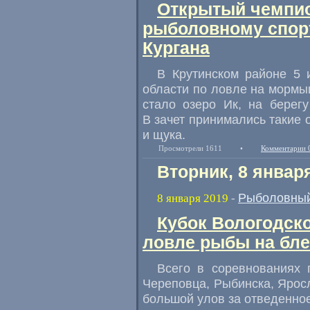
Открытый чемпио
рыболовному спор
Кургана
В Крутинском районе 5 
области по ловле на мормы
стало озеро Ик
,
на берегу
В зачет принимались такие 
и щука.
Просмотрели 1611
•
Комментарии 
Вторник, 8 январ
Рыболовный
8 января 2019
-
Кубок Вологодско
ловле рыбы на бл
Всего в соревнованиях 
Череповца
,
Рыбинска
,
Ярос
большой улов за отведенное