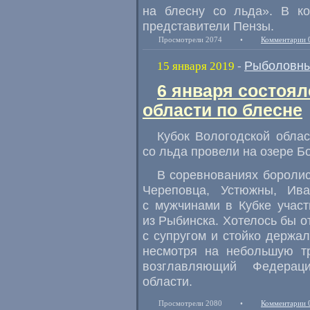
на блесну со льда». В к
представители Пензы.
Просмотрели 2074
•
Комментарии 
Рыболовны
15 января 2019
-
6 января состоял
области по блесне
Кубок Вологодской обла
со льда провели на озере Б
В соревнованиях боролис
Череповца
,
Устюжны
,
Ива
с мужчинами в Кубке учас
из Рыбинска. Хотелось бы о
с супругом и стойко держа
несмотря на небольшую т
возглавляющий Федерац
области.
Просмотрели 2080
•
Комментарии 