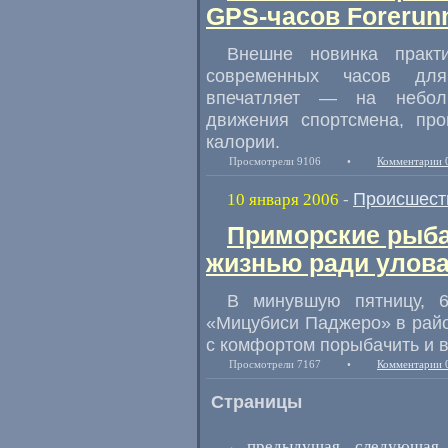
GPS-часов Forerunn
Внешне новинка практ
современных часов для
впечатляет — на неболь
движения спортсмена, пр
калории.
Просмотрели 9106
•
Комментарии 
Происшест
10 января 2006
-
Приморские рыба
жизнью ради улов
В минувшую пятницу, 6
«Мицубиси Паджеро» в рай
с комфортом порыбачить и в
Просмотрели 7167
•
Комментарии 
Страницы
←
предыдущая
следующая