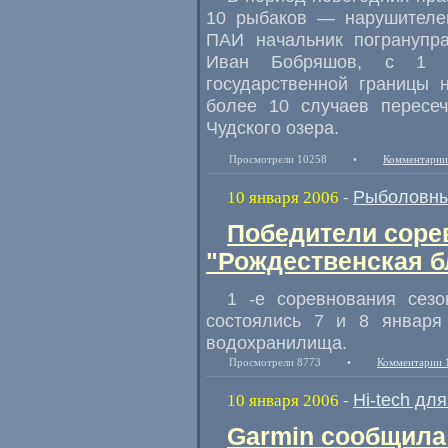
10 рыбаков — нарушителей
ПАИ начальник погранупр
Иван Бобряшов, с 1 п
государственной границы 
более 10 случаев пересе
Чудского озера.
Просмотрели 10258
•
Комментарии
Рыболовны
10 января 2006
-
Победители соре
"Рождественская б
1 -е соревнования сезо
состоялись 7 и 8 января
водохранилища.
Просмотрели 8773
•
Комментарии 
Hi-tech дл
10 января 2006
-
Garmin сообщила