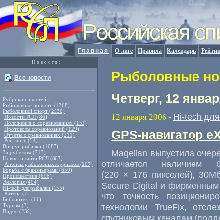
Главная
О лиге
Правила
Календарь
Рейтин
Новости:
Рыболовные нов
Все новости
Четверг, 12 январ
Рубрики новостей:
Рыболовные новости (1368)
Рыболовный спорт (2930)
Hi-tech дл
12 января 2006
-
Новости РСЛ (86)
Положения о соревнованиях (153)
Протоколы соревнований (129)
GPS-навигатор eXp
Отчеты о сревнованиях (211)
Рейтинги (54)
Вокруг рыбалки (1087)
Magellan выпустила очере
За рубежом (715)
Новости сайта РСЛ (867)
отличается наличием
Анонсы рыболовных журналов (207)
Борьба с браконьерами (650)
(220 × 176 пикселей), 30М
Происшествия (698)
Экология (404)
Secure Digital и фирменны
Hi-tech для рыбалки (155)
Катера (7)
что точность позиционир
Библиотека (11)
технологии TrueFix, отс
Туризм (3)
Видео (239)
спутниковым каналам (под