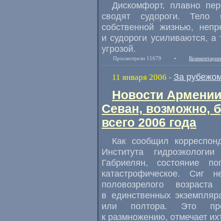
Дискомфорт, плавно п
сводят судороги. Тело 
собственной жизнью, непр
и судороги усиливаются, а
угрозой.
Просмотрели 11679
•
Комментарии
За рубежо
11 января 2006
-
Новости Армении.
Севан, возможно, 
всего 2006 года
Как сообщил корреспон
Института гидроэколог
Габриелян, состояние п
катастрофическое. Сиг 
половозрелого возрас
в единственных экземпляр
или полтора. Это пре
к размножению, отмечает их