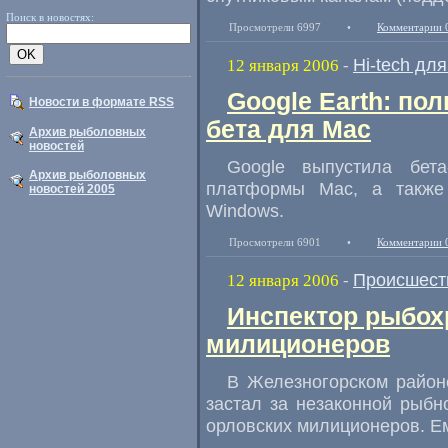
Поиск в новостях:
Просмотрели 6997
•
Комментарии 
Hi-tech дл
12 января 2006
-
Google Earth: по
Новости в формате RSS
бета для Mac
Архив рыболовных
новостей
Google выпустила бет
Архив рыболовных
платформы Mac, а также
новостей 2005
Windows.
Просмотрели 6901
•
Комментарии 
Происшест
12 января 2006
-
Инспектор рыбох
милиционеров
В Железногорском район
застал за незаконной рыб
орловских милиционеров. 