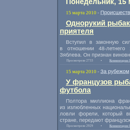
Понедельник, 15 
Происшест
15 марта 2010
-
Однорукий рыбак 
приятеля
Вступил в законную сил
в отношении
48-летнего
ж
Зяблева. Он признан виновн
Просмотрели 2733
•
Комментарии 
За рубежом
15 марта 2010
-
У французов рыб
футбола
Полтора миллиона фран
из излюбленных националь
ловли форели, который в
стране, передают французс
Просмотрели 2929
•
Комментарии 