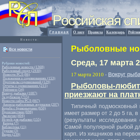
Главная
О лиге
Правила
Календарь
Рейтин
Новости:
Рыболовные нов
Все новости
Среда, 17 марта 
Рубрики новостей:
Рыболовные новости (1368)
Рыболовный спорт (2930)
Вокруг рыб
17 марта 2010
-
Новости РСЛ (86)
Положения о соревнованиях (153)
Протоколы соревнований (129)
Рыболовы-любит
Отчеты о сревнованиях (211)
Рейтинги (54)
приезжают на платн
Вокруг рыбалки (1087)
За рубежом (715)
Новости сайта РСЛ (867)
Анонсы рыболовных журналов (207)
Типичный подмосковный 
Борьба с браконьерами (650)
имеет размер от 2 до 5 га, 
Происшествия (698)
Экология (404)
(результаты исследования 
Hi-tech для рыбалки (155)
Катера (7)
Самой популярной рыбой дл
Библиотека (11)
Туризм (3)
карп. Из хищников на перво
Видео (239)