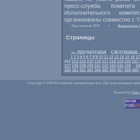
пресс-служба Комитет
Исполнительного комит
организованы совместно с 
Просмотрели 3031
•
Комментарии 
Страницы
←
предыдущая
следующая
1
2
3
4
5
6
7
8
9
10
11
12
13
14
15
16
17
212
213
214
215
216
217
218
219
220
221
237
238
239
240
241
242
243
244
245
...
34
360
361
362
363
364
365
366
367
368
369
Copyright © 2004 Российская спиннинговая лига. При использовании мате
Powered by
Cute