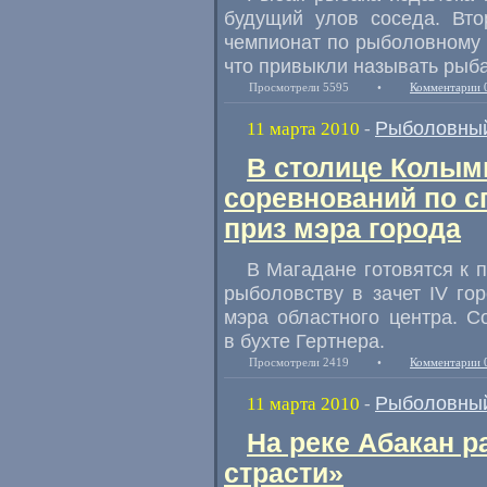
будущий улов соседа. Вто
чемпионат по рыболовному с
что привыкли называть рыб
Просмотрели 5595
•
Комментарии 
Рыболовный
11 марта 2010
-
В столице Колым
соревнований по с
приз мэра города
В Магадане готовятся к 
рыболовству в зачет IV го
мэра областного центра. С
в бухте Гертнера.
Просмотрели 2419
•
Комментарии 
Рыболовный
11 марта 2010
-
На реке Абакан р
страсти»