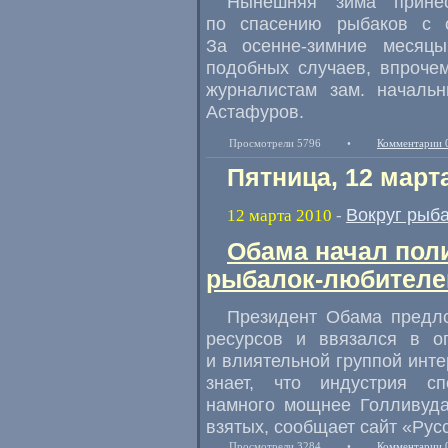
Нынешняя зима прине
по спасению рыбаков с 
За осенне-зимние месяц
подобных случаев, впроче
журналистам зам. началь
Астафуров.
Просмотрели 5796
•
Комментарии 
Пятница, 12 март
Вокруг рыб
12 марта 2010
-
Обама начал пол
рыбалок-любителе
Президент Обама предло
ресурсов и ввязался в о
и влиятельной группой инт
знает, что индустрия сп
намного мощнее Голливуда
взятых, сообщает сайт «Рус
Просмотрели 3284
•
Комментарии 