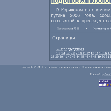
подготовка к лосос
В Корякском автономном 
путине 2006 года, сооб
со ссылкой на пресс-центр 
Просмотрели 7588
•
Комментарии 
Страницы
←
предыдущая
1
2
3
4
5
6
7
8
9
10
11
12
13
14
15
16
17
38
39
40
41
42
43
44
45
46
47
48
49
50
51
Copyright © 2004 Российская спиннинговая лига. При использовании мате
Powered by
Cute