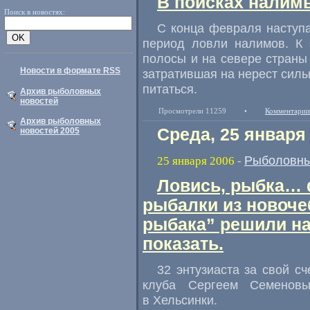
В поисках налим
Поиск в новостях:
С конца февраля наступ
период ловли налимов. К 
полосы и на севере страны 
Новости в формате RSS
затратившая на нерест силы
питаться.
Архив рыболовных
новостей
Просмотрели 11259
•
Комментарии
Архив рыболовных
Среда, 25 января
новостей 2005
Рыболовны
25 января 2006
-
Ловись, рыбка… 
рыбалки из новоче
рыбака” решили на
показать.
32 энтузиаста за свой с
клуба Сергеем Семеновы
в Хельсинки.