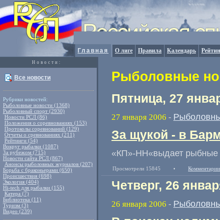
Главная
О лиге
Правила
Календарь
Рейтин
Новости:
Рыболовные нов
Все новости
Пятница, 27 янва
Рубрики новостей:
Рыболовные новости (1368)
Рыболовный спорт (2930)
Рыболовны
27 января 2006
-
Новости РСЛ (86)
Положения о соревнованиях (153)
Протоколы соревнований (129)
За щукой - в Бар
Отчеты о сревнованиях (211)
Рейтинги (54)
Вокруг рыбалки (1087)
«КП»-НН«выдает рыбные 
За рубежом (715)
Новости сайта РСЛ (867)
Анонсы рыболовных журналов (207)
Просмотрели 15845
•
Комментарии
Борьба с браконьерами (650)
Происшествия (698)
Экология (404)
Четверг, 26 январ
Hi-tech для рыбалки (155)
Катера (7)
Библиотека (11)
Рыболовны
26 января 2006
-
Туризм (3)
Видео (239)