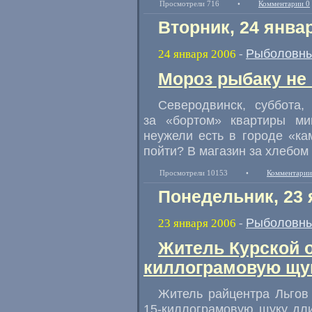
Просмотрели 716
•
Комментарии 0
Вторник, 24 янва
Рыболовны
24 января 2006
-
Мороз рыбаку не
Северодвинск, суббота,
за «бортом» квартиры ми
неужели есть в городе «ка
пойти? В магазин за хлебом 
Просмотрели 10153
•
Комментарии
Понедельник, 23 
Рыболовны
23 января 2006
-
Житель Курской о
киллограмовую щу
Житель райцентра Льгов
15-киллограмовую щуку дл