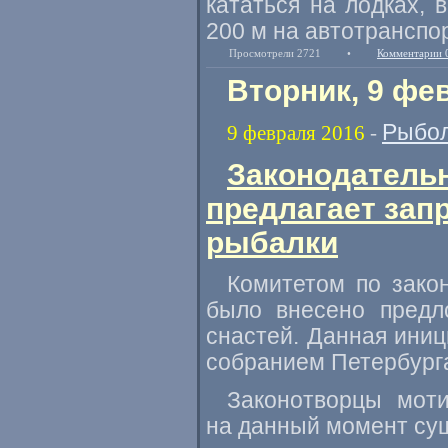
кататься на лодках
,
в
200 м на автотранспор
Просмотрели 2721
•
Комментарии 
Вторник, 9 фе
Рыбол
9 февраля 2016
-
Законодательн
предлагает зап
рыбалки
Комитетом по зако
было внесено предл
снастей. Данная ини
собранием Петербург
Законотворцы мот
на данный момент сущ