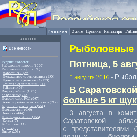
Главная
О лиге
Правила
Календарь
Рейтин
Новости:
Рыболовные н
Все новости
Пятница, 5 авг
Рубрики новостей:
Рыболовные новости (1368)
Рыболовный спорт (2930)
Новости РСЛ (86)
Рыбол
5 августа 2016
-
Положения о соревнованиях (153)
Протоколы соревнований (129)
Отчеты о сревнованиях (211)
В Саратовской
Рейтинги (54)
Вокруг рыбалки (1087)
За рубежом (715)
больше 5 кг щук
Новости сайта РСЛ (867)
Анонсы рыболовных журналов (207)
Борьба с браконьерами (650)
Происшествия (698)
3 августа в комит
Экология (404)
Hi-tech для рыбалки (155)
Саратовской обл
Катера (7)
Библиотека (11)
с представителями 
Туризм (3)
Видео (239)
водных биологич