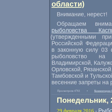
области)
Внимание
,
нерест!
Обращаем внима
рыболовства Касп
(
утвержденными при
Российской Федераци
в законную силу 03 
рыболовство на 
Владимирской
,
Калуж
Орловской
,
Рязанской
Тамбовской и Тульск
весенние запреты на 
Просмотрели 4761
•
Комментарии 
Понедельник, 
Рыбо
29 февраля 2016
-