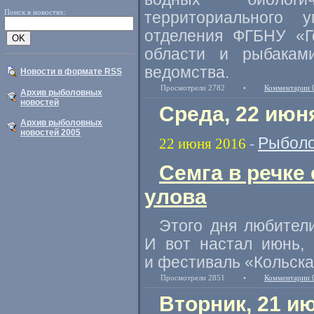
Поиск в новостях:
территориального у
отделения ФГБНУ
«
Г
области и рыбака
ведомства.
Новости в формате RSS
Просмотрели 2782
•
Комментарии 
Архив рыболовных
новостей
Среда, 22 июн
Архив рыболовных
новостей 2005
Рыболо
22 июня 2016
-
Семга в речке 
улова
Этого дня любител
И вот настал июнь
,
и фестиваль
«
Кольска
Просмотрели 2851
•
Комментарии 
Вторник, 21 и