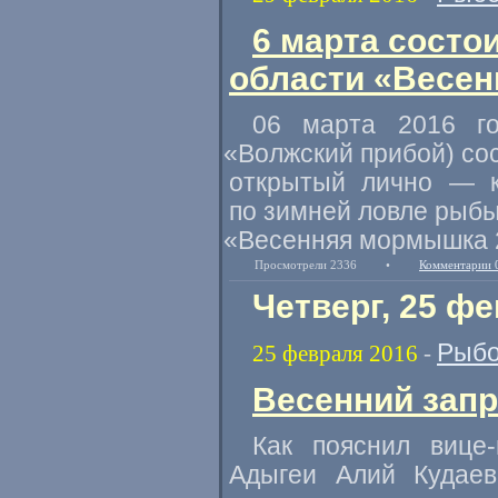
6 марта состо
области «Весен
06 марта 2016 г
«
Волжский прибой) со
открытый лично — к
по зимней ловле рыбы
«
Весенняя мормышка 
Просмотрели 2336
•
Комментарии 
Четверг, 25 ф
Рыбо
25 февраля 2016
-
Весенний запр
Как пояснил вице
Адыгеи Алий Кудаев