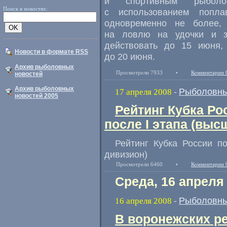
и спортивным рыболо
Поиск в новостях:
с использованием попла
одновременно не более,
на ловлю на удочки и з
действовать до 15 июня,
Новости в формате RSS
до 20 июня.
Архив рыболовных
Просмотрели 7933
•
Комментарии 
новостей
Архив рыболовных
Рыболовны
17 апреля 2008
-
новостей 2005
Рейтинг Кубка Ро
после I этапа (выс
Рейтинг Кубка России п
дивизион)
Просмотрели 6460
•
Комментарии 
Среда, 16 апреля
Рыболовны
16 апреля 2008
-
В воронежских р