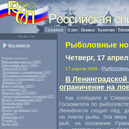
Главная
О лиге
Правила
Календарь
Рейтин
Новости:
Рыболовные нов
Все новости
Четверг, 17 апрел
Рубрики новостей:
Рыболовные новости (1368)
Рыболовный спорт (2930)
Рыболовны
17 апреля 2008
-
Новости РСЛ (86)
Положения о соревнованиях (153)
Протоколы соревнований (129)
В Ленинградской
Отчеты о сревнованиях (211)
Рейтинги (54)
ограничение на л
Вокруг рыбалки (1087)
За рубежом (715)
Новости сайта РСЛ (867)
Анонсы рыболовных журналов (207)
Как сообщили в Северо
Борьба с браконьерами (650)
Госкомитета по рыболовству
Происшествия (698)
Экология (404)
Ленобласти сходит лёд, д
Hi-tech для рыбалки (155)
Катера (7)
на ловлю рыбы. Эта мера 
Библиотека (11)
Туризм (3)
рыб, на основании Прав
Видео (239)