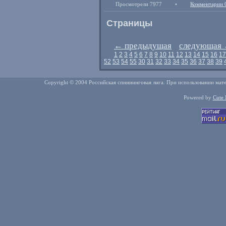
Просмотрели 7977
•
Комментарии 
Страницы
←
предыдущая
следующая
1
2
3
4
5
6
7
8
9
10
11
12
13
14
15
16
17
52
53
54
55
30
31
32
33
34
35
36
37
38
39
Copyright © 2004 Российская спиннинговая лига. При использовании мате
Powered by
Cute