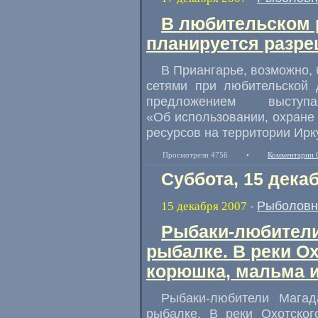
В любительском 
планируется разре
В Приангарье, возможно,
сетями при любительской 
предложением высту
«Об использовании, охране
ресурсов на территории Ирк
Просмотрели 4756
•
Комментарии 
Суббота, 15 дека
Рыболовн
15 декабря 2007
-
Рыбаки-любители
рыбалке. В реки О
корюшка, мальма 
Рыбаки-любители Магад
рыбалке. В реки Охотско