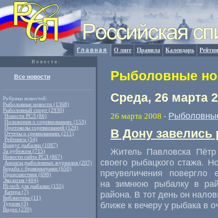
Главная
О лиге
Правила
Календарь
Рейтин
Новости:
Рыболовные нов
Все новости
Среда, 26 марта 
Рубрики новостей:
Рыболовные новости (1368)
Рыболовный спорт (2930)
Рыболовные
26 марта 2008
-
Новости РСЛ (86)
Положения о соревнованиях (153)
Протоколы соревнований (129)
В Дону завелись
Отчеты о сревнованиях (211)
Рейтинги (54)
Вокруг рыбалки (1087)
Житель Павловска Пётр 
За рубежом (715)
Новости сайта РСЛ (867)
своего рыбацкого стажа. Но
Анонсы рыболовных журналов (207)
Борьба с браконьерами (650)
преувеличения повергло 
Происшествия (698)
Экология (404)
на зимнюю рыбалку в рай
Hi-tech для рыбалки (155)
Катера (7)
района. В тот день он нало
Библиотека (11)
ближе к вечеру у рыбака в 
Туризм (3)
Видео (239)