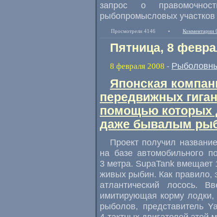
запрос о правомочнос
рыбопромысловых участков 
Просмотрели 4146
•
Комментарии 
Пятница, 8 февра
Рыболовны
8 февраля 2008
-
Японская компан
передвижных гиган
помощью которых 
даже бывалым ры
Проект получил название
на базе автомобильного п
3 метра. SupaTank вмещает 
живых рыбин. Как правило, 
атлантический лосось. Вв
имитирующая корму лодки,
рыболов, представитель Y
4-тактных
двигателей этой м