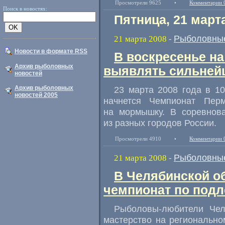
Просмотрели 9625
•
Комментарии 
Поиск в новостях:
Пятница, 21 март
Рыболовные
21 марта 2008
-
Новости в формате RSS
В воскресенье на
Архив рыболовных
выявлять сильней
новостей
Архив рыболовных
23 марта 2008 года в 1
новостей 2005
начнется Чемпионат Пер
на мормышку. В соревнова
из разных городов России.
Просмотрели 4910
•
Комментарии 
Рыболовные
21 марта 2008
-
В Челябинской об
чемпионат по под
Рыболовы-любители Челя
мастерство на региональн