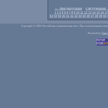
←
предыдущая
следующая
1
2
3
4
5
6
7
8
9
10
11
12
13
14
15
16
17
53
54
55
30
31
32
33
34
35
36
37
38
39
40
Copyright © 2004 Российская спиннинговая лига. При использовании мате
Powered by
Cute