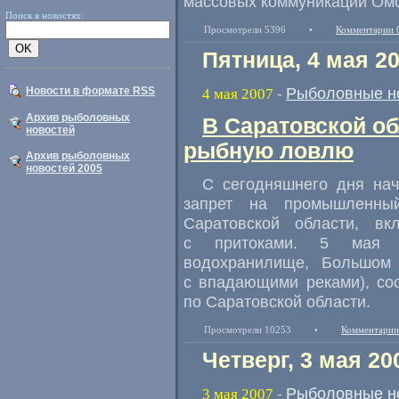
массовых коммуникаций Омс
Поиск в новостях:
Просмотрели 5396
•
Комментарии 
Пятница, 4 мая 2
Рыболовные н
Новости в формате RSS
4 мая 2007
-
Архив рыболовных
В Саратовской об
новостей
рыбную ловлю
Архив рыболовных
новостей 2005
С сегодняшнего дня нач
запрет на промышленн
Саратовской области, в
с притоками. 5 мая з
водохранилище, Большом 
с впадающими реками), со
по Саратовской области.
Просмотрели 10253
•
Комментарии
Четверг, 3 мая 20
Рыболовные н
3 мая 2007
-