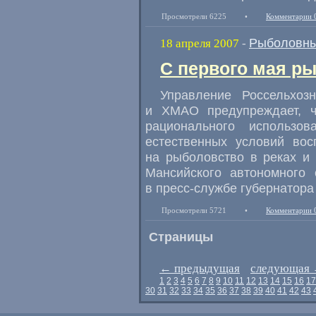
Просмотрели 6225
•
Комментарии 
Рыболовны
18 апреля 2007
-
С первого мая р
Управление Россельхоз
и ХМАО предупреждает, ч
рационального использо
естественных условий вос
на рыболовство в реках и
Мансийского автономного 
в пресс-службе губернатор
Просмотрели 5721
•
Комментарии 
Страницы
←
предыдущая
следующая
1
2
3
4
5
6
7
8
9
10
11
12
13
14
15
16
17
30
31
32
33
34
35
36
37
38
39
40
41
42
43