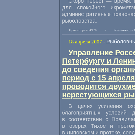
Скоро нерест — время, 
для спокойного икромет
административные правона
рыболовства.
Просмотрели 4976
•
Комментарии 
Рыболовны
18 апреля 2007
-
Управление Россе
Петербургу и Лени
до сведения органи
период с 15 апреля
проводится двухме
нерестующихся ры
В целях усиления ох
благоприятных условий д
в соответствии с Правил
в озерах Тихое и проток
в Липовском и протоке, сое