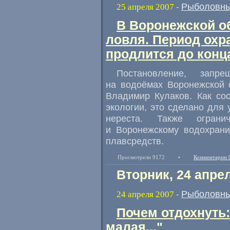
Рыболовны
25 апреля 2007
-
В Воронежской о
ловля. Период охр
продлится до конц
Постановление, зап
на водоёмах Воронежской 
Владимир Кулаков. Как со
экологии, это сделано для
нереста. Также огран
и Воронежскому водохрани
плавсредств.
Просмотрели 9172
•
Комментарии 
Вторник, 24 апре
Рыболовны
24 апреля 2007
-
Почем отдохнуть:
малая..."