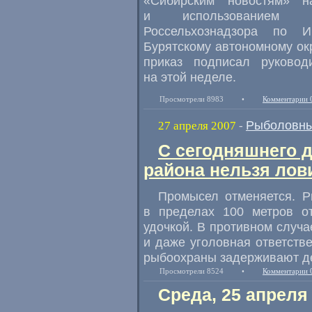
«Сибирским новостям» н
и использованием в
Россельхознадзора по И
Бурятскому автономному ок
приказ подписал руковод
на этой неделе.
Просмотрели 8983
•
Комментарии 
Рыболовны
27 апреля 2007
-
С сегодняшнего д
района нельзя лови
Промысел отменяется. Р
в пределах 100 метров от
удочкой. В противном случ
и даже уголовная ответств
рыбоохраны задерживают де
Просмотрели 8524
•
Комментарии 
Среда, 25 апреля