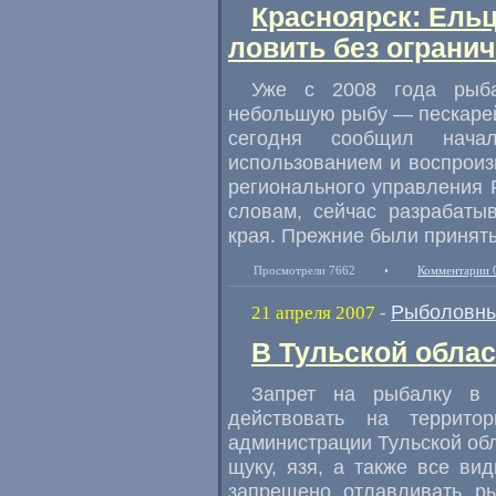
Красноярск: Ель
ловить без ограни
Уже с 2008 года рыба
небольшую рыбу — пескарей,
сегодня сообщил нача
использованием и воспроиз
регионального управления 
словам, сейчас разрабаты
края. Прежние были принят
Просмотрели 7662
•
Комментарии 
Рыболовны
21 апреля 2007
-
В Тульской обла
Запрет на рыбалку в 
действовать на террито
администрации Тульской обл
щуку, язя, а также все ви
запрещено отлавливать р