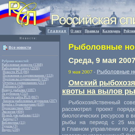
Главная
О лиге
Правила
Календарь
Рейтин
Новости:
Рыболовные нов
Все новости
Среда, 9 мая 200
Рубрики новостей:
Рыболовные новости (1368)
Рыболовный спорт (2930)
Рыболовные н
9 мая 2007
-
Новости РСЛ (86)
Положения о соревнованиях (153)
Протоколы соревнований (129)
Омский рыбохозя
Отчеты о сревнованиях (211)
Рейтинги (54)
квоты на вылов р
Вокруг рыбалки (1087)
За рубежом (715)
Новости сайта РСЛ (867)
Анонсы рыболовных журналов (207)
Рыбохозяйственный сов
Борьба с браконьерами (650)
рассмотрел проект поряд
Происшествия (698)
Экология (404)
биологических ресурсов в 
Hi-tech для рыбалки (155)
Катера (7)
рыбы на период с 25 ма
Библиотека (11)
Туризм (3)
в Главном управлении по д
Видео (239)