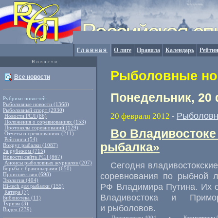
Главная
О лиге
Правила
Календарь
Рейтин
Новости:
Рыболовные нов
Все новости
Понедельник, 20
Рубрики новостей:
Рыболовные новости (1368)
Рыболовный спорт (2930)
Рыболовн
20 февраля 2012
-
Новости РСЛ (86)
Положения о соревнованиях (153)
Протоколы соревнований (129)
Во Владивостоке
Отчеты о сревнованиях (211)
Рейтинги (54)
рыбалка»
Вокруг рыбалки (1087)
За рубежом (715)
Новости сайта РСЛ (867)
Анонсы рыболовных журналов (207)
Сегодня владивостокски
Борьба с браконьерами (650)
соревнования по рыбной л
Происшествия (698)
Экология (404)
РФ Владимира Путина. Их 
Hi-tech для рыбалки (155)
Катера (7)
Владивостока и Примо
Библиотека (11)
Туризм (3)
и рыболовов.
Видео (239)
Просмотрели 4004
•
Комментарии 