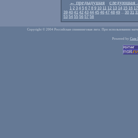
←
предыдущая
следующая
1
2
3
4
5
6
7
8
9
10
11
12
13
14
15
16
17
39
40
41
42
43
44
45
46
47
48
49
...
30
31
3
53
54
55
56
57
58
Copyright © 2004 Российская спиннинговая лига. При использовании мате
Powered by
Cute