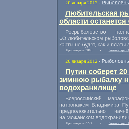
Рыболовны
20 января 2012
-
Любительская ры
области останется
Росрыболовство пол
«О любительском рыболовст
карты не будет, как и платы 
Просмотрели 3860
•
Комментарии 
Рыболовны
20 января 2012
-
Путин соберет 20
зимнюю рыбалку н
водохранилище
Всероссийский мараф
патронажем Владимира Пут
предположительно нач
на Можайском водохранили
Просмотрели 3274
•
Комментарии 