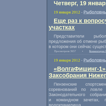
Четверг, 19 январ
Рыболовны
19 января 2012
-
Еще раз к вопро
участках
Представители рыбо
предложения об отмене рыб
в котором они сейчас сущес
Просмотрели 3657
•
Комментарии 
Рыболовны
19 января 2012
-
«ВолгаФишинг-1»
Заксобрания Нижег
Пензенские спортсм
соревнований по ловле
Законодательного собра
и командном зачетах, п
водохранилища.