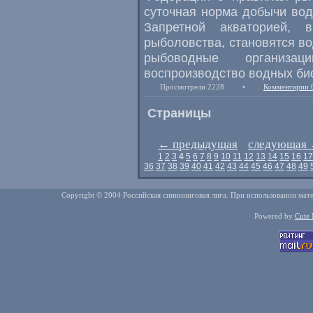
суточная норма добычи вод
Запретной акваторией
,
рыболовства
,
становятся в
рыбоводные организаци
воспроизводство водных би
Просмотрели 2228
•
Комментарии 
Страницы
←
предыдущая
следующая
1
2
3
4
5
6
7
8
9
10
11
12
13
14
15
16
17
36
37
38
39
40
41
42
43
44
45
46
47
48
49
Copyright © 2004 Российская спиннинговая лига. При использовании мате
Powered by
Cute