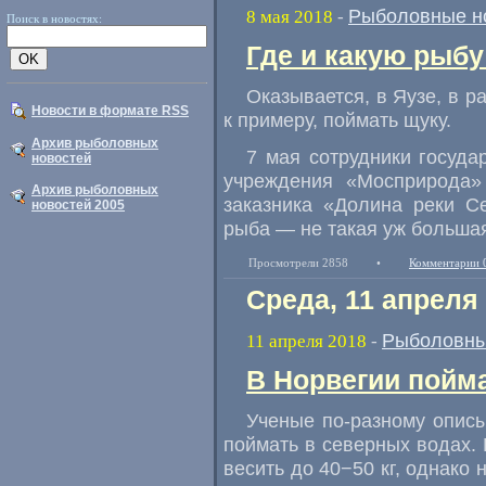
Рыболовные н
8 мая 2018
-
Поиск в новостях:
Где и какую рыб
Оказывается
,
в Яузе
,
в р
Новости в формате RSS
к примеру
,
поймать щуку.
Архив рыболовных
7 мая сотрудники госуда
новостей
учреждения
«
Мосприрода»
Архив рыболовных
заказника
«
Долина реки Се
новостей 2005
рыба — не такая уж большая
Просмотрели 2858
•
Комментарии 
Среда, 11 апреля
Рыболовны
11 апреля 2018
-
В Норвегии пойма
Ученые по-разному описы
поймать в северных водах. 
весить до 40−50 кг
,
однако 