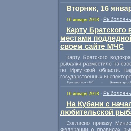
Вторник, 16 янва
Рыболовны
16 января 2018
-
Карту Братского
местами подледной
своем сайте МЧС
Карту Братского водохр
рыбалки разместило на сво
по Иркутской области. К
государственных инспектор
Просмотрели 2461
•
Комментарии 
Рыболовны
16 января 2018
-
На Кубани с нача
любительской рыб
Согласно приказу Минис
Федерации о правилах ры