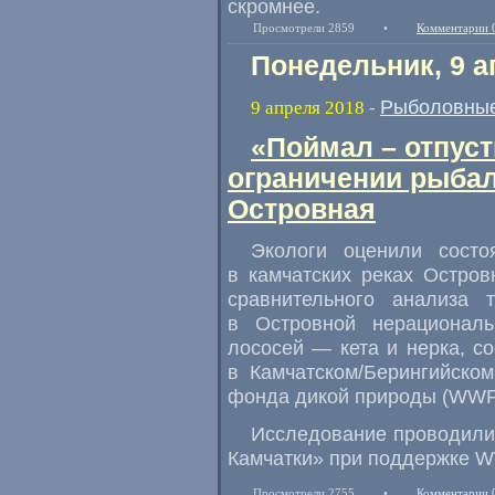
скромнее.
Просмотрели 2859
•
Комментарии 
Понедельник, 9 а
Рыболовные
9 апреля 2018
-
«Поймал – отпуст
ограничении рыбал
Островная
Экологи оценили состо
в камчатских реках Остров
сравнительного анализа 
в Островной нерационал
лососей — кета и нерка
,
со
в Камчатском/Берингийско
фонда дикой природы
(
WWF)
Исследование проводили
Камчатки» при поддержке 
Просмотрели 2755
•
Комментарии 