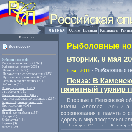
Главная
О лиге
Правила
Календарь
Рейтин
Новости:
Рыболовные нов
Все новости
Вторник, 8 мая 2
Рубрики новостей:
Рыболовные новости (1368)
Рыболовный спорт (2930)
Рыболовные н
8 мая 2018
-
Новости РСЛ (86)
Положения о соревнованиях (153)
Протоколы соревнований (129)
Пенза: В Каменс
Отчеты о сревнованиях (211)
Рейтинги (54)
памятный турнир 
Вокруг рыбалки (1087)
За рубежом (715)
Новости сайта РСЛ (867)
Анонсы рыболовных журналов (207)
Впервые в Пензенской об
Борьба с браконьерами (650)
имени Алексея Зобнина.
Происшествия (698)
Экология (404)
соревнования в память о с
Hi-tech для рыбалки (155)
Катера (7)
дорогу в мир профессионал
Библиотека (11)
Туризм (3)
Просмотрели 2770
•
Комментарии 
Видео (239)