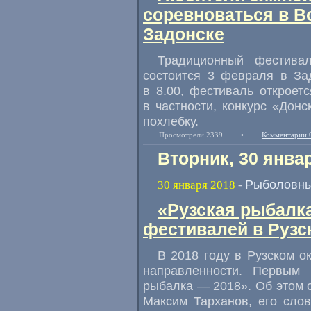
соревноваться в Во
Задонске
Традиционный фестива
состоится 3 февраля в Зад
в 8.00
,
фестиваль откроетс
в частности
,
конкурс
«
Донс
похлебку.
Просмотрели 2339
•
Комментарии 
Вторник, 30 янва
Рыболовны
30 января 2018
-
«Рузская рыбалка
фестивалей в Рузс
В 2018 году в Рузском о
направленности. Первым 
рыбалка — 2018». Об этом с
Максим Тарханов
,
его сло