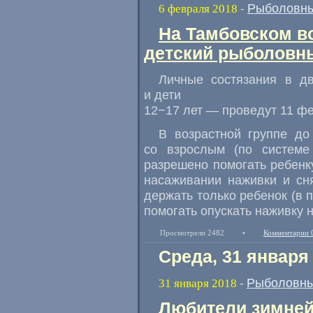
Рыболовны
6 февраля 2018
-
На Тамбовском в
детский рыболовн
Личные состязания в дв
и дети
12−17 лет — проведут 11 ф
В возрастной группе до
со взрослым
(
по системе
разрешено помогать ребенк
насаживании наживки и сн
держать только ребенок
(
в 
помогать опускать наживку н
Просмотрели 2482
•
Комментарии 
Среда, 31 января
Рыболовны
31 января 2018
-
Любители зимней