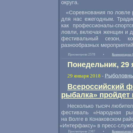
округа.
«
Соревнования по ловле 
для нас ежегодным. Тради
как профессионалы-спорт
ловли
,
включая женщин и д
фестивальный сезон
,
к
разнообразных мероприятий
Просмотрели 2578
•
Комментарии 
Понедельник, 29 
Рыболовны
29 января 2018
-
Всероссийский ф
рыбалка» пройдет 
Несколько тысяч любител
фестиваль
«
Народная ры
на Волге в Конаковском рай
«
Интерфаксу» в пресс-служб
Просмотрели 2387
•
Комментарии 