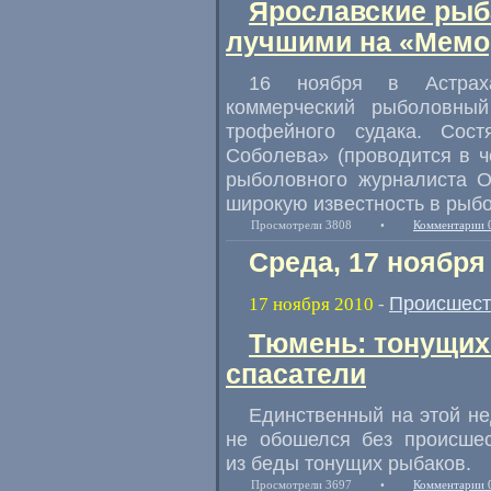
Ярославские рыб
лучшими на «Мемо
16 ноября в Астрах
коммерческий рыболовны
трофейного судака. Сос
Соболева» (проводится в ч
рыболовного журналиста О
широкую известность в рыб
Просмотрели 3808
•
Комментарии 
Среда, 17 ноября
Происшест
17 ноября 2010
-
Тюмень: тонущих
спасатели
Единственный на этой н
не обошелся без происше
из беды тонущих рыбаков.
Просмотрели 3697
•
Комментарии 