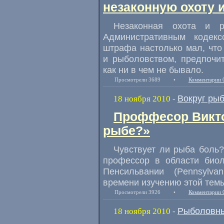
незаконную охоту 
Незаконная охота и р
Административным кодекс
штрафа настолько мал, чт
и рыболовством, предпочи
как ни в чем не бывало.
Просмотрели 3689
•
Комментарии 
Вокруг ры
18 ноября 2010
-
Проффесор Викто
рыбе?»
Чувствует ли рыба боль? В
профессор в области биол
Пенсильвании (Pennsylvan
времени изучению этой тем
Просмотрели 3926
•
Комментарии 
Рыболовны
18 ноября 2010
-