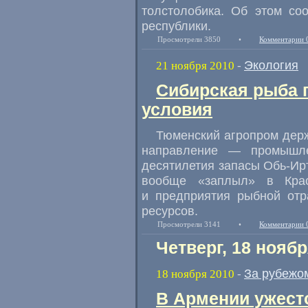
толстолобика. Об этом со
республики.
Просмотрели 3850
•
Комментарии 
Экология
21 ноября 2010
-
Сибирская рыба 
условия
Тюменский агропром держ
направление — промышле
десятилетия запасы Обь-Ирт
вообще «заплыл» в Крас
и предприятия рыбной отр
ресурсов.
Просмотрели 3141
•
Комментарии 
Четверг, 18 ноябр
За рубежо
18 ноября 2010
-
В Армении ужест