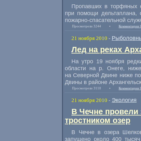
Пропавших в торфяных о
при помощи дельтаплана, 
пожарно-спасательной служ
Просмотрели 3244
•
Комментарии 
Рыболовны
21 ноября 2010
-
Лед на реках Арх
На утро 19 ноября редк
области на р. Онеге, ниж
на Северной Двине ниже пос
Двины в районе Архангельс
Просмотрели 3110
•
Комментарии 
Экология
21 ноября 2010
-
В Чечне провели
тростником озер
В Чечне в озера Шелков
запущено около 400 тысяч