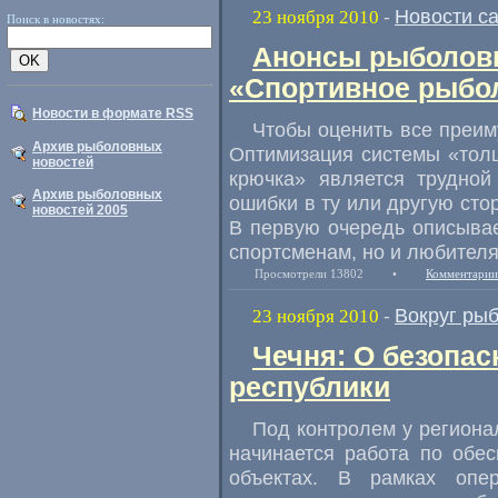
Новости с
23 ноября 2010
-
Поиск в новостях:
Анонсы рыболовн
«Спортивное рыбол
Новости в формате RSS
Чтобы оценить все преим
Архив рыболовных
Оптимизация системы «тол
новостей
крючка» является трудно
Архив рыболовных
ошибки в ту или другую сто
новостей 2005
В первую очередь описыва
спортсменам, но и любителя
Просмотрели 13802
•
Комментарии
Вокруг ры
23 ноября 2010
-
Чечня: О безопас
республики
Под контролем у региона
начинается работа по обе
объектах. В рамках опе