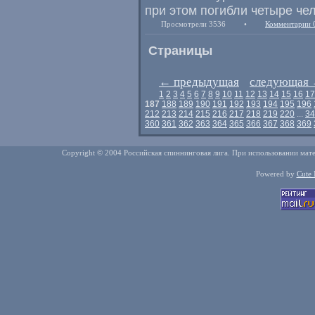
при этом погибли четыре чел
Просмотрели 3536
•
Комментарии 
Страницы
←
предыдущая
следующая
1
2
3
4
5
6
7
8
9
10
11
12
13
14
15
16
17
187
188
189
190
191
192
193
194
195
196
212
213
214
215
216
217
218
219
220
...
34
360
361
362
363
364
365
366
367
368
369
Copyright © 2004 Российская спиннинговая лига. При использовании мате
Powered by
Cute