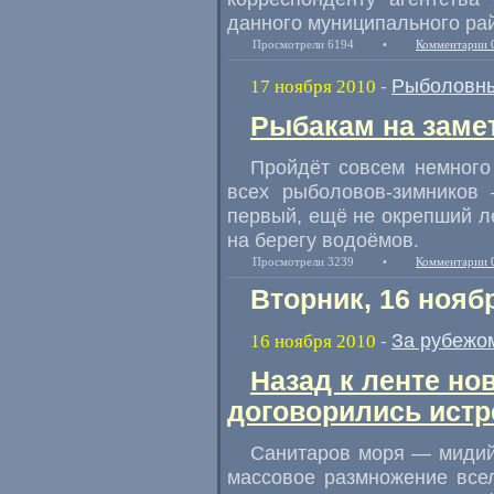
данного муниципального ра
Просмотрели 6194
•
Комментарии 
Рыболовны
17 ноября 2010
-
Рыбакам на заме
Пройдёт совсем немного
всех рыболовов-зимников 
первый, ещё не окрепший л
на берегу водоёмов.
Просмотрели 3239
•
Комментарии 
Вторник, 16 нояб
За рубежо
16 ноября 2010
-
Назад к ленте но
договорились истр
Санитаров моря — мидий
массовое размножение все