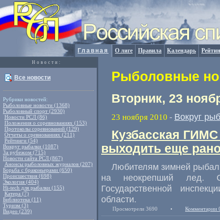
Главная
О лиге
Правила
Календарь
Рейтин
Новости:
Рыболовные нов
Все новости
Вторник, 23 нояб
Рубрики новостей:
Рыболовные новости (1368)
Рыболовный спорт (2930)
Вокруг ры
23 ноября 2010
-
Новости РСЛ (86)
Положения о соревнованиях (153)
Протоколы соревнований (129)
Кузбасская ГИМС
Отчеты о сревнованиях (211)
Рейтинги (54)
выходить еще рано
Вокруг рыбалки (1087)
За рубежом (715)
Новости сайта РСЛ (867)
Анонсы рыболовных журналов (207)
Любителям зимней рыбалк
Борьба с браконьерами (650)
на неокрепший лед. О
Происшествия (698)
Экология (404)
Государственной инспек
Hi-tech для рыбалки (155)
Катера (7)
области.
Библиотека (11)
Туризм (3)
Просмотрели 3690
•
Комментарии 
Видео (239)